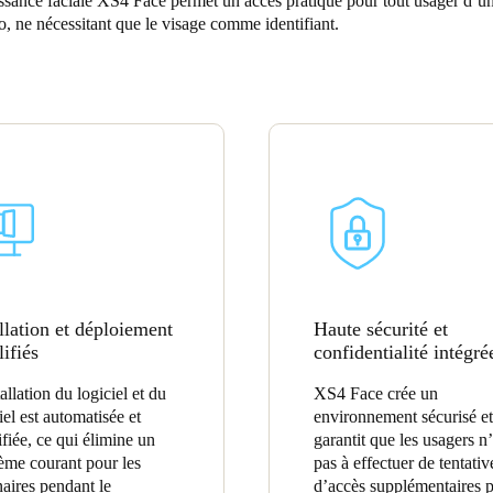
ssance faciale XS4 Face permet un accès pratique pour tout usager d’un
o, ne nécessitant que le visage comme identifiant.
Spain
Español
Russia
Russian
Denmark
Danskere
English
Finland
Finnish
English
llation et déploiement
Haute sécurité et
ifiés
confidentialité intégré
allation du logiciel et du
XS4 Face crée un
iel est automatisée et
environnement sécurisé et
ifiée, ce qui élimine un
garantit que les usagers n
ème courant pour les
pas à effectuer de tentativ
naires pendant le
d’accès supplémentaires 