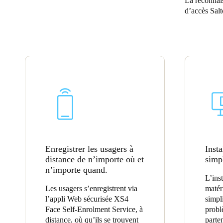
La reconnai
d’accès Salt
Belgium
Français
Nederlands
English
Italy
Italiano
Czech Republic
Čeština
Norway
Norsk
English
Enregistrer les usagers à
Insta
distance de n’importe où et
simpl
n’importe quand.
L’inst
Enregistrer la nouvelle sélection comme choix par défaut
Les usagers s’enregistrent via
matér
l’appli Web sécurisée XS4
simpl
Face Self-Enrolment Service, à
probl
distance, où qu’ils se trouvent
parte