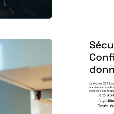
Sécur
Confi
donn
Le système XS4 Face a
maintenue et que le s
protection des donné
Salto XS4 
l’algorith
élevées éta