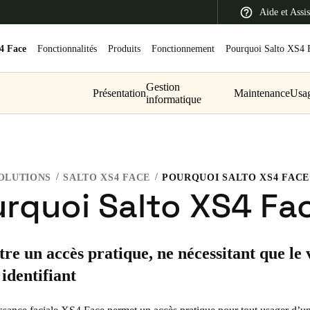
Aide et Assi
4 Face
Fonctionnalités
Produits
Fonctionnement
Pourquoi Salto XS4 
Gestion
Présentation
Maintenance
Usa
informatique
 Latin America
Africa, Middle East, and India
Asia Pacific
OLUTIONS
SALTO XS4 FACE
POURQUOI SALTO XS4 FACE
rquoi Salto XS4 Fa
Switzerland
re un accès pratique, ne nécessitant que le 
Deutsch
Français
Italiano
dentifiant
France
Français