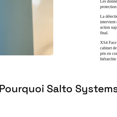
Les donnée
protection
La détecti
intervient
action sup
final.
XS4 Face a
cabinet de
pris en co
hiérarchie
Pourquoi Salto System