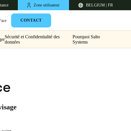
stance
Zone utilisateur
BELGIUM | FR
CONTACT
Face
Sécurité et Confidentialité des
Pourquoi Salto
ger
données
Systems
ce
United Kingdom
visage
English
Netherlands
Nederlands
English