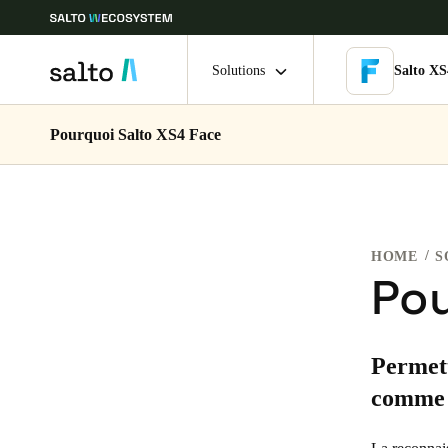
Solutions
Salto XS
Pourquoi Salto XS4 Face
Sélectionnez vos paramètres de localisation et de langue
Europe
North America
Caribbean -
Global
HOME
S
Belgium
|
Français
Pou
Germany
Permett
Deutsch
comme i
Ireland
English