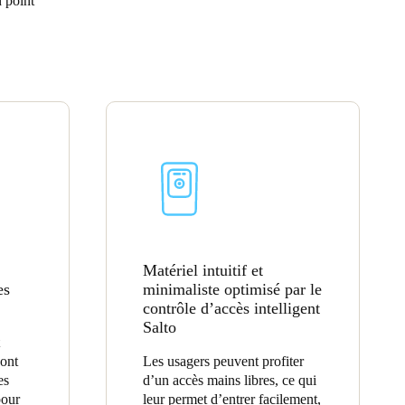
 point
Portugal
Português
Poland
Polski
Sweden
Svenska
English
Matériel intuitif et
es
minimaliste optimisé par le
contrôle d’accès intelligent
Salto
’ont
Les usagers peuvent profiter
es
d’un accès mains libres, ce qui
pour
leur permet d’entrer facilement,