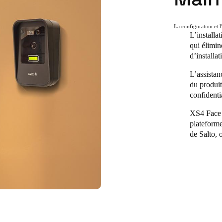
La configuration et 
L’installat
qui élimin
d’installat
L’assistanc
du produi
confidentia
XS4 Face e
plateforme
de Salto, 