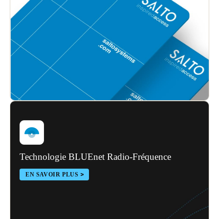
Sweden
Svenska
English
Norway
Norsk
English
Finland
Finnish
English
Enregistrer la nouvelle sélection comme choix par défaut
Technologie BLUEnet Radio-Fréquence
EN SAVOIR PLUS