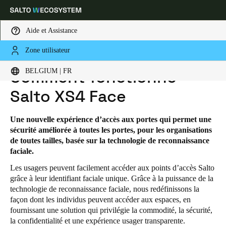
Aide et Assistance
Zone utilisateur
HOME
SOLUTIONS
SALTO XS4 FACE
SALTO XS4 FACE - FONCTIONNEMENT
Sélectionnez vos paramètres de localisation et de langue
BELGIUM | FR
Comment fonctionne
Salto XS4 Face
Europe
North America
Caribbean - Lati
Global
Une nouvelle expérience d’accès aux portes qui permet une
Belgium
|
Français
sécurité améliorée à toutes les portes, pour les organisations
de toutes tailles, basée sur la technologie de reconnaissance
faciale.
Germany
Les usagers peuvent facilement accéder aux points d’accès Salto
Deutsch
grâce à leur identifiant faciale unique. Grâce à la puissance de la
technologie de reconnaissance faciale, nous redéfinissons la
Switzerland
façon dont les individus peuvent accéder aux espaces, en
fournissant une solution qui privilégie la commodité, la sécurité,
Deutsch
Français
Italiano
la confidentialité et une expérience usager transparente.