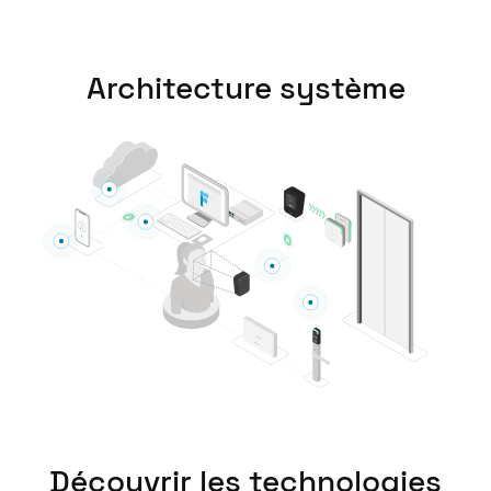
United Kingdom
English
Architecture système
Ireland
English
France
Français
Netherlands
Nederlands
English
Belgium
Français
Nederlands
English
Spain
Español
Découvrir les technologies