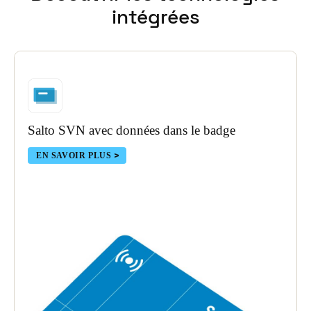
intégrées
Portugal
Português
Italy
Italiano
Russia
Salto SVN avec données dans le badge
Russian
EN SAVOIR PLUS
Poland
Polski
Czech Republic
Čeština
Denmark
Danskere
English