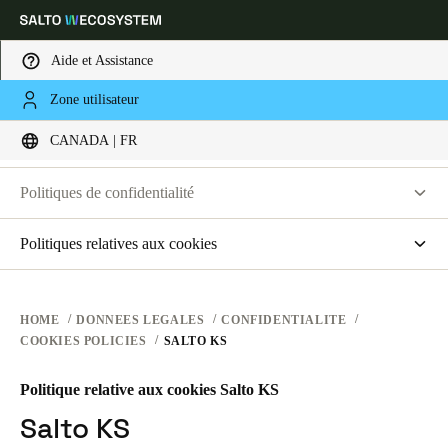
Aide et Assistance
LÉGAL
Zone utilisateur
Sélectionnez vos paramètres de localisation et de langue
CONFIDENTIALITÉ
CANADA | FR
CONDITIONS D'UTILISATION DU SITE INTERNET
CONFIDENTIALITÉ
Europe
North America
Caribbean - Lati
Global
Politiques de confidentialité
CONDITIONS DES EQUIPEMENTS
Salto Systems
Politiques relatives aux cookies
Canada
|
Français
CONDITIONS DES LOGICIELS
Applications cloud de contrôle d’accès
saltosystems.com
OPÉRATIONS JURIDIQUES
saltoks.com
USA
HOME
DONNEES LEGALES
CONFIDENTIALITE
COOKIES POLICIES
SALTO KS
my-clay.com
English
free2move.org
Politique relative aux cookies Salto KS
Canada
JustIN Mobile
Salto KS
English
Français
Salto KS