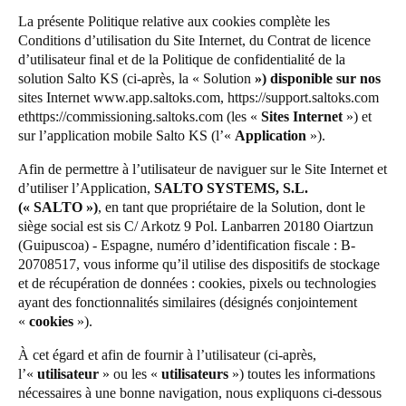
La présente Politique relative aux cookies complète les
Salto Homelok
Conditions d’utilisation du Site Internet, du Contrat de licence
Enregistrer la nouvelle sélection comme choix par défaut
Salto Nebula
d’utilisateur final et de la Politique de confidentialité de la
solution Salto KS (ci-après, la «
Solution
») disponible sur nos
Salto XS4Com
sites Internet
www.app.saltoks.com
,
https://support.saltoks.com
Salto XS4 Face
et
https://commissioning.saltoks.com
(les «
Sites Internet
») et
sur l’application mobile Salto KS (l’«
Application
»).
Salto Space
Afin de permettre à l’utilisateur de naviguer sur le Site Internet et
d’utiliser l’Application,
SALTO SYSTEMS, S.L.
(« SALTO »)
, en tant que propriétaire de la Solution, dont le
siège social est sis C/ Arkotz 9 Pol. Lanbarren 20180 Oiartzun
(Guipuscoa) - Espagne, numéro d’identification fiscale : B-
20708517, vous informe qu’il utilise des dispositifs de stockage
et de récupération de données : cookies, pixels ou technologies
ayant des fonctionnalités similaires (désignés conjointement
«
cookies
»).
À cet égard et afin de fournir à l’utilisateur (ci-après,
l’«
utilisateur
» ou les «
utilisateurs
») toutes les informations
nécessaires à une bonne navigation, nous expliquons ci-dessous