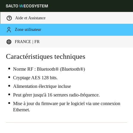
Aide et Assistance
Zone utilisateur
Sélectionnez vos paramètres de localisation et de langue
FRANCE | FR
Europe
North America
Caribbean - Lati
Caractéristiques techniques
Global
Norme RF : Bluetooth® (Bluetooth®)
France
|
Français
Cryptage AES 128 bits.
Alimentation électrique incluse
Germany
Peut gérer jusqu'à 16 serrures radio-fréquence.
Deutsch
Mise à jour du firmware par le logiciel via une connexion
Ethernet.
Switzerland
Deutsch
Français
Italiano