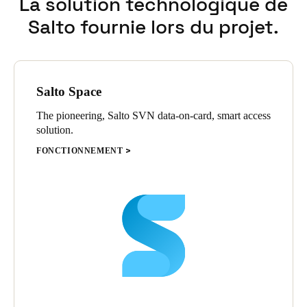
La solution technologique de
Sweden
Salto fournie lors du projet.
Svenska
English
Norway
Norsk
English
Salto Space
The pioneering, Salto SVN data-on-card, smart access
Finland
solution.
Finnish
English
FONCTIONNEMENT
Enregistrer la nouvelle sélection comme choix par défaut