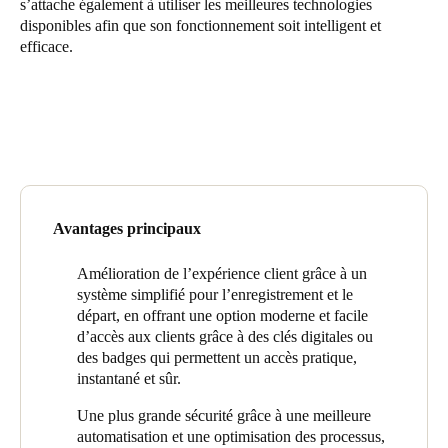
s’attache également à utiliser les meilleures technologies
United Kingdom
disponibles afin que son fonctionnement soit intelligent et
efficace.
English
Ireland
English
France
Français
Avantages principaux
Netherlands
Nederlands
Amélioration de l’expérience client grâce à un
English
système simplifié pour l’enregistrement et le
départ, en offrant une option moderne et facile
Belgium
d’accès aux clients grâce à des clés digitales ou
Français
Nederlands
English
des badges qui permettent un accès pratique,
instantané et sûr.
Spain
Une plus grande sécurité grâce à une meilleure
Español
automatisation et une optimisation des processus,