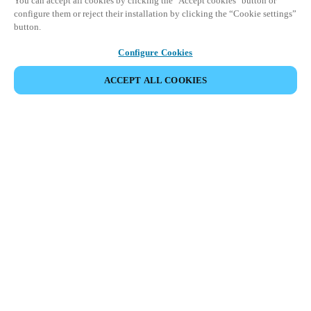
You can accept all cookies by clicking the "Accept cookies" button or
configure them or reject their installation by clicking the “Cookie settings”
button.
Configure Cookies
ACCEPT ALL COOKIES
Espace Partenaires
Légal
Sécurité
Carrières
Canaux éthiques
Changer de région :
FRANCE
|
FR