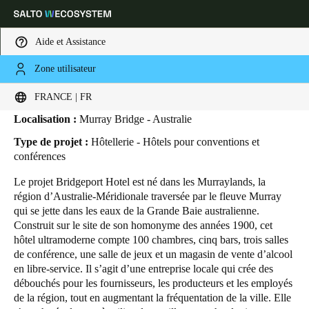
Aide et Assistance
Zone utilisateur
HOME
SECTEURS
ETUDES DE CAS
BRIDGEPORT HOTEL
Bridgeport Hotel
Sélectionnez vos paramètres de localisation et de langue
FRANCE | FR
Localisation :
Murray Bridge - Australie
Europe
North America
Caribbean - Lati
Global
Type de projet :
Hôtellerie - Hôtels pour conventions et
conférences
France
|
Français
Le projet Bridgeport Hotel est né dans les Murraylands, la
région d’Australie-Méridionale traversée par le fleuve Murray
qui se jette dans les eaux de la Grande Baie australienne.
Germany
Construit sur le site de son homonyme des années 1900, cet
Deutsch
hôtel ultramoderne compte 100 chambres, cinq bars, trois salles
de conférence, une salle de jeux et un magasin de vente d’alcool
en libre-service. Il s’agit d’une entreprise locale qui crée des
Switzerland
débouchés pour les fournisseurs, les producteurs et les employés
Deutsch
Français
Italiano
de la région, tout en augmentant la fréquentation de la ville. Elle