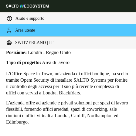
Aiuto e supporto
Area utente
HOME
INDUSTRIE
BUSINESS CASES
FELICITÀ
Felicità
Scegli la tua posizione e le impostazioni della lingua
SWITZERLAND | IT
Posizione:
Londra - Regno Unito
Europe
North America
Caribbean - Lati
Global
Tipo di progetto:
Area di lavoro
L'Office Space in Town, un'azienda di uffici boutique,
ha scelto
Switzerland
|
Italiano
tramite Opem Security di installare SALTO Systems per fornire
il controllo degli accessi per il suo più recente complesso di
uffici con servizi a Londra, Blackfriars.
Germany
L'azienda offre ad aziende e privati soluzioni per spazi di lavoro
Deutsch
flessibili, fornendo uffici arredati, spazi di coworking, sale
riunioni e uffici virtuali a Londra, Cardiff, Northampton ed
Switzerland
Edimburgo.
Deutsch
Français
Italiano