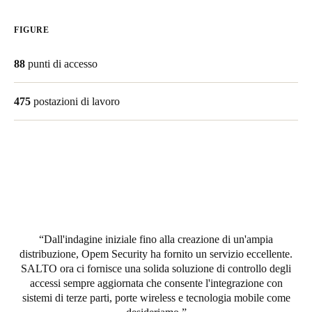
United Kingdom
FIGURE
English
88
punti di accesso
Ireland
English
475
postazioni di lavoro
France
Français
Netherlands
Nederlands
English
Belgium
Dall'indagine iniziale fino alla creazione di un'ampia
Français
Nederlands
English
distribuzione, Opem Security ha fornito un servizio eccellente.
SALTO ora ci fornisce
una solida soluzione di controllo degli
Spain
accessi sempre aggiornata che consente l'integrazione con
Español
sistemi di terze parti, porte wireless e tecnologia mobile come