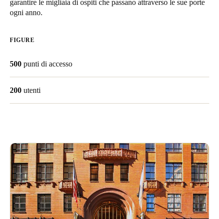
garantire le migliaia di ospiti che passano attraverso le sue porte
United Kingdom
ogni anno.
English
FIGURE
Ireland
English
500
punti di accesso
France
200
utenti
Français
Netherlands
Nederlands
English
Belgium
Français
Nederlands
English
Spain
Español