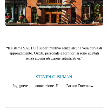
Portugal
Português
Italy
Italiano
Russia
Il sistema SALTO è super intuitivo senza alcuna vera curva di
Russian
apprendimento. Ospiti, personale e fornitori si sono adattati
senza alcuna istruzione significativa.
Poland
Polski
STEVEN SLISHMAN
Czech Republic
Čeština
Ingegnere di manutenzione, Hilton Boston Downtown
Denmark
Danskere
English