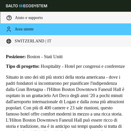
Aiuto e supporto
Area utente
HOME
INDUSTRIE
BUSINESS CASES
HILTON BOSTON DOWNTOWN
Scegli la tua posizione e le impostazioni della lingua
Hilton Boston Downtown
SWITZERLAND | IT
Europe
North America
Caribbean - Lati
Global
Posizione:
Boston - Stati Uniti
Tipo di progetto:
Hospitality - Hotel per congressi e conferenze
Switzerland
|
Italiano
Situato in uno dei siti più storici della storia americana - dove i
padri fondatori si incontrarono per pianificare l'indipendenza
dalla Gran Bretagna - l'Hilton Boston Downtown Faneuil Hall è
Germany
ospitato in un grattacielo Art Deco degli anni '20 a pochi minuti
Deutsch
dall'aeroporto internazionale di Logan e dalla zona più attrazioni
popolari. Con più di 400 camere e 23 sale riunioni, questo
famoso hotel offre comfort moderni in mezzo a una ricca storia.
Switzerland
L'Hilton Boston Downtown Faneuil Hall può essere ricco di
Deutsch
Français
Italiano
storia e tradizione, ma è in anticipo sui tempi quando si tratta di