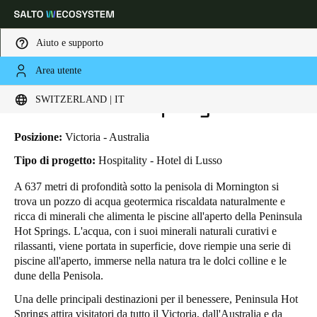
Aiuto e supporto
Area utente
HOME
INDUSTRIE
BUSINESS CASES
PENINSULA HOT SPRINGS
Scegli la tua posizione e le impostazioni della lingua
Peninsula Hot Springs
SWITZERLAND | IT
Europe
North America
Caribbean - Lati
Global
Posizione:
Victoria - Australia
Tipo di progetto:
Hospitality - Hotel di Lusso
Switzerland
|
Italiano
A 637 metri di profondità sotto la penisola di Mornington si
trova un pozzo di acqua geotermica riscaldata naturalmente e
ricca di minerali che alimenta le piscine all'aperto della
Peninsula
Germany
Hot Springs
. L'acqua, con i suoi minerali naturali curativi e
Deutsch
rilassanti, viene portata in superficie, dove riempie una serie di
piscine all'aperto, immerse nella natura tra le dolci colline e le
dune della Penisola.
Switzerland
Deutsch
Français
Italiano
Una delle principali destinazioni per il benessere, Peninsula Hot
Springs attira visitatori da tutto il Victoria, dall'Australia e da