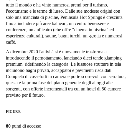
tutto il mondo e ha vinto numerosi premi per il turismo,
United Kingdom
l'ecoturismo e le terme di lusso. Dalle sue modeste origini con
English
solo una manciata di piscine, Peninsula Hot Springs è cresciuta
fino a includere più aree balneari, un centro benessere e
Ireland
conferenze, un anfiteatro (che offre "cinema in piscina" ed
esperienze culturali), saune, bagni turchi, un -grotta e numerosi
English
caffè.
France
A dicembre 2020 l'attività si è nuovamente trasformata
introducendo il pernottamento, lanciando dieci tende glamping
Français
premium, ridefinendo la categoria. Le lussuose strutture in tela
includono bagni privati, accappatoi e pavimenti riscaldati.
Netherlands
Completa di casseforti in camera e porte scorrevoli con serratura,
Nederlands
English
questa è la prima fase del piano generale degli alloggi alle
sorgenti, con offerte incrementali tra cui un hotel di 50 camere
Belgium
previsto per il futuro.
Français
Nederlands
English
FIGURE
Spain
Español
80
punti di accesso