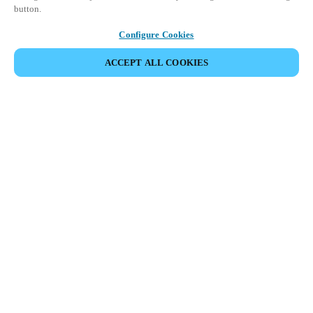
button.
Configure Cookies
ACCEPT ALL COOKIES
Area partner
Legale
Sicurezza
Carriere
Download del Teamviewer del Cliente
Canali etici
Cambia regione:
SWITZERLAND
|
IT
FR
DE