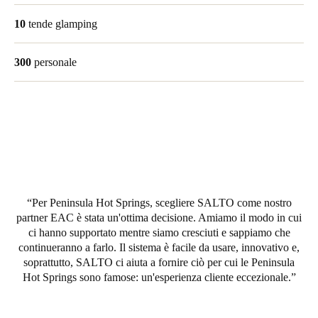
Portugal
10
tende glamping
Português
300
personale
Italy
Italiano
Russia
Russian
Poland
Polski
Per Peninsula Hot Springs, scegliere SALTO come nostro
partner EAC è stata un'ottima decisione. Amiamo il modo in cui
Czech Republic
ci hanno supportato mentre siamo cresciuti e sappiamo che
continueranno a farlo. Il sistema è facile da usare, innovativo e,
Čeština
soprattutto, SALTO ci aiuta a fornire ciò per cui le Peninsula
Hot Springs sono famose: un'esperienza cliente eccezionale.
Denmark
Danskere
English