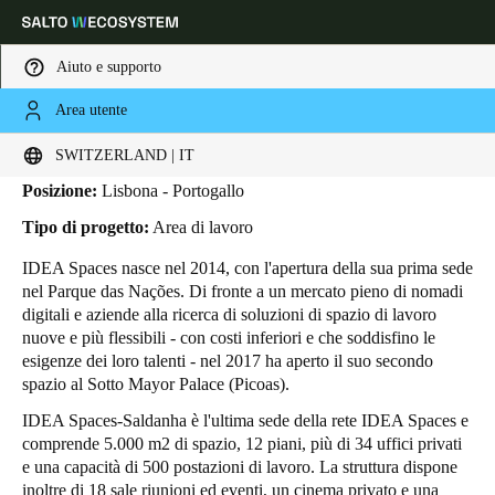
Aiuto e supporto
Area utente
HOME
INDUSTRIE
BUSINESS CASES
SPAZI DELLE IDEE
Spazi delle idee
Scegli la tua posizione e le impostazioni della lingua
SWITZERLAND | IT
Posizione:
Lisbona - Portogallo
Europe
North America
Caribbean - Lati
Global
Tipo di progetto:
Area di lavoro
IDEA Spaces nasce nel 2014, con l'apertura della sua prima sede
Switzerland
|
Italiano
nel Parque das Nações. Di fronte a un mercato pieno di nomadi
digitali e aziende alla ricerca di soluzioni di spazio di lavoro
nuove e più flessibili - con costi inferiori e che soddisfino le
Germany
esigenze dei loro talenti - nel 2017 ha aperto il suo secondo
Deutsch
spazio al Sotto Mayor Palace (Picoas).
IDEA Spaces-Saldanha è l'ultima sede della rete IDEA Spaces e
Switzerland
comprende 5.000 m2 di spazio, 12 piani, più di 34 uffici privati
Deutsch
Français
Italiano
e una capacità di 500 postazioni di lavoro. La struttura dispone
inoltre di 18 sale riunioni ed eventi, un cinema privato e una