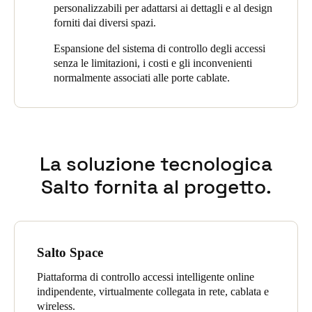
personalizzabili per adattarsi ai dettagli e al design
Sweden
forniti dai diversi spazi.
Svenska
English
Espansione del sistema di controllo degli accessi
senza le limitazioni, i costi e gli inconvenienti
Norway
normalmente associati alle porte cablate.
Norsk
English
Finland
Finnish
English
La soluzione tecnologica
Salto fornita al progetto.
Salva nuova selezione come predefinita
Salto Space
Piattaforma di controllo accessi intelligente online
indipendente, virtualmente collegata in rete, cablata e
wireless.