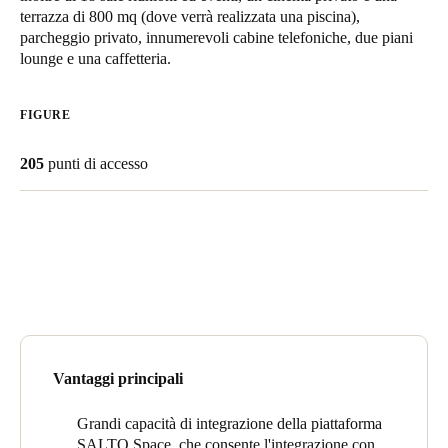
terrazza di 800 mq (dove verrà realizzata una piscina),
United Kingdom
parcheggio privato, innumerevoli cabine telefoniche, due piani
English
lounge e una caffetteria.
Ireland
FIGURE
English
205
punti di accesso
France
Français
Netherlands
Nederlands
English
Belgium
Français
Nederlands
English
Vantaggi principali
Spain
Español
Grandi capacità di integrazione della piattaforma
SALTO Space, che consente l'integrazione con