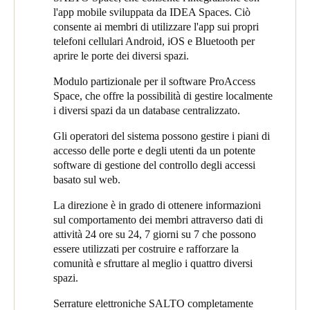
l'app mobile sviluppata da IDEA Spaces. Ciò
Portugal
consente ai membri di utilizzare l'app sui propri
Português
telefoni cellulari Android, iOS e Bluetooth per
aprire le porte dei diversi spazi.
Italy
Modulo partizionale per il software ProAccess
Italiano
Space, che offre la possibilità di gestire localmente
i diversi spazi da un database centralizzato.
Russia
Gli operatori del sistema possono gestire i piani di
Russian
accesso delle porte e degli utenti da un potente
software di gestione del controllo degli accessi
Poland
basato sul web.
Polski
La direzione è in grado di ottenere informazioni
sul comportamento dei membri attraverso dati di
Czech Republic
attività 24 ore su 24, 7 giorni su 7 che possono
Čeština
essere utilizzati per costruire e rafforzare la
comunità e sfruttare al meglio i quattro diversi
Denmark
spazi.
Danskere
English
Serrature elettroniche SALTO completamente