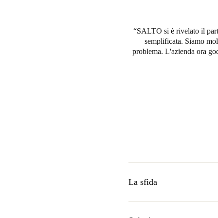
SALTO si è rivelato il part
semplificata. Siamo molt
problema. L'azienda ora gode 
La sfida
In risposta alla crescente in
Hotel & Quinta è ora un hotel 