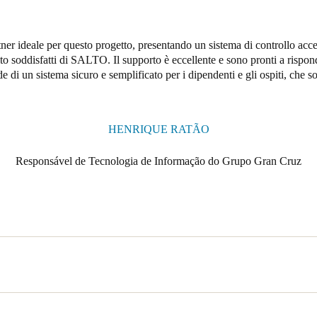
ner ideale per questo progetto, presentando un sistema di controllo acce
o soddisfatti di SALTO. Il supporto è eccellente e sono pronti a rispond
di un sistema sicuro e semplificato per i dipendenti e gli ospiti, che son
HENRIQUE RATÃO
Responsável de Tecnologia de Informação do Grupo Gran Cruz
dustria dell'enoturismo, il Ventozelo Hotel & Quinta è stato fondato nel 
a 4 stelle con 29 camere. La struttura dispone di un ristorante che privil