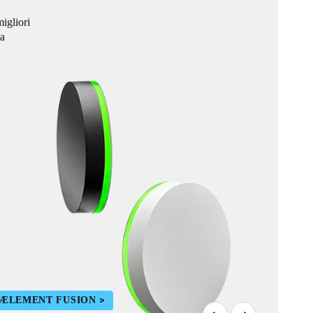
migliori
ia
U ÆLEMENT FUSION