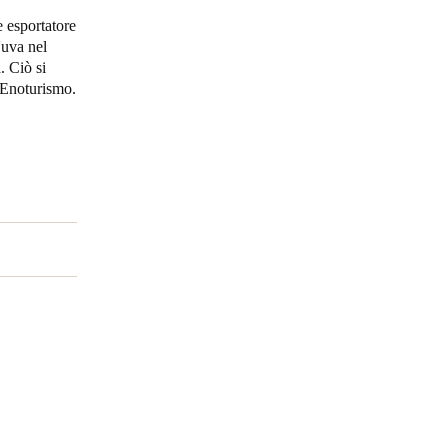
 esportatore
Portugal
'uva nel
. Ciò si
Português
l'Enoturismo.
Poland
Polski
Sweden
Svenska
English