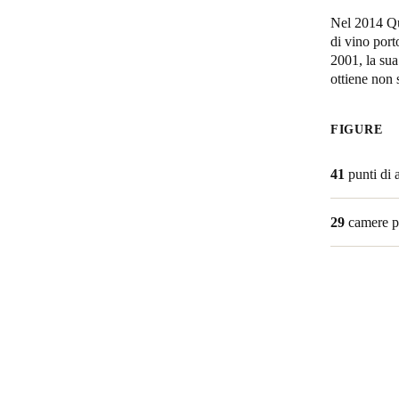
Nel 2014 Qui
Belgium
di vino port
2001, la sua
Français
Nederlands
English
ottiene non 
Italy
Italiano
FIGURE
Czech Republic
41
punti di 
Čeština
29
camere pe
Norway
Norsk
English
Salva nuova selezione come predefinita