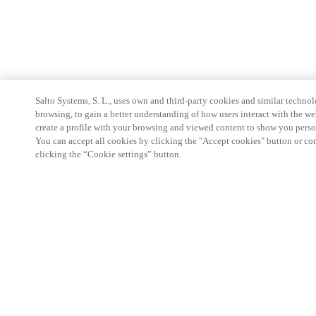
Salto Systems, S. L., uses own and third-party cookies and similar technolo
browsing, to gain a better understanding of how users interact with the we
create a profile with your browsing and viewed content to show you perso
You can accept all cookies by clicking the "Accept cookies" button or conf
clicking the “Cookie settings” button.
Area partner
Legale
Sicurezza
Carriere