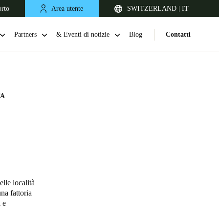
orto
Area utente
SWITZERLAND | IT
Partners
& Eventi di notizie
Blog
Contatti
TA
United Kingdom
English
lle località
na fattoria
Netherlands
 e
Nederlands
English