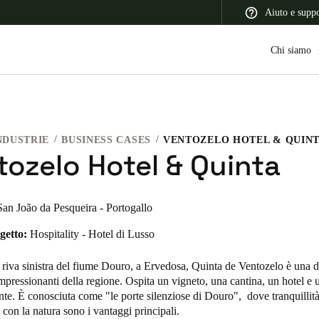
Aiuto e supp
Chi siamo
NDUSTRIE
BUSINESS CASES
VENTOZELO HOTEL & QUIN
 Latin America
Africa, Middle East, and India
Asia Pacific
tozelo Hotel & Quinta
San João da Pesqueira - Portogallo
getto:
Hospitality - Hotel di Lusso
Switzerland
Deutsch
Français
Italiano
a riva sinistra del fiume Douro, a Ervedosa, Quinta de Ventozelo è una de
impressionanti della regione. Ospita un vigneto, una cantina, un hotel e u
France
nte.
È conosciuta come "le porte silenziose di Douro",
dove tranquillità
con la natura sono i vantaggi principali.
Français