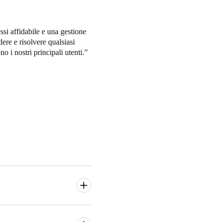
ssi affidabile e una gestione
ere e risolvere qualsiasi
o i nostri principali utenti.
2019. Il rinnovato Ventozelo
egia gli ingredienti prodotti