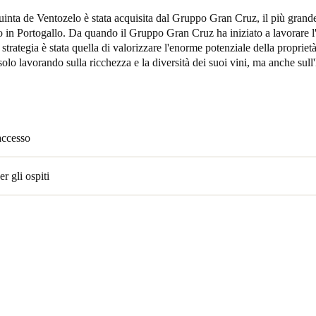
nta de Ventozelo è stata acquisita dal Gruppo Gran Cruz, il più grande
Spain
o in Portogallo. Da quando il Gruppo Gran Cruz ha iniziato a lavorare l
 strategia è stata quella di valorizzare l'enorme potenziale della proprietà
Español
solo lavorando sulla ricchezza e la diversità dei suoi vini, ma anche sul
Russia
Russian
Denmark
accesso
Danskere
English
r gli ospiti
Finland
Finnish
English