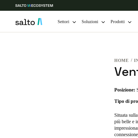
Settori
Soluzioni
Prodotti
Scegli la tua posizione e le impostazioni della lingua
HOME
I
Europe
North America
Caribbean -
Global
Ven
Switzerland
|
Italiano
Posizione:
Tipo di pro
Germany
Deutsch
Situata sull
più belle e 
Ireland
impressiona
connessione 
English