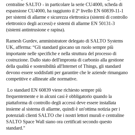
centraline SALTO - in particolare la serie CU4000, scheda di
Portugal
espansione CU4000, ha raggiunto il 2º livello EN 60839-11-1
Português
per sistemi di allarme e sicurezza elettronica (sistemi di controllo
elettronico degli accessi) e sistemi di allarme EN 50131-3
Italy
(sistemi antintrusione e rapina).
Italiano
Ramesh Gurdev, amministratore delegato di SALTO Systems
UK, afferma: “Gli standard giocano un ruolo sempre più
Russia
importante nelle specifiche e nella struttura del processo di
costruzione. Dallo stato dell'impronta di carbonio alla gestione
Russian
della qualità e sostenibilità all'Internet of Things, gli standard
devono essere soddisfatti per garantire che le aziende rimangano
Poland
competitive e allineate alle normative.
Polski
Lo standard EN 60839 viene richiesto sempre più
frequentemente e in alcuni casi è obbligatorio quando la
Czech Republic
piattaforma di controllo degli accessi deve essere installata
Čeština
insieme al sistema di allarme, quindi è un'ottima notizia per i
potenziali clienti SALTO che i nostri lettori murali e centraline
Denmark
SALTO Space Wall siano ora certificati secondo questo
standard."
Danskere
English