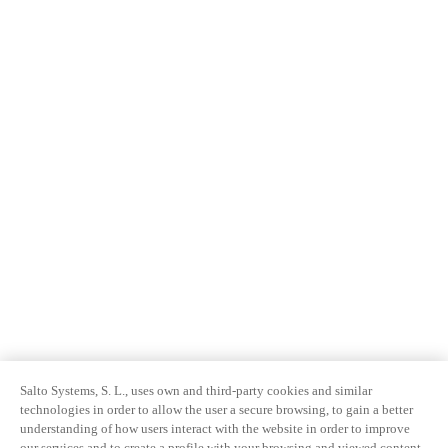
Salto Systems, S. L., uses own and third-party cookies and similar
technologies in order to allow the user a secure browsing, to gain a better
understanding of how users interact with the website in order to improve
our services and to create a profile with your browsing and viewed content