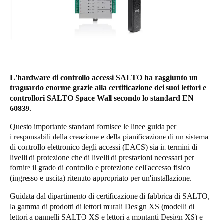
United Kingdom
English
Ireland
English
L'hardware di controllo accessi SALTO ha raggiunto un
France
traguardo enorme grazie alla certificazione dei suoi lettori e
Français
controllori SALTO Space Wall secondo lo standard EN
60839.
Netherlands
Questo importante standard fornisce le linee guida per
Nederlands
English
i responsabili della creazione e della pianificazione di un sistema
di controllo elettronico degli accessi (EACS) sia in termini di
livelli di protezione che di livelli di prestazioni necessari per
Belgium
fornire il grado di controllo e protezione dell'accesso fisico
Français
Nederlands
English
(ingresso e uscita) ritenuto appropriato per un'installazione.
Spain
Guidata dal dipartimento di certificazione di fabbrica di SALTO,
la gamma di prodotti di lettori murali Design XS (modelli di
Español
lettori a pannelli SALTO XS e lettori a montanti Design XS) e