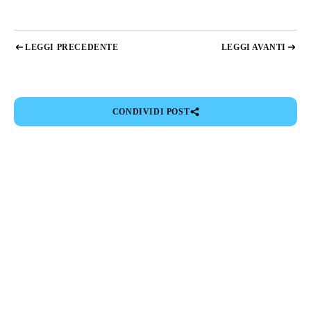
Sweden
Svenska
English
LEGGI PRECEDENTE
LEGGI AVANTI
Norway
Norsk
English
CONDIVIDI POST
Finland
Finnish
English
Salva nuova selezione come predefinita