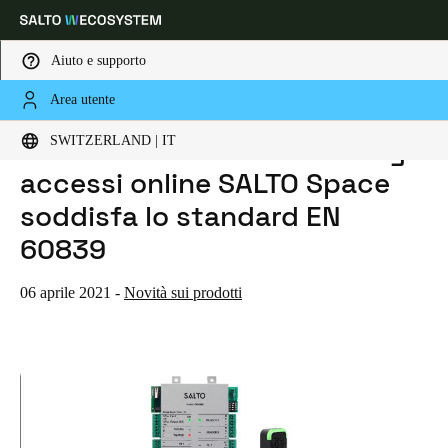
Aiuto e supporto
Area utente
HOME
NOTIZIE
LA SOLUZIONE DI CONTROLLO DEGLI ACCESSI ONLINE SALTO SPACE SODDISFA LO STANDARD EN 60839
Scegli la tua posizione e le impostazioni della lingua
La soluzione di controllo degli
SWITZERLAND | IT
accessi online SALTO Space
Europe
North America
Caribbean - Lati
Global
soddisfa lo standard EN
60839
Switzerland
|
Italiano
06 aprile 2021
-
Novità sui prodotti
Germany
Deutsch
Switzerland
Deutsch
Français
Italiano