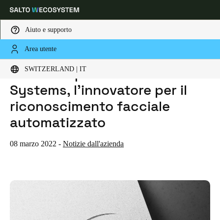
Aiuto e supporto
Area utente
HOME
NOTIZIE
SALTO ACQUISISCE COGNITEC SYSTEMS, L'INNOVATORE PER IL RICONOSCIMENTO FACCIALE AUTOMATIZZATO
Scegli la tua posizione e le impostazioni della lingua
SALTO acquisisce COGNITEC
SWITZERLAND | IT
Systems, l'innovatore per il
Europe
North America
Caribbean - Lati
Global
riconoscimento facciale
automatizzato
Switzerland
|
Italiano
08 marzo 2022
-
Notizie dall'azienda
Germany
Deutsch
Switzerland
Deutsch
Français
Italiano