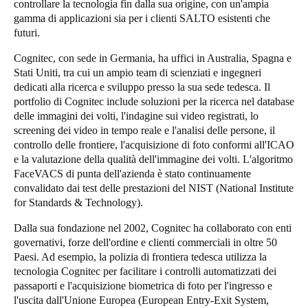
controllare la tecnologia fin dalla sua origine, con un'ampia
Portugal
gamma di applicazioni sia per i clienti SALTO esistenti che
futuri.
Português
Cognitec, con sede in Germania, ha uffici in Australia, Spagna e
Italy
Stati Uniti, tra cui un ampio team di scienziati e ingegneri
Italiano
dedicati alla ricerca e sviluppo presso la sua sede tedesca. Il
portfolio di Cognitec include soluzioni per la ricerca nel database
delle immagini dei volti, l'indagine sui video registrati, lo
Russia
screening dei video in tempo reale e l'analisi delle persone, il
Russian
controllo delle frontiere, l'acquisizione di foto conformi all'ICAO
e la valutazione della qualità dell'immagine dei volti. L'algoritmo
Poland
FaceVACS di punta dell'azienda è stato continuamente
convalidato dai test delle prestazioni del NIST (National Institute
Polski
for Standards & Technology).
Czech Republic
Dalla sua fondazione nel 2002, Cognitec ha collaborato con enti
Čeština
governativi, forze dell'ordine e clienti commerciali in oltre 50
Paesi.
Ad esempio, la polizia di frontiera tedesca utilizza la
tecnologia Cognitec per facilitare i controlli automatizzati dei
Denmark
passaporti e l'acquisizione biometrica di foto per l'ingresso e
Danskere
English
l'uscita dall'Unione Europea (European Entry-Exit System,