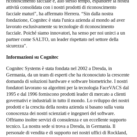
riconoscimento facciale e, allo stesso tempo, espandere la nostra
attività consolidata con i nostri prodotti di riconoscimento
facciale maturi", ha affermato Herrera. “Sin dalla nostra
fondazione, Cognitec è stata l'unica azienda al mondo ad aver
lavorato esclusivamente su tecnologie di riconoscimento
facciale. Poiché siamo innovatori, ha senso per noi unirci a un
partner come SALTO, un leader rispettato nel settore della
sicurezza".
Informazioni su Cognitec
Cognitec Systems è stata fondata nel 2002 a Dresda, in
Germania, da un team di esperti che ha riconosciuto la crescente
domanda di soluzioni hardware e software biometriche. I nostri
fondatori lavorano su algoritmi per la tecnologia FaceVACS dal
1995 e dal 1996 forniscono prodotti leader di mercato a clienti
governativi e industriali in tutto il mondo. Lo sviluppo dei nostri
prodotti e la crescita della nostra azienda si basano sulla vasta
conoscenza dei nostri scienziati e ingegneri del software.
Offriamo inoltre servizi di consulenza e un eccellente supporto
tecnico. La nostra sede si trova a Dresda, in Germania. Il
personale di vendita e di supporto nei nostri uffici di Rockland,