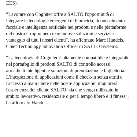
EES).
Sweden
"Lavorare con Cognitec offre a SALTO l'opportunità di
Svenska
English
integrare le tecnologie emergenti di biometria, riconoscimento
facciale e intelligenza artificiale nei prodotti e nelle piattaforme
Norway
del nostro Gruppo per creare nuove soluzioni e servizi a
Norsk
English
vantaggio di tutti i nostri clienti", ha affermato Marc Handels,
Chief Technology Innovation Officer di SALTO Systems.
Finland
“La tecnologia di Cognitec è altamente compatibile e integrabile
Finnish
English
nel portafoglio di prodotti SALTO di controllo accessi,
armadietti intelligenti e soluzioni di prenotazione e biglietteria.
L'integrazione di applicazioni come il check-in senza attriti e
l'accesso a mani libere nelle nostre applicazioni migliorerà
Salva nuova selezione come predefinita
l'esperienza del cliente SALTO, sia che venga utilizzato in
ambito lavorativo, residenziale o per il tempo libero e il fitness”,
ha affermato Handels.