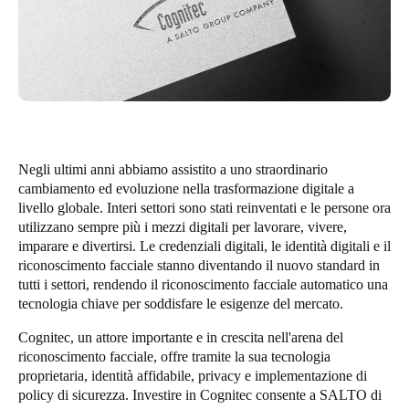
United Kingdom
English
Ireland
English
France
Negli ultimi anni abbiamo assistito a uno straordinario
Français
cambiamento ed evoluzione nella trasformazione digitale a
livello globale. Interi settori sono stati reinventati e le persone ora
Netherlands
utilizzano sempre più i mezzi digitali per lavorare, vivere,
imparare e divertirsi. Le credenziali digitali, le identità digitali e il
Nederlands
English
riconoscimento facciale stanno diventando il nuovo standard in
tutti i settori, rendendo il riconoscimento facciale automatico una
Belgium
tecnologia chiave per soddisfare le esigenze del mercato.
Français
Nederlands
English
Cognitec, un attore importante e in crescita nell'arena del
riconoscimento facciale, offre tramite la sua tecnologia
Spain
proprietaria, identità affidabile, privacy e implementazione di
Español
policy di sicurezza. Investire in Cognitec consente a SALTO di