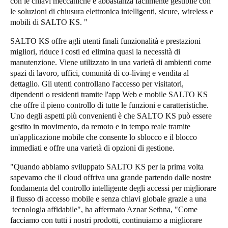
con le chiavi meccaniche è abbastanza facilmente gestibile con
le soluzioni di chiusura elettronica intelligenti, sicure, wireless e
Sweden
mobili di SALTO KS. "
Svenska
English
SALTO KS offre agli utenti finali funzionalità e prestazioni
Norway
migliori, riduce i costi ed elimina quasi la necessità di
manutenzione. Viene utilizzato in una varietà di ambienti come
Norsk
English
spazi di lavoro, uffici, comunità di co-living e vendita al
dettaglio. Gli utenti controllano l'accesso per visitatori,
Finland
dipendenti o residenti tramite l'app Web e mobile SALTO KS
Finnish
English
che offre il pieno controllo di tutte le funzioni e caratteristiche.
Uno degli aspetti più convenienti è che SALTO KS può essere
gestito in movimento, da remoto e in tempo reale tramite
un'applicazione mobile che consente lo sblocco e il blocco
Salva nuova selezione come predefinita
immediati e offre una varietà di opzioni di gestione.
"Quando abbiamo sviluppato SALTO KS per la prima volta
sapevamo che il cloud offriva una grande partendo dalle nostre
fondamenta del controllo intelligente degli accessi per migliorare
il flusso di accesso mobile e senza chiavi globale grazie a una
tecnologia affidabile", ha affermato Aznar Sethna, "Come
facciamo con tutti i nostri prodotti, continuiamo a migliorare