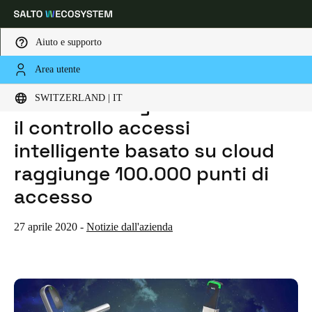
Aiuto e supporto
Area utente
HOME
NOTIZIE
SALTO KS - KEYS AS A SERVICE - IL CONTROLLO ACCESSI INTELLIGENTE BASATO SU CLOUD RAGGIUNGE 100.000 PUNTI DI ACCESSO
Scegli la tua posizione e le impostazioni della lingua
SALTO KS - Keys as a Service -
SWITZERLAND | IT
il controllo accessi
Europe
North America
Caribbean - Lati
Global
intelligente basato su cloud
raggiunge 100.000 punti di
Switzerland
|
Italiano
accesso
Germany
27 aprile 2020
-
Notizie dall'azienda
Deutsch
Switzerland
Deutsch
Français
Italiano