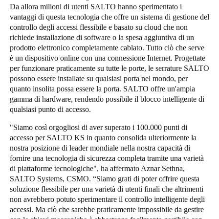
Da allora milioni di utenti SALTO hanno sperimentato i
Portugal
vantaggi di questa tecnologia che offre un sistema di gestione del
Português
controllo degli accessi flessibile e basato su cloud che non
richiede installazione di software o la spesa aggiuntiva di un
prodotto elettronico completamente cablato. Tutto ciò che serve
Italy
è un dispositivo online con una connessione Internet. Progettate
Italiano
per funzionare praticamente su tutte le porte, le serrature SALTO
possono essere installate su qualsiasi porta nel mondo, per
Russia
quanto insolita possa essere la porta. SALTO offre un'ampia
Russian
gamma di hardware, rendendo possibile il blocco intelligente di
qualsiasi punto di accesso.
Poland
"Siamo così orgogliosi di aver superato i 100.000 punti di
Polski
accesso per SALTO KS in quanto consolida ulteriormente la
nostra posizione di leader mondiale nella nostra capacità di
Czech Republic
fornire una tecnologia di sicurezza completa tramite una varietà
di piattaforme tecnologiche", ha affermato Aznar Sethna,
Čeština
SALTO Systems, CSMO. “Siamo grati di poter offrire questa
soluzione flessibile per una varietà di utenti finali che altrimenti
Denmark
non avrebbero potuto sperimentare il controllo intelligente degli
Danskere
English
accessi. Ma ciò che sarebbe praticamente impossibile da gestire