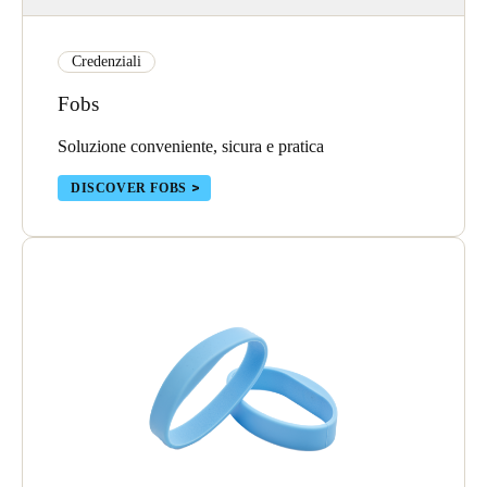
Sweden
Svenska
English
Credenziali
Fobs
Norway
Norsk
English
Soluzione conveniente, sicura e pratica
DISCOVER FOBS
Finland
Finnish
English
Salva nuova selezione come predefinita