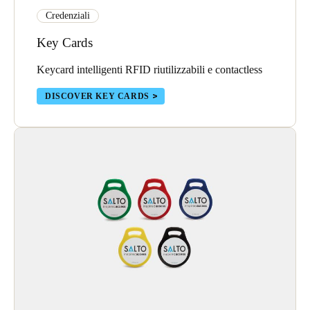
Credenziali
Portugal
Português
Key Cards
Italy
Keycard intelligenti RFID riutilizzabili e contactless
Italiano
DISCOVER KEY CARDS
Russia
Russian
Poland
Polski
Czech Republic
Čeština
Denmark
Danskere
English