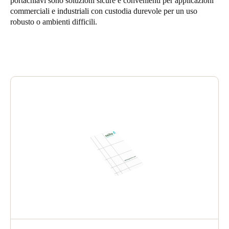
portachiavi sono soluzioni sicure e convenienti per applicazioni
United Kingdom
commerciali e industriali con custodia durevole per un uso
robusto o ambienti difficili.
English
Ireland
English
France
Français
Netherlands
Nederlands
English
Belgium
Français
Nederlands
English
Spain
Español