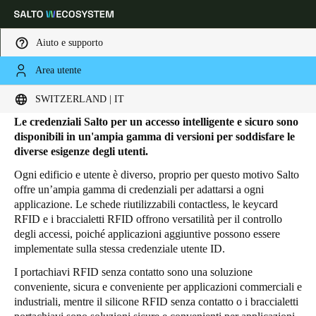
Aiuto e supporto
Area utente
HOME
PRODOTTI
CREDENZIALI
Credenziali
Scegli la tua posizione e le impostazioni della lingua
SWITZERLAND | IT
Le credenziali Salto per un accesso intelligente e sicuro sono
Europe
North America
Caribbean - Lati
Global
disponibili in un'ampia gamma di versioni per soddisfare le
diverse esigenze degli utenti.
Ogni edificio e utente è diverso, proprio per questo motivo Salto
Switzerland
|
Italiano
offre un’ampia gamma di credenziali per adattarsi a ogni
applicazione. Le schede riutilizzabili contactless, le keycard
RFID e i braccialetti RFID
offrono versatilità per il controllo
Germany
degli accessi, poiché applicazioni aggiuntive possono essere
Deutsch
implementate sulla stessa credenziale utente ID.
I portachiavi RFID senza contatto sono una soluzione
Switzerland
conveniente, sicura e conveniente per applicazioni commerciali e
Deutsch
Français
Italiano
industriali, mentre il silicone RFID senza contatto o i braccialetti