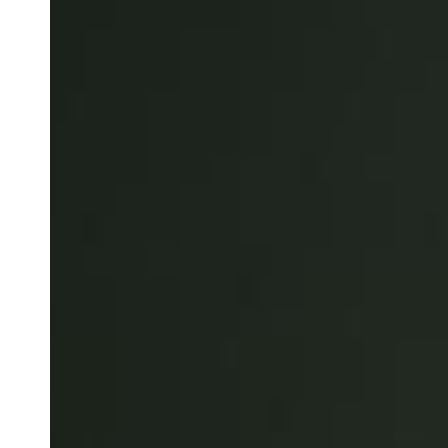
Belgium
Français
Nederlands
English
Italy
Italiano
Czech Republic
Čeština
Norway
Norsk
English
Salva nuova selezione come predefinita