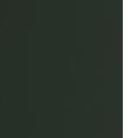
Portugal
Português
Poland
Polski
Sweden
Svenska
English