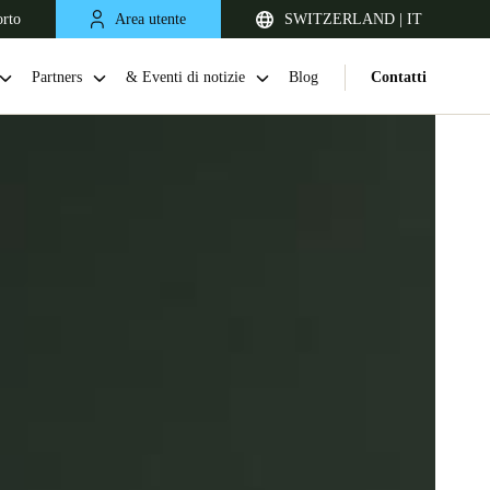
orto
Area utente
SWITZERLAND | IT
Partners
& Eventi di notizie
Blog
Contatti
United Kingdom
English
Netherlands
Nederlands
English