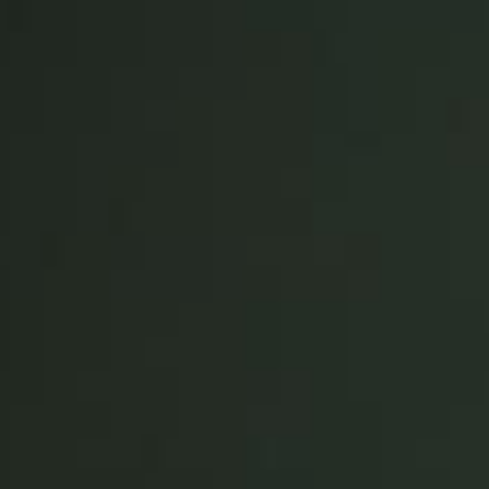
Spain
Español
Russia
Russian
Denmark
Danskere
English
Finland
Finnish
English