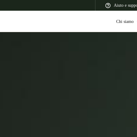
Aiuto e supp
Chi siamo
 Latin America
Africa, Middle East, and India
Asia Pacific
Switzerland
Deutsch
Français
Italiano
France
Français