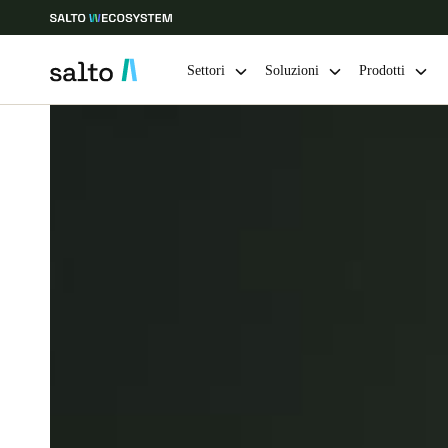
Settori
Soluzioni
Prodotti
Scegli la tua posizione e le impostazioni della lingua
Europe
North America
Caribbean -
Global
Switzerland
|
Italiano
Germany
Deutsch
Ireland
English