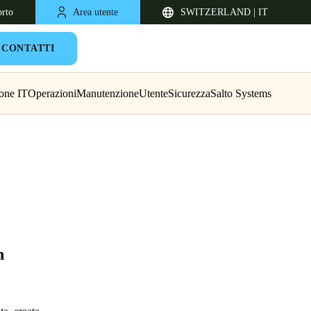
orto
Area utente
SWITZERLAND | IT
CONTATTI
one IT
Operazioni
Manutenzione
Utente
Sicurezza
Salto Systems
United Kingdom
n
English
Netherlands
Nederlands
English