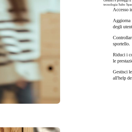
Gestisci e proteggi il
tecnologia Salto Spa
Accesso int
Aggiorna i
degli utent
Controllar
sportello.
Riduci i c
le prestazi
Gestisci l
all'help d