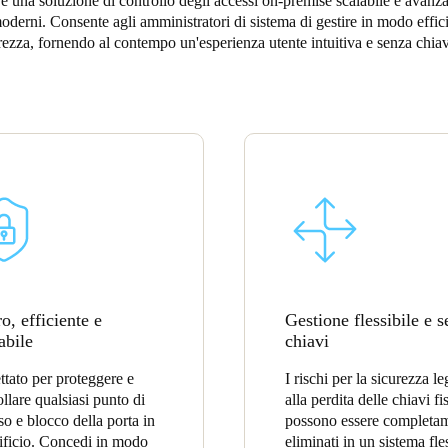
è una soluzione di controllo degli accessi on-premise scalabile e avanza
moderni. Consente agli amministratori di sistema di gestire in modo effici
Spain
rezza, fornendo al contempo un'esperienza utente intuitiva e senza chia
Español
Russia
Russian
Denmark
Danskere
English
Finland
Finnish
English
o, efficiente e
Gestione flessibile e 
abile
chiavi
ttato per proteggere e
I rischi per la sicurezza le
ollare qualsiasi punto di
alla perdita delle chiavi fi
so e blocco della porta in
possono essere completa
ificio. Concedi in modo
eliminati in un sistema fle