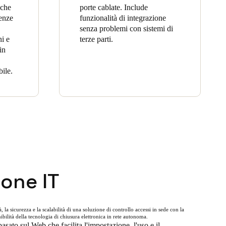
 che
porte cablate. Include
genze
funzionalità di integrazione
senza problemi con sistemi di
ni e
terze parti.
in
bile.
ione IT
, la sicurezza e la scalabilità di una soluzione di controllo accessi in sede con la
onibilità della tecnologia di chiusura elettronica in rete autonoma.
asato sul Web che facilita l'impostazione, l'uso e il