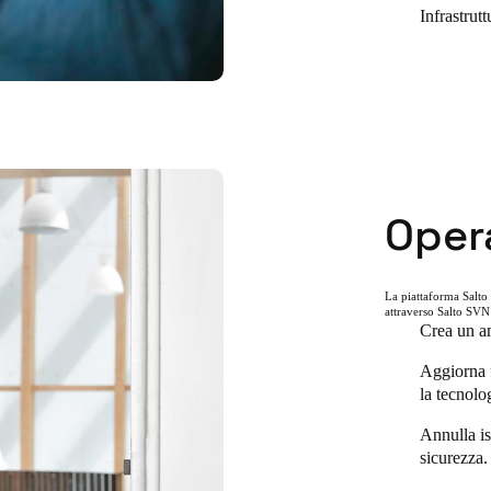
Infrastrutt
Oper
La piattaforma Salto 
attraverso Salto SVN 
Crea un am
Aggiorna f
la tecnol
Annulla is
sicurezza.