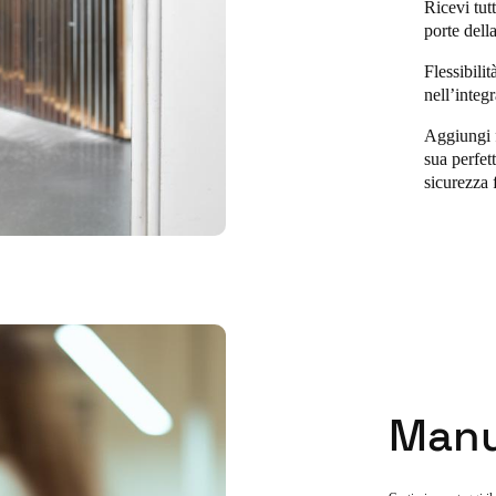
Ricevi tutt
porte della
Flessibilit
nell’integ
Aggiungi f
sua perfet
sicurezza 
Manu