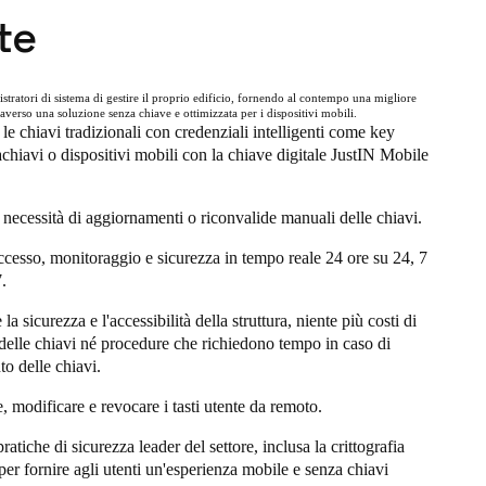
te
tratori di sistema di gestire il proprio edificio, fornendo al contempo una migliore
raverso una soluzione senza chiave e ottimizzata per i dispositivi mobili.
i le chiavi tradizionali con credenziali intelligenti come key
achiavi o dispositivi mobili con la chiave digitale JustIN Mobile
 necessità di aggiornamenti o riconvalide manuali delle chiavi.
ccesso, monitoraggio e sicurezza in tempo reale 24 ore su 24, 7
7.
la sicurezza e l'accessibilità della struttura, niente più costi di
elle chiavi né procedure che richiedono tempo in caso di
o delle chiavi.
 modificare e revocare i tasti utente da remoto.
pratiche di sicurezza leader del settore, inclusa la crittografia
per fornire agli utenti un'esperienza mobile e senza chiavi