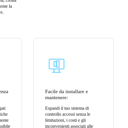
ta, creata
ente la
Portugal
ve.
Português
Poland
Polski
Sweden
Svenska
English
senza
Facile da installare e
mantenere:
gati
Espandi il tuo sistema di
siche
controllo accessi senza le
mente
limitazioni, i costi e gli
ssibile
inconvenienti associati alle