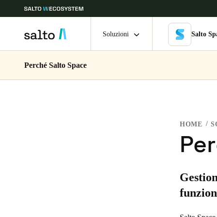
Soluzioni
Salto Sp
Perché Salto Space
Scegli la tua posizione e le impostazioni della lingua
Europe
North America
Caribbean -
Global
HOME
S
Switzerland
|
Italiano
Per
Germany
Gestion
Deutsch
funziona
Ireland
English