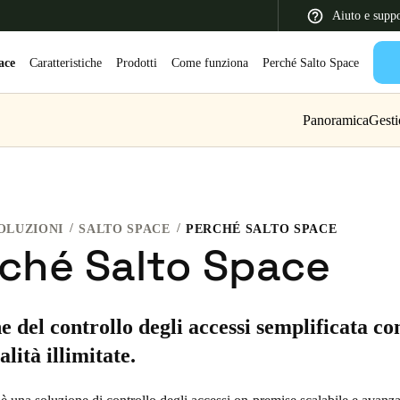
Aiuto e supp
ace
Caratteristiche
Prodotti
Come funziona
Perché Salto Space
Panoramica
Gesti
 Latin America
Africa, Middle East, and India
Asia Pacific
OLUZIONI
SALTO SPACE
PERCHÉ SALTO SPACE
ché Salto Space
Switzerland
e del controllo degli accessi semplificata co
Deutsch
Français
Italiano
lità illimitate.
France
Français