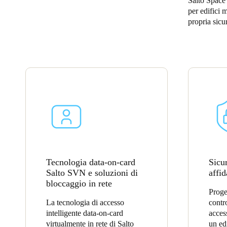
Salto Space 
per edifici 
Belgium
propria sicu
Français
Nederlands
English
Italy
Italiano
Czech Republic
Čeština
Norway
Norsk
English
Tecnologia data-on-card
Sicur
Salto SVN e soluzioni di
affid
bloccaggio in rete
Salva nuova selezione come predefinita
Proge
La tecnologia di accesso
contr
intelligente data-on-card
acces
virtualmente in rete di Salto
un ed