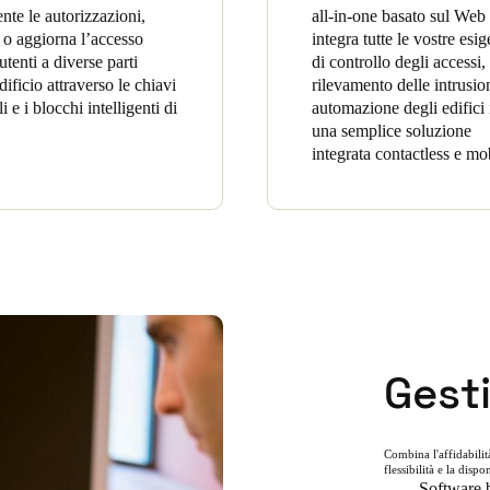
ente le autorizzazioni,
all-in-one basato sul Web
a o aggiorna l’accesso
integra tutte le vostre esi
utenti a diverse parti
di controllo degli accessi,
dificio attraverso le chiavi
rilevamento delle intrusio
li e i blocchi intelligenti di
automazione degli edifici 
una semplice soluzione
integrata contactless e mo
Gest
Combina l'affidabilità
flessibilità e la disp
Software b