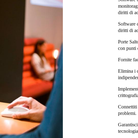
monitoragg
diritti di 
Software c
diritti di 
Porte Salt
con punti 
Fornite fa
Elimina i c
indipenden
Implementa
crittograf
Connettiti
problemi.
Garantisci
tecnologi