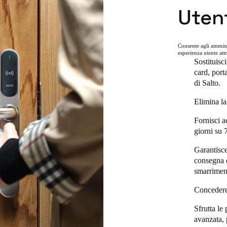
Uten
Consente agli amminis
esperienza utente att
Sostituisc
card, port
di Salto.
Elimina la
Fornisci a
giorni su 
Garantisce 
consegna d
smarriment
Concedere,
Sfrutta le 
avanzata, 