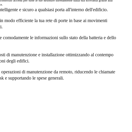
 controllo accessi per tutte le tue strutture direttamente dalla tua scrivania grazie alla
ce.
elligente e sicuro a qualsiasi porta all'interno dell'edificio.
n modo efficiente la tua rete di porte in base ai movimenti
i.
e comodamente le informazioni sullo stato della batteria e dello
osti di manutenzione e installazione ottimizzando al contempo
oni degli edifici.
e operazioni di manutenzione da remoto, riducendo le chiamate
esk e supportando le spese generali.