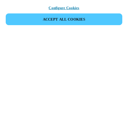
Configure Cookies
ACCEPT ALL COOKIES
Area partner
Legale
Sicurezza
Carriere
Canali etici
Cambia regione:
ITALY
|
IT
MYLOCK.
PERSONALIZZA LA TUA SERRATURA
INTELLIGENTE