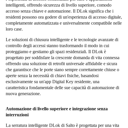
intelligenti, offrendo sicurezza di livello superiore, comodo
Portugal
accesso senza chiave e automazione. Il DLok significa che i
Português
residenti possono ora godere di un'esperienza di accesso digitale,
completamente automatizzata e universalmente compatibile nelle
Italy
loro case.
Italiano
Le soluzioni di chiusura intelligente e le tecnologie avanzate di
controllo degli accessi stanno trasformando il modo in cui
Russia
proteggiamo e gestiamo gli spazi residenziali. Il DLok è
Russian
progettato per soddisfare la crescente domanda di vita connessa
offrendo una soluzione di retrofit universale affidabile e sicura
che garantisce che le porte siano sempre correttamente chiuse o
Poland
aperte senza la necessità di chiavi fisiche, basandosi
Polski
esclusivamente su un'app Digital Key residente, una
caratteristica fondamentale delle sue capacità di automazione di
Czech Republic
nuova generazione.
Čeština
Automazione di livello superiore e integrazione senza
Denmark
interruzioni
Danskere
English
La serratura intelligente DLok di Salto è progettata per una vita