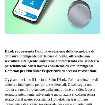
United Kingdom
English
Ireland
English
France
Français
DLok rappresenta l’ultima evoluzione della tecnologia di
chiusura intelligente per la casa di Salto, offrendo una
Netherlands
serratura intelligente universale e motorizzata che si integra
Nederlands
English
perfettamente con il nostro ecosistema di vita intelligente
Homelok per ridefinire l’esperienza di accesso residenziale.
Belgium
Oggi annunciamo il lancio di Salto DLok, l’ultima soluzione di
Français
Nederlands
English
chiusura intelligente per porte residenziali. DLok segna una
nuova era nell’innovazione della smart home di Salto. Questa
Spain
serratura intelligente universale e motorizzata si collega senza
sforzo con il nostro ecosistema Homelok per trasformare
Español
l’esperienza di accesso residenziale per case e appartamenti