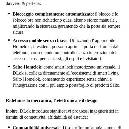
davvero & perfetta.
Sweden
Bloccaggio completamente automatizzato
: il blocco e lo
Svenska
English
sblocco ora non richiedono quasi alcuno sforzo manuale ,
migliorando la sicurezza garantendo che la porta sia sempre
Norway
sicura.
Norsk
English
Accesso mobile senza chiave
: Utilizzando l' app mobile
Homelok , i residenti possono aprire la porta dell' unità dal
Finland
telefono , consentendo un controllo senza interruzioni dell'
Finnish
English
accesso a casa per se stessi, gli ospiti e i visitatori.
Salto Homelok
: come smart lock motorizzato universale, il
DLok si collega direttamente all’ecosistema di smart living
Salva nuova selezione come predefinita
Salto Homelok, consentendo esperienze senza chiavi e
l’integrazione con il più ampio portafoglio di prodotti Salto.
Ridefinire la meccanica, l' elettronica e il design
Inoltre, DLok introduce significativi progressi ingegneristici in
termini di connettività, affidabilità ed estetica:
Compatibilità universale
: DLok offre un 'ampia gamma di