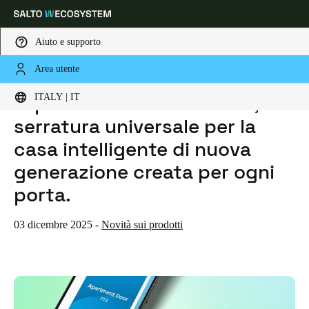
Aiuto e supporto
Area utente
HOME
NOTIZIE
TI PRESENTIAMO SALTO DLOK, LA SERRATURA UNIVERSALE PER LA CASA INTELLIGENTE DI NUOVA GENERAZIONE CREATA PER OGNI PORTA.
Scegli la tua posizione e le impostazioni della lingua
Ti presentiamo Salto DLok, la
ITALY | IT
serratura universale per la
Europe
North America
Caribbean - Lati
Global
casa intelligente di nuova
generazione creata per ogni
Italy
|
Italiano
porta.
Germany
03 dicembre 2025
-
Novità sui prodotti
Deutsch
Switzerland
Deutsch
Français
Italiano