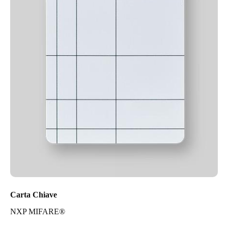
Carta Chiave
NXP MIFARE®