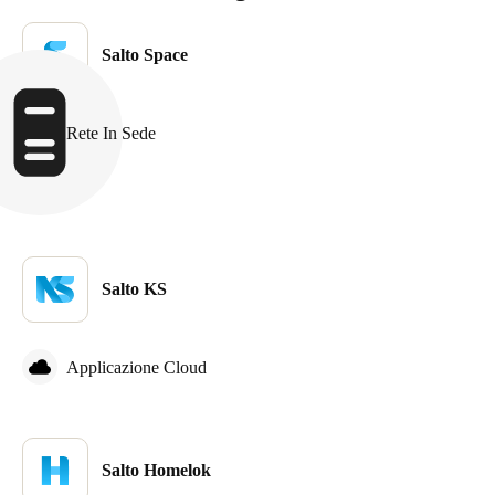
Sweden
Salto Space
Svenska
English
Norway
Rete In Sede
Norsk
English
Finland
Finnish
English
Salto KS
Salva nuova selezione come predefinita
Applicazione Cloud
Salto Homelok