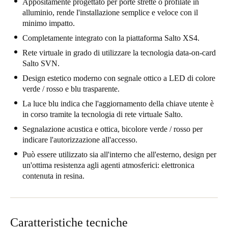
Appositamente progettato per porte strette o profilate in
United Kingdom
alluminio, rende l'installazione semplice e veloce con il
minimo impatto.
English
Completamente integrato con la piattaforma Salto XS4.
Ireland
Rete virtuale in grado di utilizzare la tecnologia data-on-card
English
Salto SVN.
Design estetico moderno con segnale ottico a LED di colore
France
verde / rosso e blu trasparente.
Français
La luce blu indica che l'aggiornamento della chiave utente è
in corso tramite la tecnologia di rete virtuale Salto.
Netherlands
Segnalazione acustica e ottica, bicolore verde / rosso per
Nederlands
English
indicare l'autorizzazione all'accesso.
Può essere utilizzato sia all'interno che all'esterno, design per
Belgium
un'ottima resistenza agli agenti atmosferici: elettronica
contenuta in resina.
Français
Nederlands
English
Spain
Español
Caratteristiche tecniche