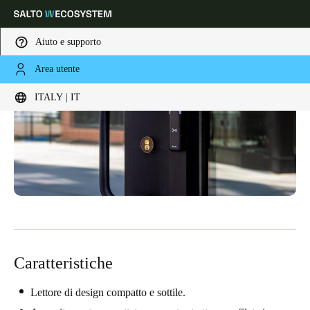
Aiuto e supporto
Area utente
Scegli la tua posizione e le impostazioni della lingua
ITALY | IT
Europe
North America
Caribbean - Lati
Global
Italy
|
Italiano
Germany
Deutsch
Caratteristiche
Switzerland
Deutsch
Français
Italiano
Lettore di design compatto e sottile.