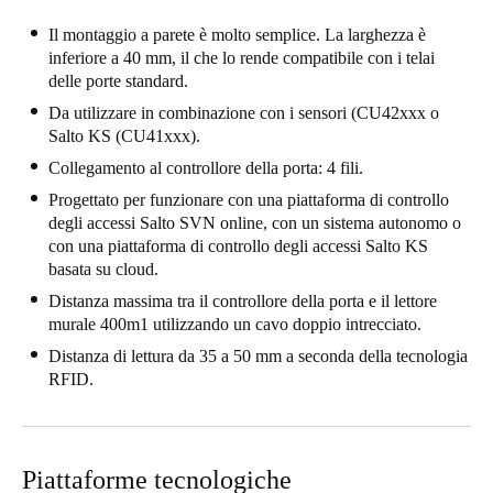
Portugal
Il montaggio a parete è molto semplice. La larghezza è
Português
inferiore a 40 mm, il che lo rende compatibile con i telai
delle porte standard.
Italy
Da utilizzare in combinazione con i sensori (CU42xxx o
Salto KS (CU41xxx).
Italiano
Collegamento al controllore della porta: 4 fili.
Russia
Progettato per funzionare con una piattaforma di controllo
Russian
degli accessi Salto SVN online, con un sistema autonomo o
con una piattaforma di controllo degli accessi Salto KS
basata su cloud.
Poland
Distanza massima tra il controllore della porta e il lettore
Polski
murale 400m1 utilizzando un cavo doppio intrecciato.
Czech Republic
Distanza di lettura da 35 a 50 mm a seconda della tecnologia
RFID.
Čeština
Denmark
Danskere
English
Piattaforme tecnologiche