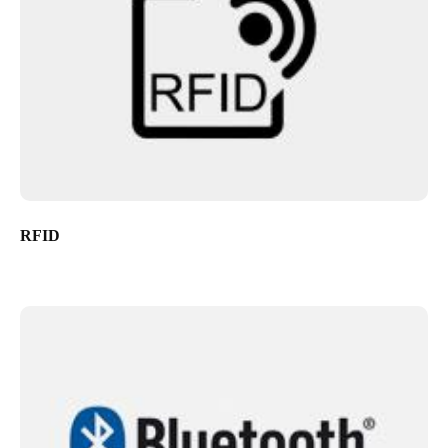
Sweden
Svenska
English
Norway
Norsk
English
Finland
Finnish
English
RFID
Salva nuova selezione come predefinita