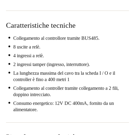
United Kingdom
English
Caratteristiche tecniche
Ireland
English
Collegamento al controllore tramite BUS485.
8 uscite a relè.
France
4 ingressi a relè.
Français
2 ingressi tamper (ingresso, interruttore).
La lunghezza massima del cavo tra la scheda I / O e il
Netherlands
controller è fino a 400 metri 1
Nederlands
English
Collegamento al controller tramite collegamento a 2 fili,
doppino intrecciato.
Belgium
Consumo energetico: 12V DC 400mA, fornito da un
Français
Nederlands
English
alimentatore.
Spain
Español