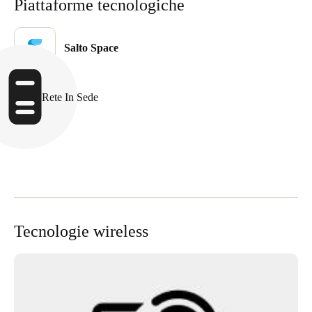
Piattaforme tecnologiche
Portugal
Português
Salto Space
Italy
Italiano
Rete In Sede
Russia
Russian
Poland
Polski
Czech Republic
Tecnologie wireless
Čeština
Denmark
Danskere
English