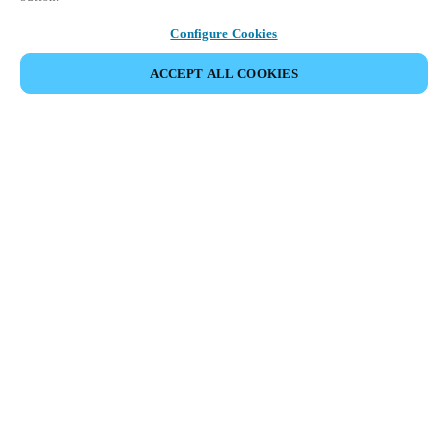
Configure Cookies
ACCEPT ALL COOKIES
Area partner
Legale
Sicurezza
Carriere
Canali etici
Cambia regione:
ITALY
|
IT
MYLOCK.
PERSONALIZZA LA TUA SERRATURA