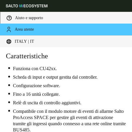
Aiuto e supporto
Area utente
Scegli la tua posizione e le impostazioni della lingua
ITALY | IT
Europe
North America
Caribbean - Lati
Caratteristiche
Global
Funziona con CU42xx.
Italy
|
Italiano
Scheda di input e output gestita dal controller.
Configurazione software.
Germany
Fino a 16 unità collegate.
Deutsch
Relè di uscita di controllo aggiuntivi.
Compatibile con il modulo motore di eventi di allarme Salto
Switzerland
ProAccess SPACE per gestire gli eventi di attivazione
tramite gli ingressi quando connesso a una rete online tramite
Deutsch
Français
Italiano
BUS485.