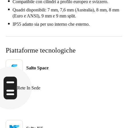
Compatibile con cilindri a profilo europeo e svizzero.
Sweden
Quadri disponibili: 7 mm, 7,6 mm (Australia), 8 mm, 8 mm
Svenska
English
(Euro e ANSI), 9 mm e 9 mm split.
IP55 adatto sia per uso interno che esterno.
Norway
Norsk
English
Piattaforme tecnologiche
Finland
Finnish
English
Salto Space
Salva nuova selezione come predefinita
Rete In Sede