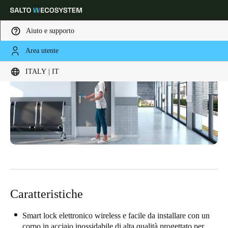
Aiuto e supporto
Area utente
Scegli la tua posizione e le impostazioni della lingua
ITALY | IT
Europe
North America
Caribbean - Lati
Global
Italy
|
Italiano
Germany
Deutsch
Caratteristiche
Switzerland
Deutsch
Français
Italiano
Smart lock elettronico wireless e facile da installare con un
corpo in acciaio inossidabile di alta qualità progettato per