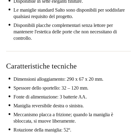
Disponibile in sette eleganti finiture.
Portugal
Le maniglie standard Salto sono disponibili per soddisfare
Português
qualsiasi requisito del progetto.
Disponibili placche complementari senza lettore per
Italy
mantenere l'estetica delle porte che non necessitano di
controllo.
Italiano
Russia
Russian
Caratteristiche tecniche
Poland
Dimensioni alloggiamento: 290 x 67 x 20 mm.
Polski
Spessore dello sportello: 32 – 120 mm.
Fonte di alimentazione: 3 batterie AA.
Czech Republic
Maniglia reversibile destra o sinistra.
Čeština
Meccanismo placca a frizione; quando la maniglia è
sbloccata, si muove liberamente.
Denmark
Rotazione della maniglia: 52º.
Danskere
English