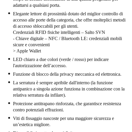
adattarsi a qualsiasi porta.
United Kingdom
Elegante lettore di prossimità dotato del miglior controllo di
English
accesso alle porte della categoria, che offre molteplici metodi
di accesso sbloccabili per gli utenti.
Ireland
Credenziali RFID fisiche intelligenti – Salto SVN
English
- Chiave digitale – NFC / Bluetooth LE: credenziali mobili
sicure e convenienti
France
> Apple Wallet
Français
LED chiaro a due colori (verde / rosso) per indicare
l'autorizzazione dell’accesso.
Netherlands
Funzione di blocco della privacy meccanica ed elettronica.
Nederlands
English
La serratura è sempre apribile dall'interno (la funzione
antipanico a singola azione funziona in combinazione con la
Belgium
relativa serratura da infilare).
Français
Nederlands
English
Protezione antitrapano rinforzata, che garantisce resistenza
contro potenziali effrazioni.
Spain
Viti di fissaggio nascoste per una maggiore sicurezza e
un’estetica migliore.
Español