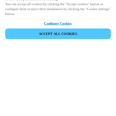
You can accept all cookies by clicking the "Accept cookies" button or
configure them or reject their installation by clicking the “Cookie settings”
button.
Configure Cookies
ACCEPT ALL COOKIES
Area partner
Legale
Sicurezza
Carriere
Canali etici
Cambia regione:
ITALY
|
IT