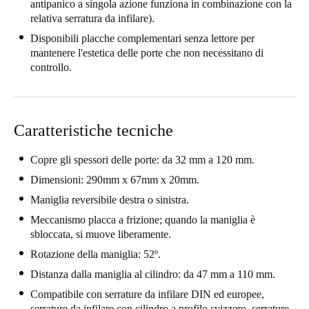
antipanico a singola azione funziona in combinazione con la
United Kingdom
relativa serratura da infilare).
English
Disponibili placche complementari senza lettore per
mantenere l'estetica delle porte che non necessitano di
Ireland
controllo.
English
France
Caratteristiche tecniche
Français
Copre gli spessori delle porte: da 32 mm a 120 mm.
Netherlands
Dimensioni: 290mm x 67mm x 20mm.
Nederlands
English
Maniglia reversibile destra o sinistra.
Meccanismo placca a frizione; quando la maniglia è
Belgium
sbloccata, si muove liberamente.
Français
Nederlands
English
Rotazione della maniglia: 52º.
Spain
Distanza dalla maniglia al cilindro: da 47 mm a 110 mm.
Español
Compatibile con serrature da infilare DIN ed europee,
serrature da infilare con cilindro a profilo svizzero, serrature