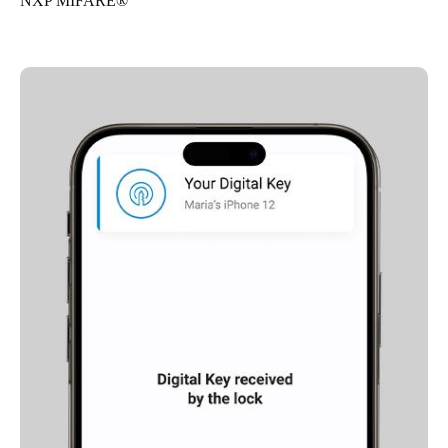
NXP MIFARE®