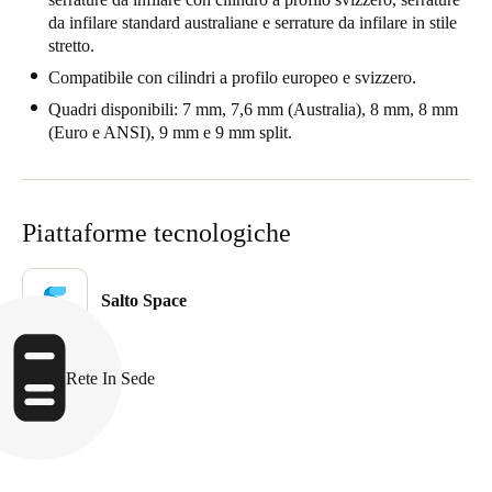
da infilare standard australiane e serrature da infilare in stile
Portugal
stretto.
Português
Compatibile con cilindri a profilo europeo e svizzero.
Italy
Quadri disponibili: 7 mm, 7,6 mm (Australia), 8 mm, 8 mm
(Euro e ANSI), 9 mm e 9 mm split.
Italiano
Russia
Russian
Piattaforme tecnologiche
Poland
Salto Space
Polski
Czech Republic
Rete In Sede
Čeština
Denmark
Danskere
English