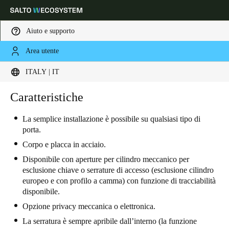
Aiuto e supporto
Area utente
Scegli la tua posizione e le impostazioni della lingua
ITALY | IT
Europe
North America
Caribbean - Lati
Caratteristiche
Global
La semplice installazione è possibile su qualsiasi tipo di
porta.
Italy
|
Italiano
Corpo e placca in acciaio.
Disponibile con aperture per cilindro meccanico per
Germany
esclusione chiave o serrature di accesso (esclusione cilindro
Deutsch
europeo e con profilo a camma) con funzione di tracciabilità
disponibile.
Switzerland
Opzione privacy meccanica o elettronica.
Deutsch
Français
Italiano
La serratura è sempre apribile dall’interno (la funzione