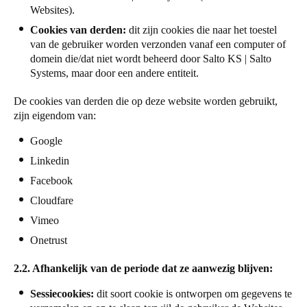
Websites).
Sweden
Cookies van derden:
dit zijn cookies die naar het toestel
Svenska
English
van de gebruiker worden verzonden vanaf een computer of
domein die/dat niet wordt beheerd door Salto KS | Salto
Norway
Systems, maar door een andere entiteit.
Norsk
English
De cookies van derden die op deze website worden gebruikt,
zijn eigendom van:
Finland
Finnish
English
Google
Linkedin
Facebook
Sla nieuwe selectie op als standaard
Cloudfare
Vimeo
Onetrust
2.2. Afhankelijk van de periode dat ze aanwezig blijven:
Sessiecookies:
dit soort cookie is ontworpen om gegevens te