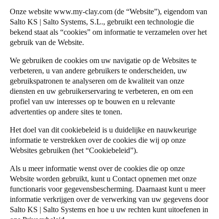
United Kingdom
Onze website
www.my-clay.com
(de “Website”), eigendom van
Salto Homelok
Salto KS | Salto Systems, S.L., gebruikt een technologie die
English
Salto Nebula
bekend staat als “cookies” om informatie te verzamelen over het
gebruik van de Website.
Salto XS4Com
Ireland
Salto XS4 Face
English
We gebruiken de cookies om uw navigatie op de Websites te
verbeteren, u van andere gebruikers te onderscheiden, uw
Salto Space
gebruikspatronen te analyseren om de kwaliteit van onze
France
diensten en uw gebruikerservaring te verbeteren, en om een
Français
profiel van uw interesses op te bouwen en u relevante
advertenties op andere sites te tonen.
Netherlands
Het doel van dit cookiebeleid is u duidelijke en nauwkeurige
Nederlands
English
informatie te verstrekken over de cookies die wij op onze
Websites gebruiken (het “Cookiebeleid”).
Belgium
Als u meer informatie wenst over de cookies die op onze
Français
Nederlands
English
Website worden gebruikt, kunt u
Contact opnemen met onze
functionaris voor gegevensbescherming
. Daarnaast kunt u meer
Spain
informatie verkrijgen over de verwerking van uw gegevens door
Español
Salto KS | Salto Systems en hoe u uw rechten kunt uitoefenen in