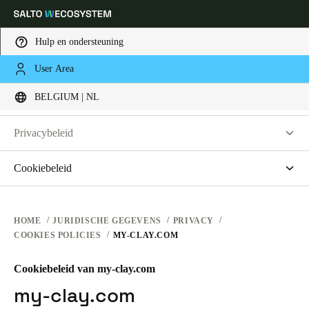
Hulp en ondersteuning
JURIDISCHE INFORMATIE
User Area
Kies uw locatie- en taalinstellingen
PRIVACY
BELGIUM | NL
GEBRUIKSVOORWAARDEN VOOR WEBSITES
PRIVACY
Europe
North America
Caribbean - Lati
Global
Privacybeleid
HARDWAREVOORWAARDEN
Salto KS | Salto Systems
Cookiebeleid
Belgium
|
Nederlands
SOFTWAREVOORWAARDEN
Toegangscontrole Cloud-applicaties
saltosystems.com
ZAKELIJKE TRANSACTIES
saltoks.com
Germany
HOME
JURIDISCHE GEGEVENS
PRIVACY
COOKIES POLICIES
MY-CLAY.COM
my-clay.com
Deutsch
free2move.org
Cookiebeleid van my-clay.com
Switzerland
JustiN Mobile
my-clay.com
Deutsch
Français
Italiano
Salto KS