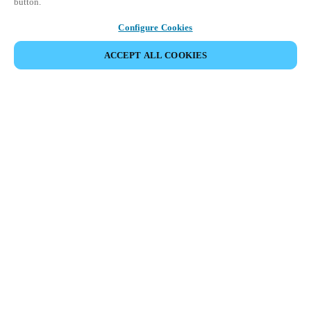
button.
Configure Cookies
ACCEPT ALL COOKIES
Partner Area
Juridische informatie
Beveiliging
Werken bij Salto
Ethische kanalen
Veranderen van regio:
BELGIUM
|
NL
EN
FR
MYLOCK.
PERSONALISEER UW INTELLIGENTE DEURSLOT