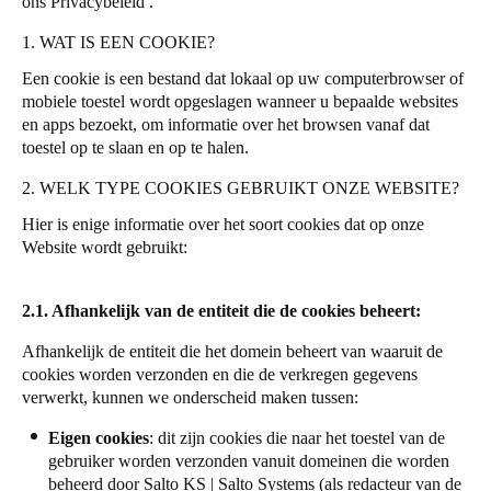
ons
Privacybeleid
.
Portugal
1. WAT IS EEN COOKIE?
Português
Een cookie is een bestand dat lokaal op uw computerbrowser of
mobiele toestel wordt opgeslagen wanneer u bepaalde websites
Italy
en apps bezoekt, om informatie over het browsen vanaf dat
Italiano
toestel op te slaan en op te halen.
2. WELK TYPE COOKIES GEBRUIKT ONZE WEBSITE?
Russia
Russian
Hier is enige informatie over het soort cookies dat op onze
Website wordt gebruikt:
Poland
Polski
2.1. Afhankelijk van de entiteit die de cookies beheert:
Afhankelijk de entiteit die het domein beheert van waaruit de
Czech Republic
cookies worden verzonden en die de verkregen gegevens
Čeština
verwerkt, kunnen we onderscheid maken tussen:
Denmark
Eigen cookies
: dit zijn cookies die naar het toestel van de
gebruiker worden verzonden vanuit domeinen die worden
Danskere
English
beheerd door Salto KS | Salto Systems (als redacteur van de