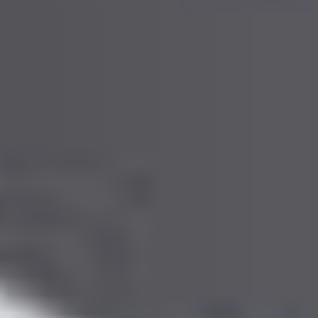
Portugal
Português
Italy
Italiano
Russia
Russian
Poland
Polski
Czech Republic
Čeština
Denmark
Danskere
English