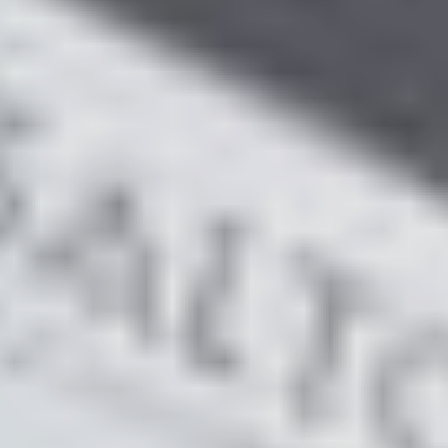
Sweden
Svenska
English
Norway
Norsk
English
Finland
Finnish
English
Uložit nový výběr jako výchozí