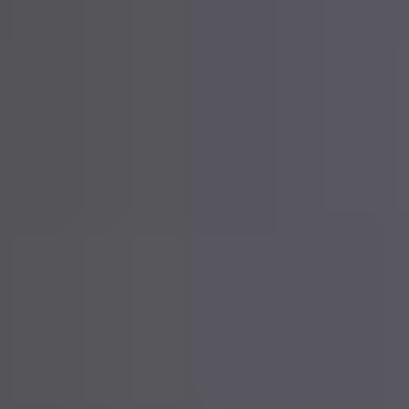
United Kingdom
English
Ireland
English
France
Français
Netherlands
Nederlands
English
Belgium
Français
Nederlands
English
Spain
Español