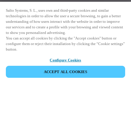
Salto Systems, S. L., uses own and third-party cookies and similar
technologies in order to allow the user a secure browsing, to gain a better
understanding of how users interact with the website in order to improve
our services and to create a profile with your browsing and viewed content
to show you personalized advertising.
You can accept all cookies by clicking the "Accept cookies" button or
configure them or reject their installation by clicking the “Cookie settings”
button.
Configure Cookies
ACCEPT ALL COOKIES
HOME
INDUSTRIES
VZDĚLÁVÁNÍ
Společnost Salto je přední
společností na světě v oblasti