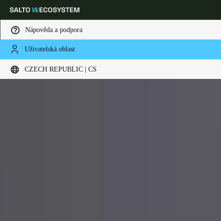
Nápověda a podpora
Uživatelská oblast
Vyberte svou polohu a nastavení jazyka
CZECH REPUBLIC | CS
Europe
North America
Caribbean - Lati
Global
Czech Republic
|
čeština
Germany
Deutsch
Switzerland
Deutsch
Français
Italiano