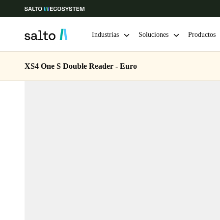
Industrias
Soluciones
Productos
XS4 One S Double Reader - Euro
Elija su ubicación y configuración de idioma
Europe
North America
Caribbean -
Global
Colombia
|
Español
Mexico
Español
Guardar la nueva selección como predeterminada