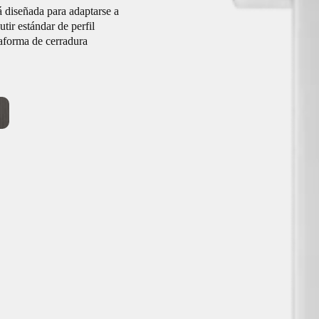
 diseñada para adaptarse a
tir estándar de perfil
aforma de cerradura
cceso cableados
nstalación y a su diseño
e permite sustituir