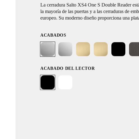
La cerradura Salto XS4 One S Double Reader está
la mayoría de las puertas y a las cerraduras de embu
europeo. Su moderno diseño proporciona una plat
electrónica segura sin la necesidad de puntos de a
convencionales. Gracias a su sencillo proceso de i
ACABADOS
adaptable, su amplia gama de modelos y funciones t
fácilmente el hardware de tu puerta actual.
ACABADO DEL LECTOR