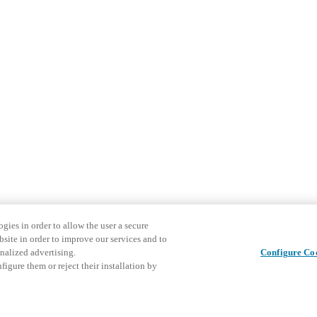
gies in order to allow the user a secure
bsite in order to improve our services and to
nalized advertising.
Configure Co
igure them or reject their installation by