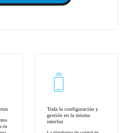
rtas
Toda la configuración y
gestión en la misma
ntos
interfaz
a en
fono
La plataforma de control de