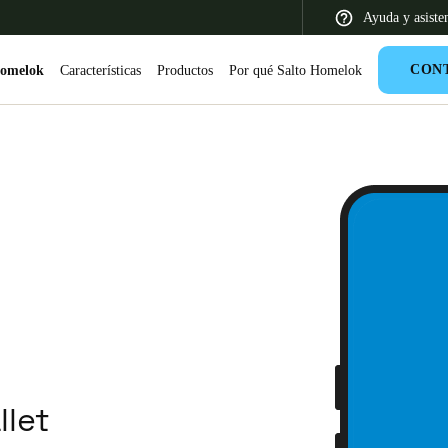
Ayuda y asiste
CON
Homelok
Características
Productos
Por qué Salto Homelok
 Latin America
Africa, Middle East, and India
Asia Pacific
Colombia
Español
llet