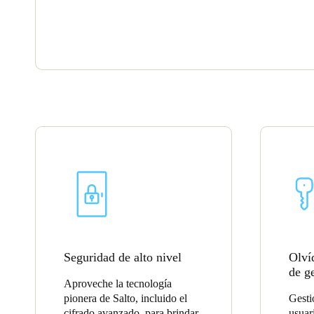
Seguridad de alto nivel
Olví
de g
Aproveche la tecnología
pionera de Salto, incluido el
Gesti
cifrado avanzado, para brindar
usuar