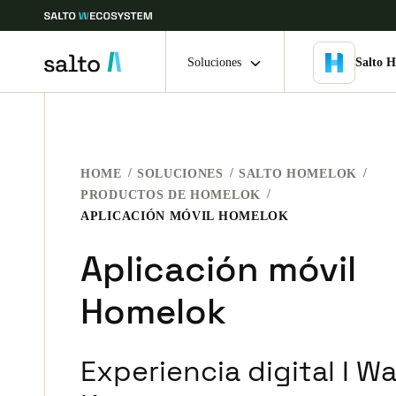
Soluciones
Salto 
Elija su ubicación y configuración de idioma
HOME
SOLUCIONES
SALTO HOMELOK
Europe
North America
Caribbean -
Global
PRODUCTOS DE HOMELOK
APLICACIÓN MÓVIL HOMELOK
Colombia
|
Español
Aplicación móvil
Homelok
Mexico
Español
Experiencia digital I Wa
Guardar la nueva selección como predeterminada