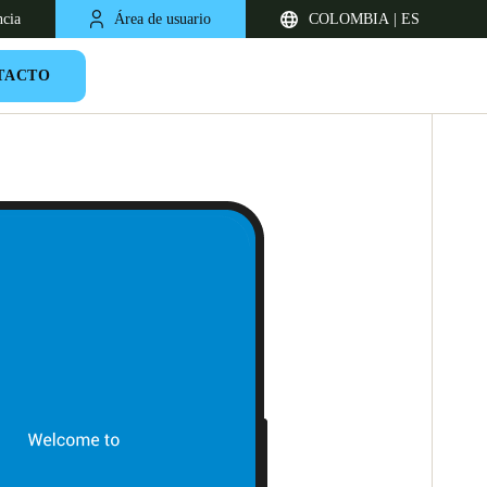
ncia
Área de usuario
COLOMBIA | ES
TACTO
Chile
Español