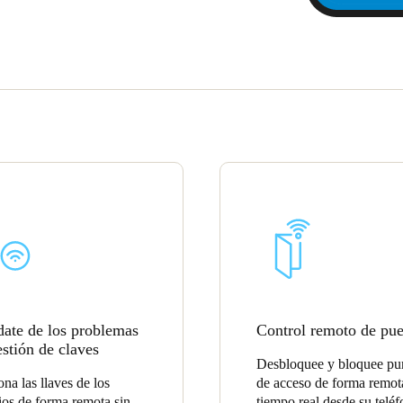
date de los problemas
Control remoto de pue
estión de claves
Desbloquee y bloquee pu
ona las llaves de los
de acceso de forma remot
ios de forma remota sin
tiempo real desde su telé