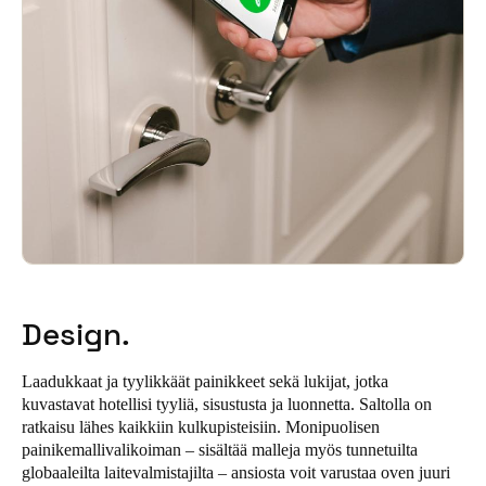
Sweden
Svenska
English
Norway
Norsk
English
Finland
Finnish
English
Save new selection as default
Design.
Laadukkaat ja tyylikkäät painikkeet sekä lukijat, jotka
kuvastavat hotellisi tyyliä, sisustusta ja luonnetta. Saltolla on
ratkaisu lähes kaikkiin kulkupisteisiin. Monipuolisen
painikemallivalikoiman ‒ sisältää malleja myös tunnetuilta
globaaleilta laitevalmistajilta ‒ ansiosta voit varustaa oven juuri