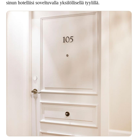
sinun hotelliisi soveltuvalla yksilöllisellä tyylillä.