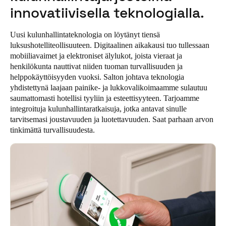
innovatiivisella teknologialla.
Portugal
Português
Uusi kulunhallintateknologia on löytänyt tiensä
luksushotelliteollisuuteen. Digitaalinen aikakausi tuo tullessaan
Italy
mobiiliavaimet ja elektroniset älylukot, joista vieraat ja
Italiano
henkilökunta nauttivat niiden tuoman turvallisuuden ja
helppokäyttöisyyden vuoksi. Salton johtava teknologia
Russia
yhdistettynä laajaan painike- ja lukkovalikoimaamme sulautuu
saumattomasti hotellisi tyyliin ja esteettisyyteen. Tarjoamme
Russian
integroituja kulunhallintaratkaisuja, jotka antavat sinulle
tarvitsemasi joustavuuden ja luotettavuuden. Saat parhaan arvon
Poland
tinkimättä turvallisuudesta.
Polski
Czech Republic
Čeština
Denmark
Danskere
English