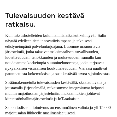
Tulevaisuuden kestävä
ratkaisu.
Kun luksushotelleiden kulunhallintaratkaisut kehittyvät, Salto
näyttää edelleen tietä innovatiivisimpana ja teknisesti
edistyneimpänä palveluntarjoajana. Luomme uraauurtavia
järjestelmiä, jotka takaavat maksimaalisen turvallisuuden,
luotettavuuden, tehokkuuden ja mukavuuden, samalla kun
noudatamme korkeimpia suunnittelunormeja, jotka tarjoavat
nykyaikaisen visuaalisen houkuttelevuuden. Vieraasi nauttivat
parannetuista kokemuksista ja saat kestävää arvoa sijoituksestasi.
Sisäänrakennetulla tulevaisuuden kestävällä, skaalautuvalla ja
joustavalla järjestelmällä, ratkaisumme integroituvat helposti
muihin majoitusalan järjestelmiin, mukaan lukien johtavat
kiinteistönhallintajärjestelmät ja IoT-ratkaisut.
Salton todistettu toimivuus on ensimmäinen valinta jo yli 15 000
majoitusalan liikkeelle maailmanlaajuisesti.