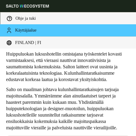
Ohje ja tuki
Käyttäjäalue
HOME
TOIMIALAT
HOSPITALITY
LUKSUSHOTELLIT
Luksushotellit
Choose your location and language settings
FINLAND | FI
Huippuluokan luksushotellin omistajana työskentelet kovasti
Europe
North America
Caribbean - Lati
Global
varmistaaksesi, että vieraasi nauttivat innovatiivisista ja
saumattomista kokemuksista. Salton laitteet ovat uusinta ja
korkealaatuisinta teknologiaa. Kulunhallintaratkaisumme
Finland
|
Finnish
edustavat korkeaa laatua ja korostavat yksityiskohtia.
Salto on maailman johtava kulunhallintaratkaisujen tarjoaja
majoitusalalla. Ymmärrämme alan ainutlaatuiset tarpeet ja
Germany
haasteet paremmin kuin kukaan muu. Yhdistämällä
Deutsch
huipputeknologian ja designer-muotoilun, huippuluokan
luksushotelleille suunnitellut ratkaisumme tarjoavat
Switzerland
ensiluokkaisia kokemuksia kaikille majoituspaikassa
majoittuville vieraille ja palveluista nauttiville vierailijoille.
Deutsch
Français
Italiano