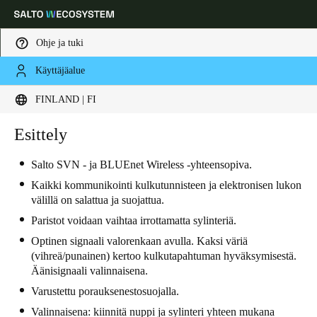
Ohje ja tuki
Käyttäjäalue
Choose your location and language settings
FINLAND | FI
Europe
North America
Caribbean - Lati
Esittely
Global
Salto SVN - ja BLUEnet Wireless -yhteensopiva.
Finland
|
Finnish
Kaikki kommunikointi kulkutunnisteen ja elektronisen lukon
välillä on salattua ja suojattua.
Paristot voidaan vaihtaa irrottamatta sylinteriä.
Germany
Optinen signaali valorenkaan avulla. Kaksi väriä
Deutsch
(vihreä/punainen) kertoo kulkutapahtuman hyväksymisestä.
Äänisignaali valinnaisena.
Switzerland
Varustettu porauksenestosuojalla.
Deutsch
Français
Italiano
Valinnaisena: kiinnitä nuppi ja sylinteri yhteen mukana