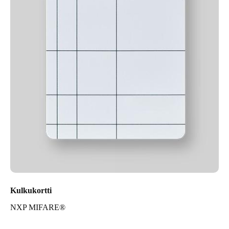
Kulkukortti
NXP MIFARE®