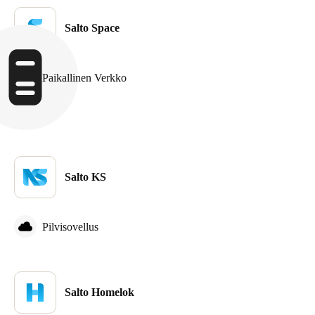
Portugal
Salto Space
Português
Italy
Paikallinen Verkko
Italiano
Russia
Russian
Poland
Salto KS
Polski
Pilvisovellus
Czech Republic
Čeština
Denmark
Salto Homelok
Danskere
English