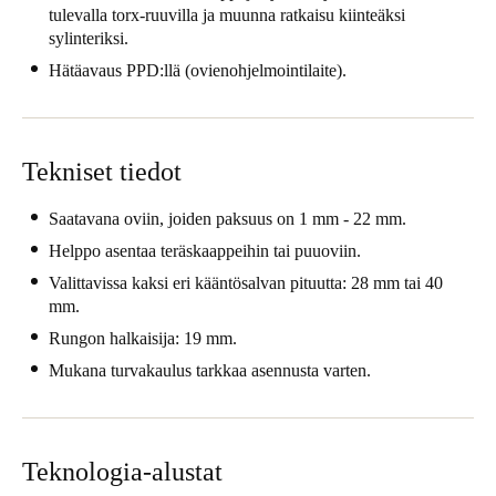
tulevalla torx-ruuvilla ja muunna ratkaisu kiinteäksi
United Kingdom
sylinteriksi.
English
Hätäavaus PPD:llä (ovienohjelmointilaite).
Ireland
English
Tekniset tiedot
France
Saatavana oviin, joiden paksuus on 1 mm - 22 mm.
Français
Helppo asentaa teräskaappeihin tai puuoviin.
Netherlands
Valittavissa kaksi eri kääntösalvan pituutta: 28 mm tai 40
Nederlands
English
mm.
Rungon halkaisija: 19 mm.
Belgium
Mukana turvakaulus tarkkaa asennusta varten.
Français
Nederlands
English
Spain
Teknologia-alustat
Español