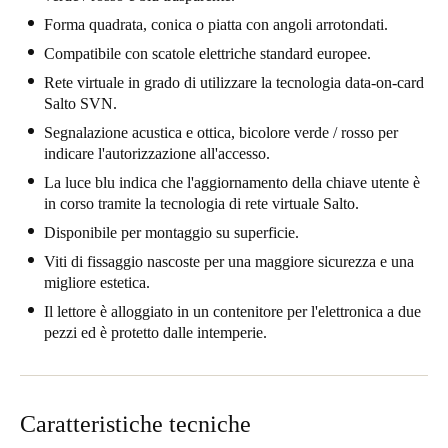
United Kingdom
Forma quadrata, conica o piatta con angoli arrotondati.
English
Compatibile con scatole elettriche standard europee.
Rete virtuale in grado di utilizzare la tecnologia data-on-card
Ireland
Salto SVN.
English
Segnalazione acustica e ottica, bicolore verde / rosso per
indicare l'autorizzazione all'accesso.
France
La luce blu indica che l'aggiornamento della chiave utente è
Français
in corso tramite la tecnologia di rete virtuale Salto.
Disponibile per montaggio su superficie.
Netherlands
Viti di fissaggio nascoste per una maggiore sicurezza e una
Nederlands
English
migliore estetica.
Il lettore è alloggiato in un contenitore per l'elettronica a due
Belgium
pezzi ed è protetto dalle intemperie.
Français
Nederlands
English
Spain
Caratteristiche tecniche
Español