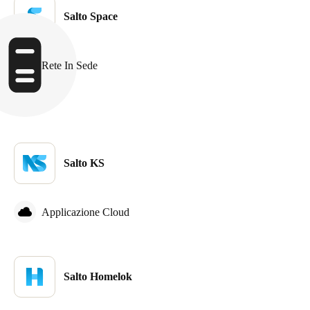
Salto Space
Sweden
Svenska
English
Rete In Sede
Norway
Norsk
English
Finland
Finnish
English
Salto KS
Salva nuova selezione come predefinita
Applicazione Cloud
Salto Homelok