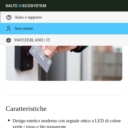
Aiuto e supporto
Area utente
Scegli la tua posizione e le impostazioni della lingua
SWITZERLAND | IT
Europe
North America
Caribbean - Lati
Global
Switzerland
|
Italiano
Germany
Deutsch
Caratteristiche
Switzerland
Deutsch
Français
Italiano
Design estetico moderno con segnale ottico a LED di colore
verde / rosso e blu trasparente.