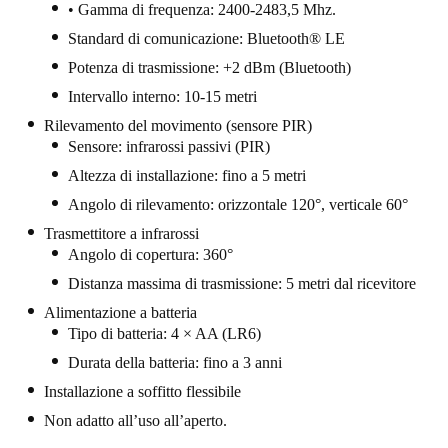
• Gamma di frequenza: 2400-2483,5 Mhz.
Portugal
Standard di comunicazione: Bluetooth® LE
Português
Potenza di trasmissione: +2 dBm (Bluetooth)
Intervallo interno: 10-15 metri
Italy
Italiano
Rilevamento del movimento (sensore PIR)
Sensore: infrarossi passivi (PIR)
Russia
Altezza di installazione: fino a 5 metri
Russian
Angolo di rilevamento: orizzontale 120°, verticale 60°
Trasmettitore a infrarossi
Poland
Angolo di copertura: 360°
Polski
Distanza massima di trasmissione: 5 metri dal ricevitore
Alimentazione a batteria
Czech Republic
Tipo di batteria: 4 × AA (LR6)
Čeština
Durata della batteria: fino a 3 anni
Installazione a soffitto flessibile
Denmark
Non adatto all’uso all’aperto.
Danskere
English