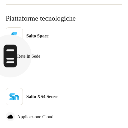
Sweden
Svenska
English
Piattaforme tecnologiche
Norway
Salto Space
Norsk
English
Finland
Rete In Sede
Finnish
English
Salva nuova selezione come predefinita
Salto XS4 Sense
Applicazione Cloud