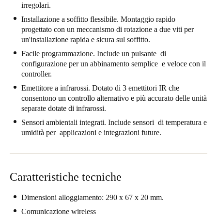
irregolari.
United Kingdom
Installazione a soffitto flessibile. Montaggio rapido
English
progettato con un meccanismo di rotazione a due viti per
un'installazione rapida e sicura sul soffitto.
Ireland
Facile programmazione. Include un pulsante di
English
configurazione per un abbinamento semplice e veloce con il
controller.
France
Emettitore a infrarossi. Dotato di 3 emettitori IR che
Français
consentono un controllo alternativo e più accurato delle unità
separate dotate di infrarossi.
Netherlands
Sensori ambientali integrati. Include sensori di temperatura e
Nederlands
umidità per applicazioni e integrazioni future.
English
Belgium
Français
Nederlands
English
Caratteristiche tecniche
Spain
Dimensioni alloggiamento: 290 x 67 x 20 mm.
Español
Comunicazione wireless