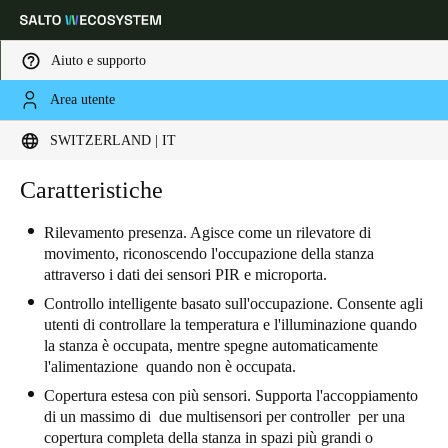
Aiuto e supporto
Area utente
Scegli la tua posizione e le impostazioni della lingua
SWITZERLAND | IT
Europe
North America
Caribbean - Lati
Caratteristiche
Global
Rilevamento presenza. Agisce come un rilevatore di
movimento, riconoscendo l'occupazione della stanza
Switzerland
|
Italiano
attraverso i dati dei sensori PIR e microporta.
Controllo intelligente basato sull'occupazione. Consente agli
Germany
utenti di controllare la temperatura e l'illuminazione quando
la stanza è occupata, mentre spegne automaticamente
Deutsch
l'alimentazione quando non è occupata.
Switzerland
Copertura estesa con più sensori. Supporta l'accoppiamento
di un massimo di due multisensori per controller per una
Deutsch
Français
Italiano
copertura completa della stanza in spazi più grandi o