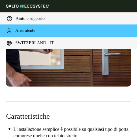
Aiuto e supporto
Area utente
Scegli la tua posizione e le impostazioni della lingua
SWITZERLAND | IT
Europe
North America
Caribbean - Lati
Global
Switzerland
|
Italiano
Germany
Deutsch
Caratteristiche
Switzerland
Deutsch
Français
Italiano
L'installazione semplice è possibile su qualsiasi tipo di porta,
comprese quelle con telaio stretto.