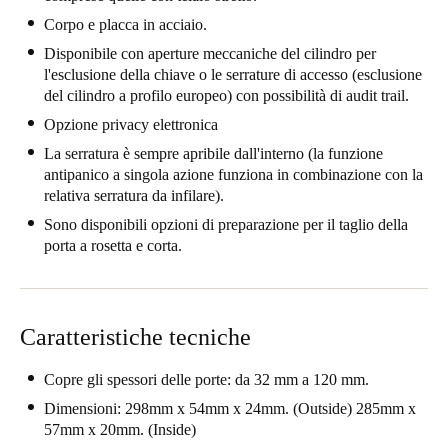
United Kingdom
Corpo e placca in acciaio.
English
Disponibile con aperture meccaniche del cilindro per
l'esclusione della chiave o le serrature di accesso (esclusione
del cilindro a profilo europeo) con possibilità di audit trail.
Ireland
English
Opzione privacy elettronica
La serratura è sempre apribile dall'interno (la funzione
France
antipanico a singola azione funziona in combinazione con la
relativa serratura da infilare).
Français
Sono disponibili opzioni di preparazione per il taglio della
porta a rosetta e corta.
Netherlands
Nederlands
English
Belgium
Caratteristiche tecniche
Français
Nederlands
English
Copre gli spessori delle porte: da 32 mm a 120 mm.
Spain
Dimensioni: 298mm x 54mm x 24mm. (Outside) 285mm x
Español
57mm x 20mm. (Inside)