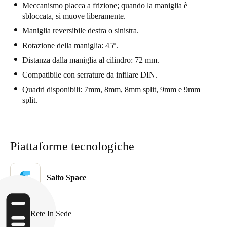
Meccanismo placca a frizione; quando la maniglia è
Portugal
sbloccata, si muove liberamente.
Português
Maniglia reversibile destra o sinistra.
Rotazione della maniglia: 45º.
Italy
Distanza dalla maniglia al cilindro: 72 mm.
Italiano
Compatibile con serrature da infilare DIN.
Russia
Quadri disponibili: 7mm, 8mm, 8mm split, 9mm e 9mm
split.
Russian
Poland
Polski
Piattaforme tecnologiche
Czech Republic
Čeština
Salto Space
Denmark
Rete In Sede
Danskere
English