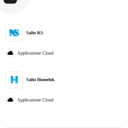
Sweden
Svenska
English
Norway
Salto KS
Norsk
English
Finland
Applicazione Cloud
Finnish
English
Salva nuova selezione come predefinita
Salto Homelok
Applicazione Cloud