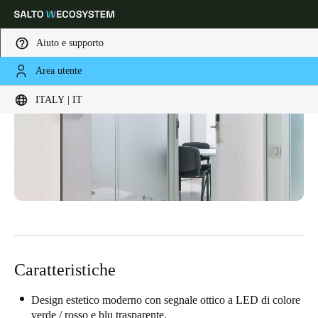
Aiuto e supporto
Area utente
Scegli la tua posizione e le impostazioni della lingua
ITALY | IT
Europe
North America
Caribbean - Lati
Global
Italy
|
Italiano
Germany
Deutsch
Caratteristiche
Switzerland
Deutsch
Français
Italiano
Design estetico moderno con segnale ottico a LED di colore
verde / rosso e blu trasparente.