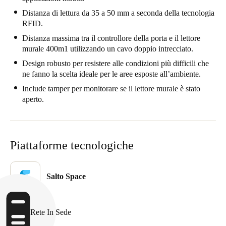
Sweden
Distanza di lettura da 35 a 50 mm a seconda della tecnologia
RFID.
Svenska
English
Distanza massima tra il controllore della porta e il lettore
murale 400m1 utilizzando un cavo doppio intrecciato.
Norway
Design robusto per resistere alle condizioni più difficili che
Norsk
English
ne fanno la scelta ideale per le aree esposte all’ambiente.
Finland
Include tamper per monitorare se il lettore murale è stato
aperto.
Finnish
English
Salva nuova selezione come predefinita
Piattaforme tecnologiche
Salto Space
Rete In Sede