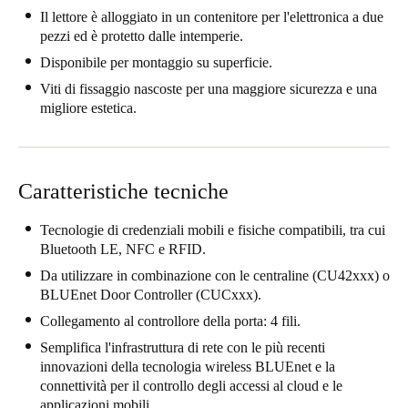
Il lettore è alloggiato in un contenitore per l'elettronica a due
Portugal
pezzi ed è protetto dalle intemperie.
Português
Disponibile per montaggio su superficie.
Viti di fissaggio nascoste per una maggiore sicurezza e una
Italy
migliore estetica.
Italiano
Russia
Russian
Caratteristiche tecniche
Poland
Tecnologie di credenziali mobili e fisiche compatibili, tra cui
Bluetooth LE, NFC e RFID.
Polski
Da utilizzare in combinazione con le centraline (CU42xxx) o
Czech Republic
BLUEnet Door Controller (CUCxxx).
Čeština
Collegamento al controllore della porta: 4 fili.
Semplifica l'infrastruttura di rete con le più recenti
Denmark
innovazioni della tecnologia wireless BLUEnet e la
connettività per il controllo degli accessi al cloud e le
Danskere
English
applicazioni mobili.