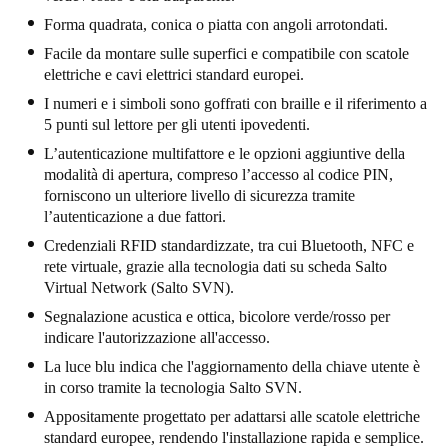
United Kingdom
Forma quadrata, conica o piatta con angoli arrotondati.
English
Facile da montare sulle superfici e compatibile con scatole
elettriche e cavi elettrici standard europei.
Ireland
I numeri e i simboli sono goffrati con braille e il riferimento a
English
5 punti sul lettore per gli utenti ipovedenti.
L’autenticazione multifattore e le opzioni aggiuntive della
France
modalità di apertura, compreso l’accesso al codice PIN,
forniscono un ulteriore livello di sicurezza tramite
Français
l’autenticazione a due fattori.
Credenziali RFID standardizzate, tra cui Bluetooth, NFC e
Netherlands
rete virtuale, grazie alla tecnologia dati su scheda Salto
Nederlands
English
Virtual Network (Salto SVN).
Segnalazione acustica e ottica, bicolore verde/rosso per
Belgium
indicare l'autorizzazione all'accesso.
Français
Nederlands
English
La luce blu indica che l'aggiornamento della chiave utente è
in corso tramite la tecnologia Salto SVN.
Spain
Appositamente progettato per adattarsi alle scatole elettriche
Español
standard europee, rendendo l'installazione rapida e semplice.