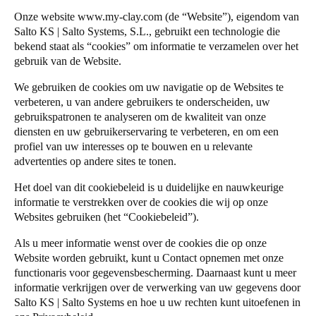
United Kingdom
Onze website
www.my-clay.com
(de “Website”), eigendom van
Salto Homelok
Salto KS | Salto Systems, S.L., gebruikt een technologie die
English
Salto Nebula
bekend staat als “cookies” om informatie te verzamelen over het
gebruik van de Website.
Salto XS4Com
Ireland
Salto XS4 Face
English
We gebruiken de cookies om uw navigatie op de Websites te
verbeteren, u van andere gebruikers te onderscheiden, uw
Salto Space
gebruikspatronen te analyseren om de kwaliteit van onze
France
diensten en uw gebruikerservaring te verbeteren, en om een
Français
profiel van uw interesses op te bouwen en u relevante
advertenties op andere sites te tonen.
Netherlands
Het doel van dit cookiebeleid is u duidelijke en nauwkeurige
Nederlands
English
informatie te verstrekken over de cookies die wij op onze
Websites gebruiken (het “Cookiebeleid”).
Belgium
Als u meer informatie wenst over de cookies die op onze
Français
Nederlands
English
Website worden gebruikt, kunt u
Contact opnemen met onze
functionaris voor gegevensbescherming
. Daarnaast kunt u meer
Spain
informatie verkrijgen over de verwerking van uw gegevens door
Español
Salto KS | Salto Systems en hoe u uw rechten kunt uitoefenen in