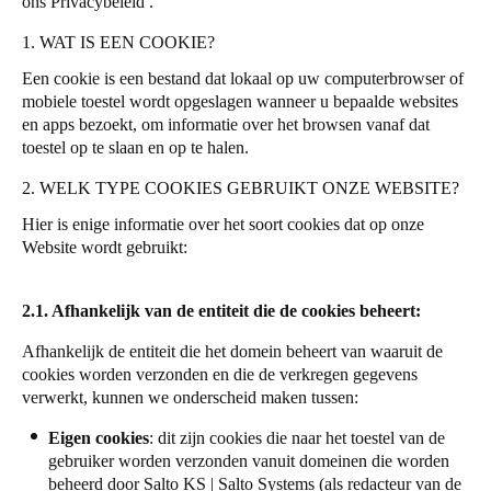
ons
Privacybeleid
.
Portugal
1. WAT IS EEN COOKIE?
Português
Een cookie is een bestand dat lokaal op uw computerbrowser of
mobiele toestel wordt opgeslagen wanneer u bepaalde websites
Italy
en apps bezoekt, om informatie over het browsen vanaf dat
Italiano
toestel op te slaan en op te halen.
2. WELK TYPE COOKIES GEBRUIKT ONZE WEBSITE?
Russia
Russian
Hier is enige informatie over het soort cookies dat op onze
Website wordt gebruikt:
Poland
Polski
2.1. Afhankelijk van de entiteit die de cookies beheert:
Afhankelijk de entiteit die het domein beheert van waaruit de
Czech Republic
cookies worden verzonden en die de verkregen gegevens
Čeština
verwerkt, kunnen we onderscheid maken tussen:
Denmark
Eigen cookies
: dit zijn cookies die naar het toestel van de
gebruiker worden verzonden vanuit domeinen die worden
Danskere
English
beheerd door Salto KS | Salto Systems (als redacteur van de