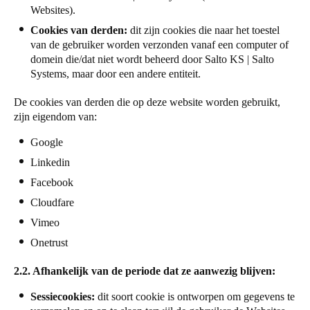
Websites).
Sweden
Cookies van derden:
dit zijn cookies die naar het toestel
Svenska
English
van de gebruiker worden verzonden vanaf een computer of
domein die/dat niet wordt beheerd door Salto KS | Salto
Norway
Systems, maar door een andere entiteit.
Norsk
English
De cookies van derden die op deze website worden gebruikt,
zijn eigendom van:
Finland
Finnish
English
Google
Linkedin
Facebook
Sla nieuwe selectie op als standaard
Cloudfare
Vimeo
Onetrust
2.2. Afhankelijk van de periode dat ze aanwezig blijven:
Sessiecookies:
dit soort cookie is ontworpen om gegevens te