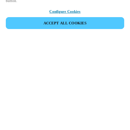
button.
Configure Cookies
ACCEPT ALL COOKIES
Partner Area
Juridische informatie
Beveiliging
Werken bij Salto
Ethische kanalen
Veranderen van regio:
NETHERLANDS
|
NL
EN
MYLOCK.
PERSONALISEER UW INTELLIGENTE DEURSLOT