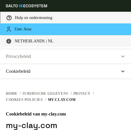
Hulp en ondersteuning
JURIDISCHE INFORMATIE
User Area
Kies uw locatie- en taalinstellingen
PRIVACY
NETHERLANDS | NL
GEBRUIKSVOORWAARDEN VOOR WEBSITES
PRIVACY
Europe
North America
Caribbean - Lati
Global
Privacybeleid
HARDWAREVOORWAARDEN
Salto KS | Salto Systems
Cookiebeleid
Netherlands
|
Nederlands
SOFTWAREVOORWAARDEN
Toegangscontrole Cloud-applicaties
saltosystems.com
ZAKELIJKE TRANSACTIES
saltoks.com
Germany
HOME
JURIDISCHE GEGEVENS
PRIVACY
COOKIES POLICIES
MY-CLAY.COM
my-clay.com
Deutsch
free2move.org
Cookiebeleid van my-clay.com
Switzerland
JustiN Mobile
my-clay.com
Deutsch
Français
Italiano
Salto KS