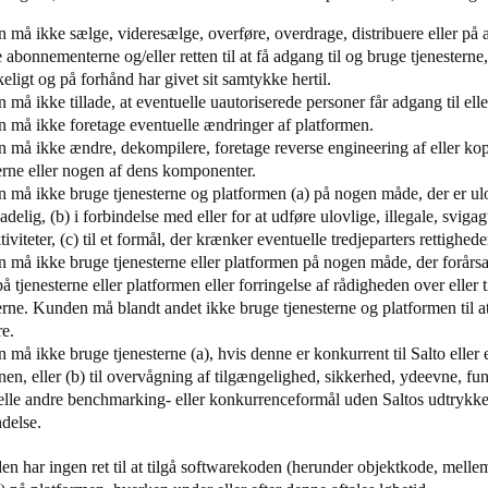
 må ikke sælge, videresælge, overføre, overdrage, distribuere eller p
 abonnementerne og/eller retten til at få adgang til og bruge tjenestern
eligt og på forhånd har givet sit samtykke hertil.
må ikke tillade, at eventuelle uautoriserede personer får adgang til elle
 må ikke foretage eventuelle ændringer af platformen.
 må ikke ændre, dekompilere, foretage reverse engineering af eller kop
erne eller nogen af dens komponenter.
må ikke bruge tjenesterne og platformen (a) på nogen måde, der er ulovl
kadelig, (b) i forbindelse med eller for at udføre ulovlige, illegale, sviga
ktiviteter, (c) til et formål, der krænker eventuelle tredjeparters rettighede
må ikke bruge tjenesterne eller platformen på nogen måde, der forårsa
å tjenesterne eller platformen eller forringelse af rådigheden over eller
erne. Kunden må blandt andet ikke bruge tjenesterne og platformen til a
e.
må ikke bruge tjenesterne (a), hvis denne er konkurrent til Salto eller e
en, eller (b) til overvågning af tilgængelighed, sikkerhed, ydeevne, funk
lle andre benchmarking- eller konkurrenceformål uden Saltos udtrykkeli
delse.
en har ingen ret til at tilgå softwarekoden (herunder objektkode, mell