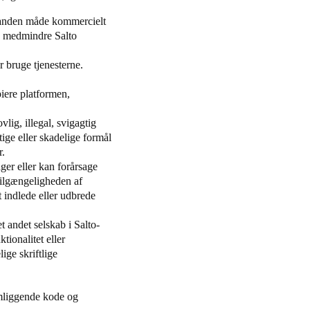
å anden måde kommercielt
e, medmindre Salto
r bruge tjenesterne.
iere platformen,
ig, illegal, svigagtig
gtige eller skadelige formål
r.
ger eller kan forårsage
 tilgængeligheden af
t indlede eller udbrede
t andet selskab i Salto-
tionalitet eller
ge skriftlige
emliggende kode og