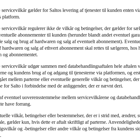
 servicevilkår gælder for Saltos levering af tjenester til kunden enten vi
Spain
s platform.
Español
 servicevilkår regulerer ikke de vilkår og betingelser, der gælder for s
eventuelle abonnementer til kunden (herunder blandt andet eventuel gara
Russia
e salg og brug af hardwaren og salg af eventuelt abonnement). Eventue
Russian
f hardwaren og salg af ethvert abonnement skal rettes til sælgeren, ho
n og abonnementet.
Denmark
e servicevilkår udgør sammen med databehandlingsaftalen hele aftalen v
Danskere
English
erne og kundens brug af og adgang til tjenesterne via platformen, og erst
gået mellem parterne eller eventuelle generelle vilkår og betingelser, der
Finland
e for Salto i forbindelse med de anliggender, der er nævnt deri.
Finnish
English
e af eventuel uoverensstemmelse mellem servicevilkårene og databehandli
te have forrang.
uelle vilkår, betingelser eller bestemmelser, der er i strid med, ændrer, s
le, gælder kun, hvis dette er aftalt skriftligt af parterne. Anvendelighed
gsvilkår og -betingelser eller andre vilkår og betingelser fra kundens si
.