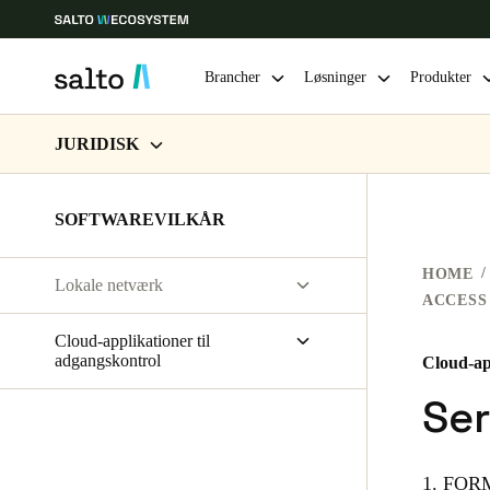
Brancher
Løsninger
Produkter
JURIDISK
Vælg dine indstillinger for placering og sprog
VILKÅR FOR BRUG AF WEBSTEDER
SOFTWAREVILKÅR
Europe
North America
Caribbean -
Global
DATABESKYTTELSE
HOME
Lokale netværk
HARDWAREVILKÅR
Denmark
|
Danskere
Salto Space | Softwarelicensaftale
SOFTWAREVILKÅR
Cloud-applikationer til
Salto XS4 Face | Servicevilkår
adgangskontrol
Cloud-ap
Germany
VIRKSOMHEDSTRANSAKTIONER
Ser
Deutsch
Servicevilkår
Databehandlingsaftale
Ireland
Liste over underdatabehandlere
1. FO
English