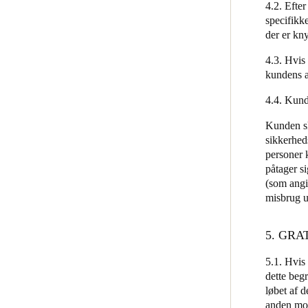
4.2. Efte
specifikk
der er kny
4.3. Hvis
kundens 
4.4. Kund
Kunden sk
sikkerhed
personer 
påtager s
(som angiv
misbrug u
5. GRA
5.1. Hvis 
dette begr
løbet af 
anden mod