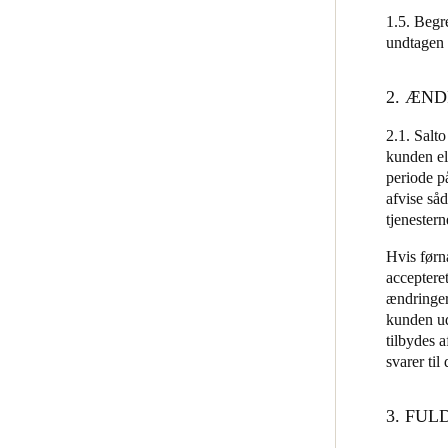
1.5. Begre
undtagen 
2. ÆN
2.1. Salto
kunden el
periode på
afvise så
tjenester
Hvis førn
acceptere
ændringer 
kunden udt
tilbydes a
svarer ti
3. FU