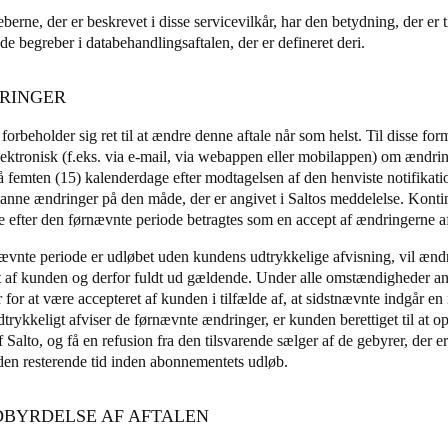
berne, der er beskrevet i disse servicevilkår, har den betydning, der er t
de begreber i databehandlingsaftalen, der er defineret deri.
DRINGER
 forbeholder sig ret til at ændre denne aftale når som helst. Til disse for
ektronisk (f.eks. via e-mail, via webappen eller mobilappen) om ændr
 femten (15) kalenderdage efter modtagelsen af den henviste notifikation
danne ændringer på den måde, der er angivet i Saltos meddelelse. Kontin
ne efter den førnævnte periode betragtes som en accept af ændringerne af
ævnte periode er udløbet uden kundens udtrykkelige afvisning, vil ændr
t af kunden og derfor fuldt ud gældende. Under alle omstændigheder 
for at være accepteret af kunden i tilfælde af, at sidstnævnte indgår en
rykkeligt afviser de førnævnte ændringer, er kunden berettiget til at ops
f Salto, og få en refusion fra den tilsvarende sælger af de gebyrer, der er
l den resterende tid inden abonnementets udløb.
LDBYRDELSE AF AFTALEN