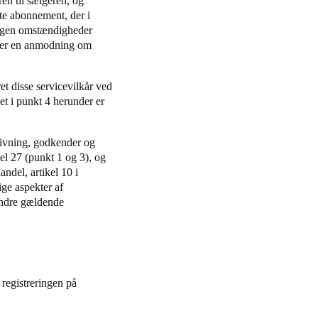
en til sælgeren, og
te abonnement, der i
 ingen omstændigheder
viser en anmodning om
et disse servicevilkår ved
vet i punkt 4 herunder er
givning, godkender og
el 27 (punkt 1 og 3), og
ndel, artikel 10 i
ge aspekter af
andre gældende
 registreringen på