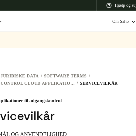
Hjælp og su
Om Salto
 Latin America
Africa, Middle East, and India
Asia Pacific
JURIDISKE DATA
SOFTWARE TERMS
ACCESS CONTROL CLOUD APPLIKATIONER
SERVICEVILKÅR
plikationer til adgangskontrol
Switzerland
vicevilkår
Deutsch
Français
Italiano
France
RMÅL OG ANVENDELIGHED
Français