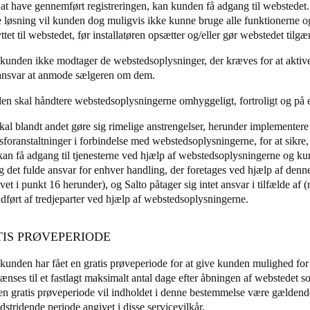
r at have gennemført registreringen, kan kunden få adgang til webstedet
e løsning vil kunden dog muligvis ikke kunne bruge alle funktionerne o
ttet til webstedet, før installatøren opsætter og/eller gør webstedet tilgæ
 kunden ikke modtager de webstedsoplysninger, der kræves for at aktive
ansvar at anmode sælgeren om dem.
en skal håndtere webstedsoplysningerne omhyggeligt, fortroligt og på e
al blandt andet gøre sig rimelige anstrengelser, herunder implementere
sforanstaltninger i forbindelse med webstedsoplysningerne, for at sikre,
kan få adgang til tjenesterne ved hjælp af webstedsoplysningerne og 
ig det fulde ansvar for enhver handling, der foretages ved hjælp af den
et i punkt 16 herunder), og Salto påtager sig intet ansvar i tilfælde af (m
dført af tredjeparter ved hjælp af webstedsoplysningerne.
TIS PRØVEPERIODE
kunden har fået en gratis prøveperiode for at give kunden mulighed for a
ænses til et fastlagt maksimalt antal dage efter åbningen af webstedet s
den gratis prøveperiode vil indholdet i denne bestemmelse være gældende
stridende periode angivet i disse servicevilkår.