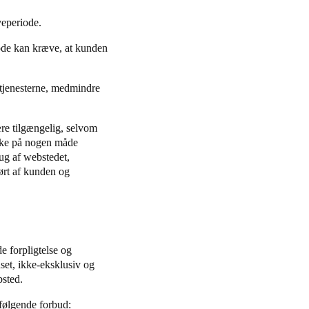
øveperiode.
riode kan kræve, at kunden
l tjenesterne, medmindre
re tilgængelig, selvom
 ikke på nogen måde
rug af webstedet,
ørt af kunden og
e forpligtelse og
set, ikke-eksklusiv og
bsted.
 følgende forbud: