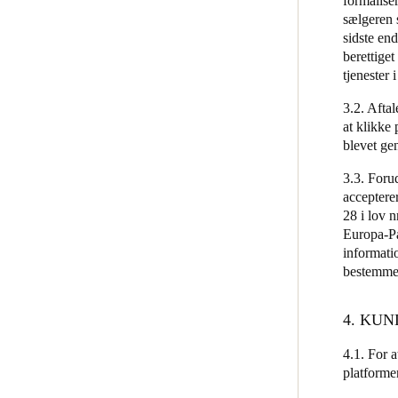
formalise
sælgeren 
sidste en
berettige
tjenester
3.2. Aftal
at klikke 
blevet ge
3.3. Foru
acceptere
28 i lov n
Europa-Pa
informati
bestemme
4. KU
4.1. For 
platform