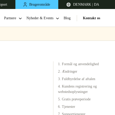
pport
Brugerområde
DENMARK | DA
Partnere
Nyheder & Events
Blog
Kontakt os
1. Formål og anvendelighed
2. Ændringer
3. Fuldbyrdelse af aftalen
4. Kundens registrering og
United Kingdom
webstedsoplysninger
English
5. Gratis prøveperiode
Netherlands
6. Tjenester
Nederlands
English
7. Supporttjenester