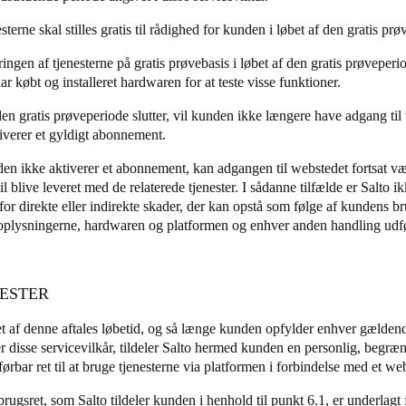
sterne skal stilles gratis til rådighed for kunden i løbet af den gratis pr
ringen af tjenesterne på gratis prøvebasis i løbet af den gratis prøvepe
har købt og installeret hardwaren for at teste visse funktioner.
den gratis prøveperiode slutter, vil kunden ikke længere have adgang ti
iverer et gyldigt abonnement.
en ikke aktiverer et abonnement, kan adgangen til webstedet fortsat væ
il blive leveret med de relaterede tjenester. I sådanne tilfælde er Salto
for direkte eller indirekte skader, der kan opstå som følge af kundens b
plysningerne, hardwaren og platformen og enhver anden handling udf
.
NESTER
bet af denne aftales løbetid, og så længe kunden opfylder enhver gældend
r disse servicevilkår, tildeler Salto hermed kunden en personlig, begræn
ørbar ret til at bruge tjenesterne via platformen i forbindelse med et we
rugsret, som Salto tildeler kunden i henhold til punkt 6.1, er underlagt