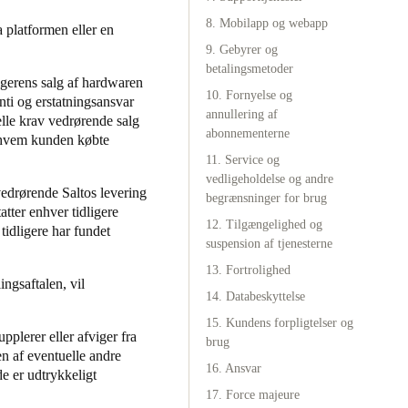
8. Mobilapp og webapp
a platformen eller en
Portugal
9. Gebyrer og
Português
betalingsmetoder
ælgerens salg af hardwaren
10. Fornyelse og
nti og erstatningsansvar
Poland
annullering af
lle krav vedrørende salg
Polski
abonnementerne
s hvem kunden købte
11. Service og
Sweden
vedligeholdelse og andre
edrørende Saltos levering
Svenska
English
begrænsninger for brug
atter enhver tidligere
12. Tilgængelighed og
 tidligere har fundet
suspension af tjenesterne
13. Fortrolighed
ngsaftalen, vil
14. Databeskyttelse
15. Kundens forpligtelser og
upplerer eller afviger fra
brug
en af eventuelle andre
16. Ansvar
de er udtrykkeligt
17. Force majeure