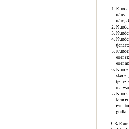
Kunden
udnytte
udtrykk
Kunden 
Kunden
Kunden
tjenest
Kunden 
eller s
eller a
Kunden 
skade p
tjenest
malwar
Kunden 
koncern
eventue
godken
6.3. Kund