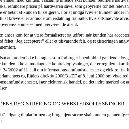
re aftalen med kunden. I sådanne tilfælde skal kunden returnere hardwar
skal refundere prisen på hardwaren såvel som gebyrerne for det relevan
de er betalt af kunden til sælgeren. For at undgå tvivl er kunden under
t til at kræve eller anmode om erstatning fra Salto, hvis sidstnævnte af
 i overensstemmelse med nærværende afsnit.
en anses kun for at være formaliseret og udført, når kunden har accepter
på feltet “Jeg accepterer” eller et tilsvarende felt, og registreringen angi
nnemført.
dsat at kunden ikke betragtes som forbruger i henhold til gældende lov
r kunden ikke at modtage de kontraktoplysninger, der er reguleret i artik
r. 34/2002 af 11. juli om informationssamfundstjenester og elektronisk ha
rlamentets og Rådets direktiv 2000/31/EF af 8. juni 2000 om visse retli
onssamfundstjenester, især elektronisk handel, på det indre marked og 
lser.
NDENS REGISTRERING OG WEBSTEDSOPLYSNINGER
at få adgang til platformen og bruge tjenesterne skal kunden gennemføre
en.