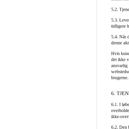
5.2. Tjene
5.3. Leve
tidligere 
5.4. Når 
denne akt
Hvis kund
det ikke v
ansvarlig 
webstedso
brugerne
6. TJE
6.1. I lø
overholde
ikke-overf
6.2. Den b