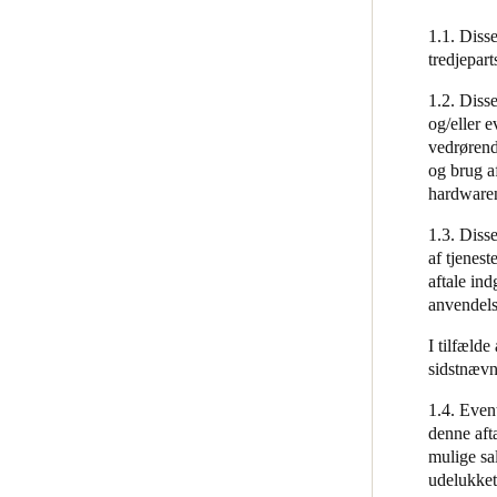
Tekniske og organisatoriske
1.1. Disse
foranstaltninger
Belgium
tredjepart
Français
Nederlands
English
Slutbrugerlicensaftale
1.2. Disse
og/eller 
Italy
vedrørend
Italiano
og brug a
hardware
Czech Republic
1.3. Diss
Čeština
af tjenest
aftale ind
Norway
anvendels
Norsk
English
I tilfæld
sidstnævn
Gem nyt valg som standard
1.4. Event
denne afta
mulige sal
udelukket