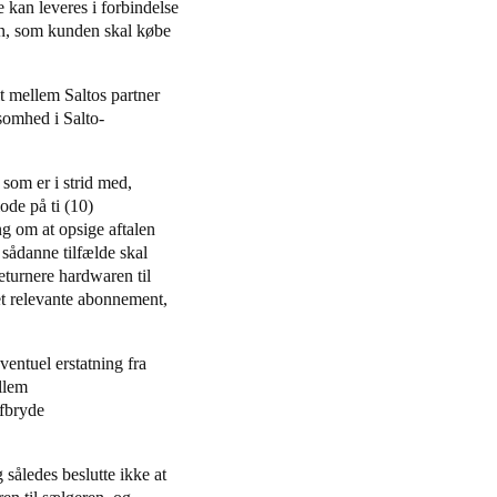
e kan leveres i forbindelse
ren, som kunden skal købe
lt mellem Saltos partner
somhed i Salto-
som er i strid med,
ode på ti (10)
ng om at opsige aftalen
 sådanne tilfælde skal
eturnere hardwaren til
et relevante abonnement,
entuel erstatning fra
ellem
afbryde
 således beslutte ikke at