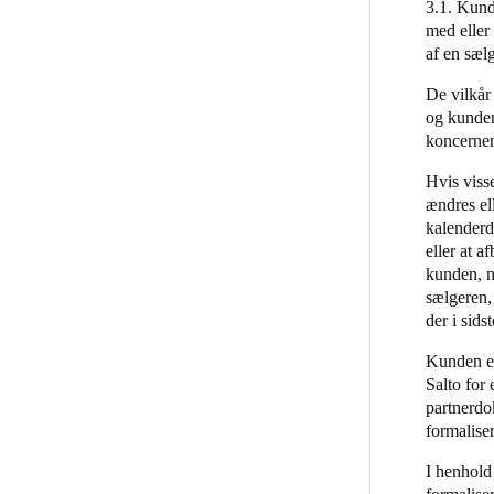
3.1. Kunde
med eller
af en sæl
De vilkår
og kunden
koncernen
Hvis viss
ændres ell
kalenderda
eller at a
kunden, n
sælgeren,
der i sids
Kunden er
Salto for 
partnerdo
formaliser
I henhold 