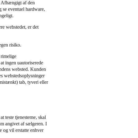
. Afhængigt af den
g se eventuel hardware,
ngeligt.
re webstedet, er det
gen risiko.
 rimelige
 at ingen uautoriserede
kundens websted. Kunden
nes webstedsoplysninger
istænkt) tab, tyveri eller
t teste tjenesterne, skal
om angivet af sælgeren. I
 og vil erstatte enhver