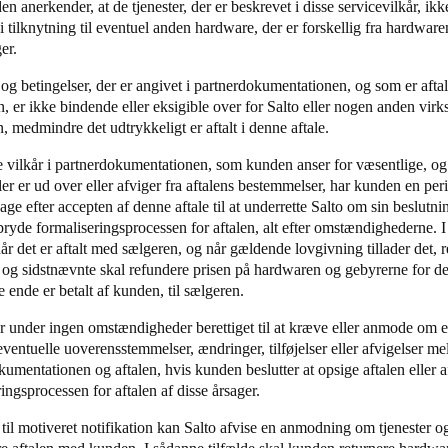
n anerkender, at de tjenester, der er beskrevet i disse servicevilkår, ikk
 i tilknytning til eventuel anden hardware, der er forskellig fra hardwa
ger.
 og betingelser, der er angivet i partnerdokumentationen, og som er afta
, er ikke bindende eller eksigible over for Salto eller nogen anden virk
, medmindre det udtrykkeligt er aftalt i denne aftale.
e vilkår i partnerdokumentationen, som kunden anser for væsentlige, og 
er er ud over eller afviger fra aftalens bestemmelser, har kunden en peri
ge efter accepten af denne aftale til at underrette Salto om sin beslutni
fbryde formaliseringsprocessen for aftalen, alt efter omstændighederne. I
år det er aftalt med sælgeren, og når gældende lovgivning tillader det, r
 og sidstnævnte skal refundere prisen på hardwaren og gebyrerne for d
te ende er betalt af kunden, til sælgeren.
 under ingen omstændigheder berettiget til at kræve eller anmode om ev
eventuelle uoverensstemmelser, ændringer, tilføjelser eller afvigelser m
kumentationen og aftalen, hvis kunden beslutter at opsige aftalen eller 
ingsprocessen for aftalen af disse årsager.
til motiveret notifikation kan Salto afvise en anmodning om tjenester og