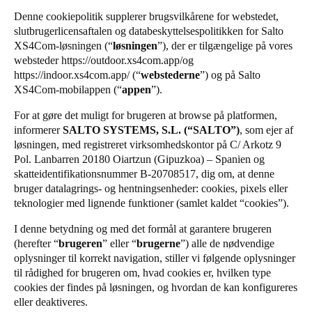
United Kingdom
Denne cookiepolitik supplerer brugsvilkårene for webstedet,
Salto Homelok
slutbrugerlicensaftalen og databeskyttelsespolitikken for Salto
English
Salto Nebula
XS4Com-løsningen (“
løsningen
”), der er tilgængelige på vores
websteder
https://outdoor.xs4com.app/
og
Salto XS4Com
Ireland
https://indoor.xs4com.app/
(“
webstederne
”) og på Salto
Salto XS4 Face
English
XS4Com-mobilappen (“
appen
”).
Salto Space
For at gøre det muligt for brugeren at browse på platformen,
France
informerer
SALTO SYSTEMS, S.L. (“SALTO”)
, som ejer af
Français
løsningen, med registreret virksomhedskontor på C/ Arkotz 9
Pol. Lanbarren 20180 Oiartzun (Gipuzkoa) – Spanien og
Netherlands
skatteidentifikationsnummer B-20708517, dig om, at denne
bruger datalagrings- og hentningsenheder: cookies, pixels eller
Nederlands
English
teknologier med lignende funktioner (samlet kaldet “cookies”).
Belgium
I denne betydning og med det formål at garantere brugeren
Français
Nederlands
English
(herefter “
brugeren
” eller “
brugerne
”) alle de nødvendige
oplysninger til korrekt navigation, stiller vi følgende oplysninger
til rådighed for brugeren om, hvad cookies er, hvilken type
Spain
cookies der findes på løsningen, og hvordan de kan konfigureres
Español
eller deaktiveres.