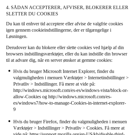
4. SÅDAN ACCEPTERER, AFVISER, BLOKERER ELLER
SLETTER DU COOKIES
Du kan til enhver tid acceptere eller afvise de valgfrie cookies
igen gennem cookieindstillingerne, der er tilgængelige i
Løsningen.
Derudover kan du blokere eller slette cookies ved hjælp af din
browsers indstillingsværktøjer, eller du kan indstille din browser
til at advare dig, når en server ønsker at gemme cookies:
Hvis du bruger Microsoft Internet Explorer, finder du
valgmuligheden i menuen Værktøjer > Internetindstillinger >
Privatliv > Indstillinger. Få mere at vide på:
http://windows.microsoft.com/es-es/windows-vista/block-or-
allow-Cookies
og
http://windows.microsoft.com/es-
es/windows7/how-to-manage-Cookies-in-internet-explorer-
9
Hvis du bruger Firefox, finder du valgmuligheden i menuen
Værktøjer > Indstillinger > Privatliv > Cookies. Få mere at
vide på:
https://support.mozilla.org/en-US/kb/disable-third-