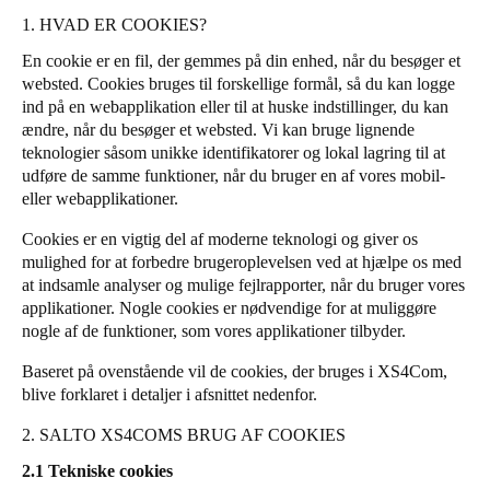
1. HVAD ER COOKIES?
Portugal
Português
En cookie er en fil, der gemmes på din enhed, når du besøger et
websted. Cookies bruges til forskellige formål, så du kan logge
ind på en webapplikation eller til at huske indstillinger, du kan
Italy
ændre, når du besøger et websted. Vi kan bruge lignende
Italiano
teknologier såsom unikke identifikatorer og lokal lagring til at
udføre de samme funktioner, når du bruger en af vores mobil-
Russia
eller webapplikationer.
Russian
Cookies er en vigtig del af moderne teknologi og giver os
mulighed for at forbedre brugeroplevelsen ved at hjælpe os med
Poland
at indsamle analyser og mulige fejlrapporter, når du bruger vores
Polski
applikationer. Nogle cookies er nødvendige for at muliggøre
nogle af de funktioner, som vores applikationer tilbyder.
Czech Republic
Baseret på ovenstående vil de cookies, der bruges i XS4Com,
Čeština
blive forklaret i detaljer i afsnittet nedenfor.
2. SALTO XS4COMS BRUG AF COOKIES
Denmark
Danskere
English
2.1 Tekniske cookies