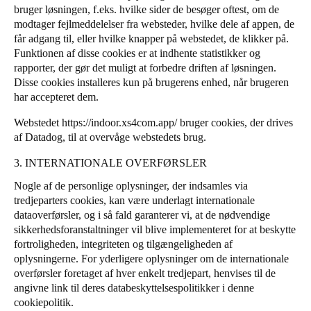
bruger løsningen, f.eks. hvilke sider de besøger oftest, om de
modtager fejlmeddelelser fra websteder, hvilke dele af appen, de
får adgang til, eller hvilke knapper på webstedet, de klikker på.
Funktionen af disse cookies er at indhente statistikker og
rapporter, der gør det muligt at forbedre driften af løsningen.
Disse cookies installeres kun på brugerens enhed, når brugeren
har accepteret dem.
Webstedet
https://indoor.xs4com.app/
bruger cookies, der drives
af
Datadog
, til at overvåge webstedets brug.
3. INTERNATIONALE OVERFØRSLER
Nogle af de personlige oplysninger, der indsamles via
tredjeparters cookies, kan være underlagt internationale
dataoverførsler, og i så fald garanterer vi, at de nødvendige
sikkerhedsforanstaltninger vil blive implementeret for at beskytte
fortroligheden, integriteten og tilgængeligheden af
oplysningerne. For yderligere oplysninger om de internationale
overførsler foretaget af hver enkelt tredjepart, henvises til de
angivne link til deres databeskyttelsespolitikker i denne
cookiepolitik.