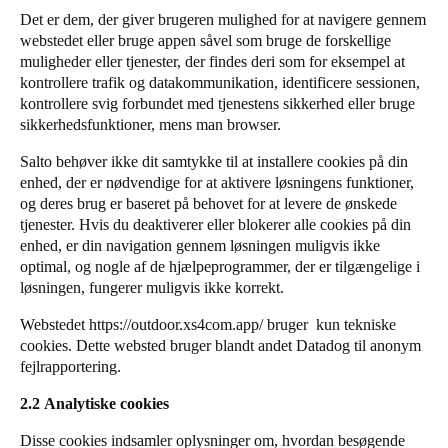
Det er dem, der giver brugeren mulighed for at navigere gennem
Sweden
webstedet eller bruge appen såvel som bruge de forskellige
Svenska
English
muligheder eller tjenester, der findes deri som for eksempel at
kontrollere trafik og datakommunikation, identificere sessionen,
Norway
kontrollere svig forbundet med tjenestens sikkerhed eller bruge
sikkerhedsfunktioner, mens man browser.
Norsk
English
Salto behøver ikke dit samtykke til at installere cookies på din
Finland
enhed, der er nødvendige for at aktivere løsningens funktioner,
Finnish
English
og deres brug er baseret på behovet for at levere de ønskede
tjenester. Hvis du deaktiverer eller blokerer alle cookies på din
enhed, er din navigation gennem løsningen muligvis ikke
optimal, og nogle af de hjælpeprogrammer, der er tilgængelige i
Gem nyt valg som standard
løsningen, fungerer muligvis ikke korrekt.
Webstedet
https://outdoor.xs4com.app/
bruger kun tekniske
cookies. Dette websted bruger blandt andet Datadog til anonym
fejlrapportering.
2.2 Analytiske cookies
Disse cookies indsamler oplysninger om, hvordan besøgende