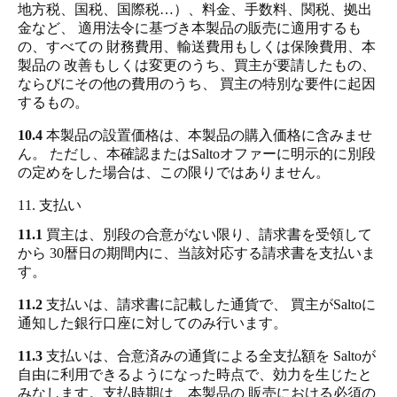
地方税、国税、国際税…）、料金、手数料、関税、拠出
金など、 適用法令に基づき本製品の販売に適用するも
の、すべての 財務費用、輸送費用もしくは保険費用、本
製品の 改善もしくは変更のうち、買主が要請したもの、
ならびにその他の費用のうち、 買主の特別な要件に起因
するもの。
10.4
本製品の設置価格は、本製品の購入価格に含みませ
ん。 ただし、本確認またはSaltoオファーに明示的に別段
の定めをした場合は、この限りではありません。
11. 支払い
11.1
買主は、別段の合意がない限り、請求書を受領して
から 30暦日の期間内に、当該対応する請求書を支払いま
す。
11.2
支払いは、請求書に記載した通貨で、 買主がSaltoに
通知した銀行口座に対してのみ行います。
11.3
支払いは、合意済みの通貨による全支払額を Saltoが
自由に利用できるようになった時点で、効力を生じたと
みなします。支払時期は、本製品の 販売における必須の