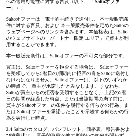
への適用可能性に対する言及（以下、 「
Saltoオファ
ー
」）。
Saltoオファーは、電子的手続きで送付し、 本一般販売条
件に対する言及、および 本一般販売条件を定めたSaltoの
ウェブページへのリンクを含みます。本価格表は、Salto
のウェブサイトの「パートナー限定 エリア」で買主が利
用することができます。
本一般販売条件は、Saltoオファーの不可欠な部分です。
買主は、Saltoオファーを拒否する場合は、 Saltoオファー
を受領してから5暦日の期間内に拒否の旨をSaltoに送付し
なければなりません。Saltoオファーは、以下のいずれか
の時点で、 買主が承諾したとみなします。すなわち、
Saltoが買主からの拒否を受領することなく、 上記の5暦
日の期間が経過した時点、または当該期間の満了前に、
買主が Saltoオファーの条件を履行する何らかの行為、ま
たは Saltoオファーを承諾したことを示唆する何らかの行
為を実行した時点。
3.4
Saltoのカタログ、パンフレット、価格表、報告書およ
び推薦状は、 電子的形態か他の形態かの如何を問わず、