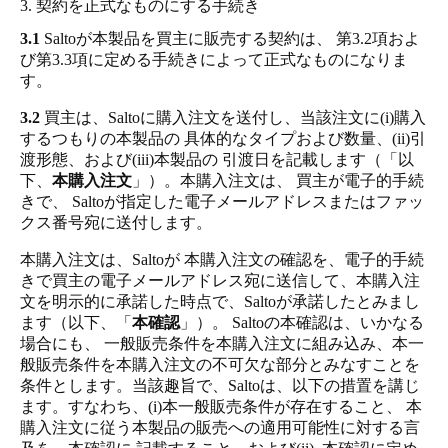
3. 契約を正式なものにする手続き
3.1
Saltoが本製品を買主に販売する契約は、 第3.2項およ
び第3.3項に定める手続きによって正式なものになりま
す。
3.2
買主は、Saltoに購入注文を送付し、当該注文に(i)購入
するつもりの本製品の 具体的なタイプおよび数量、(ii)引
渡形態、および(iii)本製品の 引渡日を記載します（「以
下、
本購入注文
」）。本購入注文は、 買主が電子的手続
きで、 Saltoが指定した電子メールアドレスまたはファッ
クス番号宛に送付します。
本購入注文は、Saltoが 本購入注文の確認を、電子的手続
きで買主の電子メールアドレス宛に送信して、本購入注
文を明示的に承諾した時点で、Saltoが承諾したとみまし
ます（以下、「
本確認
」）。 Saltoの本確認は、いかなる
場合にも、 一般販売条件を本購入注文に組み込み、本一
般販売条件を本購入注文の不可欠な部分とみなすことを
条件とします。当該趣旨で、Saltoは、以下の措置を講じ
ます。すなわち、(i)本一般販売条件が存在すること、 本
購入注文に従う本製品の販売への適用可能性に対する言