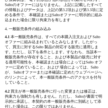
Saltoのオファーにはなりません。 上記に記載したすべて
の情報およびデータは、上記の第3.2項および第3.3項に定
める条件で、 本確認またはSaltoオファーに明示的に組み
込まれた場合に限り拘束力を有します
4. 一般販売条件の組み込み
4.1
本一般販売条件は、すべての本購入注文および Salto
オファーに組み込まれているとみなします。したがっ
て、買主に対するSalto 製品の対応する販売に適用しま
す。ただし、以下を条件とします。すなわち、当該本一
般販売条件が存在すること、および本製品の販売に対す
る適用可能性を、本確認または場合によってはSalto オフ
ァーに定めていること。および 場合によっては、Salto
が、 Saltoオファーまたは本確認に定めたウェブページへ
のリンクによって、本一般販売条件へのアクセスを付与
していること。
4.2
買主が本一般販売条件に行った変更または修正は、
拘束力も強制力も有しません。ただし、 Saltoが書面で明
示的に承諾し、本契約の本一般販売条件に別紙として添
付した場合は、この限りではありません。