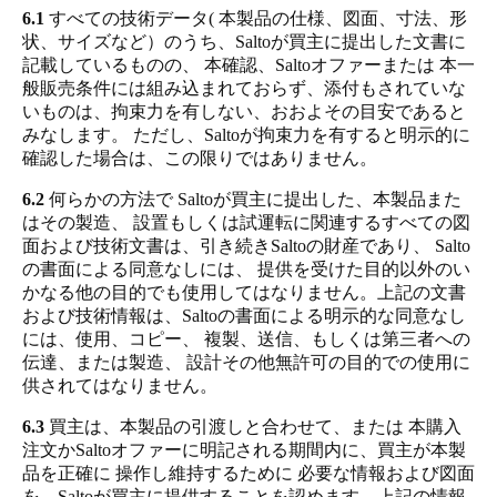
6.1
すべての技術データ( 本製品の仕様、図面、寸法、形
状、サイズなど）のうち、Saltoが買主に提出した文書に
記載しているものの、 本確認、Saltoオファーまたは 本一
般販売条件には組み込まれておらず、添付もされていな
いものは、拘束力を有しない、おおよその目安であると
みなします。 ただし、Saltoが拘束力を有すると明示的に
確認した場合は、この限りではありません。
6.2
何らかの方法で Saltoが買主に提出した、本製品また
はその製造、 設置もしくは試運転に関連するすべての図
面および技術文書は、引き続きSaltoの財産であり、 Salto
の書面による同意なしには、 提供を受けた目的以外のい
かなる他の目的でも使用してはなりません。上記の文書
および技術情報は、Saltoの書面による明示的な同意なし
には、使用、コピー、 複製、送信、もしくは第三者への
伝達、または製造、 設計その他無許可の目的での使用に
供されてはなりません。
6.3
買主は、本製品の引渡しと合わせて、または 本購入
注文かSaltoオファーに明記される期間内に、買主が本製
品を正確に 操作し維持するために 必要な情報および図面
を、Saltoが買主に提供することを認めます。上記の情報