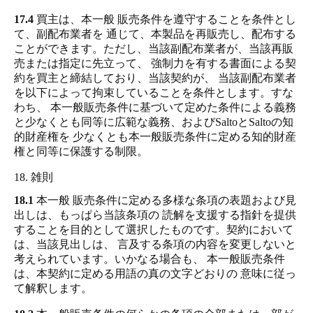
17.4
買主は、本一般 販売条件を遵守することを条件とし
て、副配布業者を 通じて、本製品を再販売し、配布する
ことができます。ただし、当該副配布業者が、当該再販
売または指定に先立って、 強制力を有する書面による契
約を買主と締結しており、当該契約が、 当該副配布業者
を以下によって拘束していることを条件とします。すな
わち、 本一般販売条件に基づいて定めた条件による義務
と少なくとも同等に広範な義務、およびSaltoとSaltoの知
的財産権を 少なくとも本一般販売条件に定める知的財産
権と同等に保護する制限。
18. 雑則
18.1
本一般 販売条件に定める多様な条項の表題および見
出しは、もっぱら当該条項の 読解を支援する指針を提供
することを目的として選択したものです。契約において
は、当該見出しは、 言及する条項の内容を変更しないと
考えられています。いかなる場合も、 本一般販売条件
は、本契約に定める用語の真の文字どおりの 意味に従っ
て解釈します。