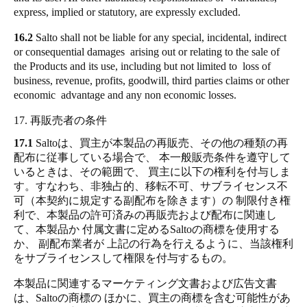
express, implied or statutory, are expressly excluded.
16.2
Salto shall not be liable for any special, incidental, indirect
or consequential damages arising out or relating to the sale of
the Products and its use, including but not limited to loss of
business, revenue, profits, goodwill, third parties claims or other
economic advantage and any non economic losses.
17. 再販売者の条件
17.1
Saltoは、買主が本製品の再販売、その他の種類の再
配布に従事している場合で、 本一般販売条件を遵守して
いるときは、その範囲で、 買主に以下の権利を付与しま
す。すなわち、非独占的、移転不可、サブライセンス不
可（本契約に規定する副配布を除きます）の 制限付き権
利で、本製品の許可済みの再販売および配布に関連し
て、本製品か 付属文書に定めるSaltoの商標を使用する
か、 副配布業者が 上記の行為を行えるように、当該権利
をサブライセンスして権限を付与するもの。
本製品に関連するマーケティング文書および広告文書
は、Saltoの商標の ほかに、買主の商標を含む可能性があ