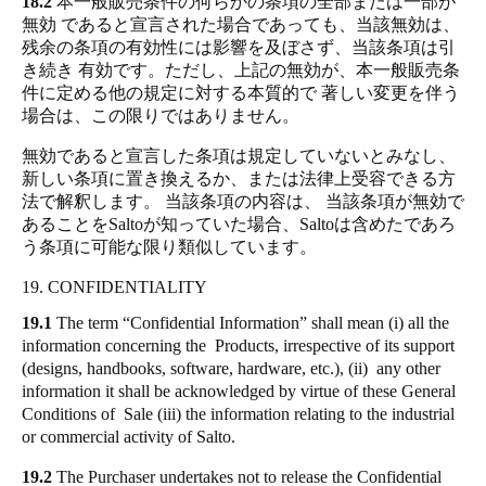
18.2
本一般販売条件の何らかの条項の全部または一部が
無効 であると宣言された場合であっても、当該無効は、
残余の条項の有効性には影響を及ぼさず、当該条項は引
き続き 有効です。ただし、上記の無効が、本一般販売条
件に定める他の規定に対する本質的で 著しい変更を伴う
場合は、この限りではありません。
無効であると宣言した条項は規定していないとみなし、
新しい条項に置き換えるか、または法律上受容できる方
法で解釈します。 当該条項の内容は、 当該条項が無効で
あることをSaltoが知っていた場合、Saltoは含めたであろ
う条項に可能な限り類似しています。
19. CONFIDENTIALITY
19.1
The term “Confidential Information” shall mean (i) all the
information concerning the Products, irrespective of its support
(designs, handbooks, software, hardware, etc.), (ii) any other
information it shall be acknowledged by virtue of these General
Conditions of Sale (iii) the information relating to the industrial
or commercial activity of Salto.
19.2
The Purchaser undertakes not to release the Confidential