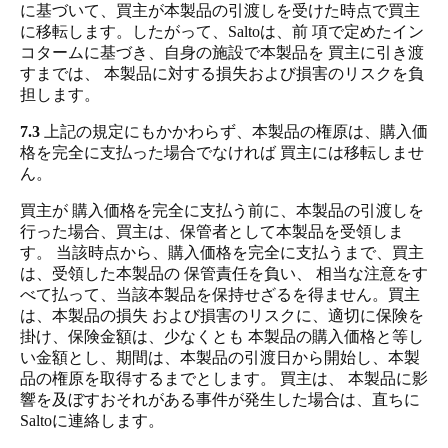
に基づいて、買主が本製品の引渡しを受けた時点で買主
に移転します。したがって、Saltoは、前 項で定めたイン
コタームに基づき、自身の施設で本製品を 買主に引き渡
すまでは、 本製品に対する損失および損害のリスクを負
担します。
7.3
上記の規定にもかかわらず、本製品の権原は、購入価
格を完全に支払った場合でなければ 買主には移転しませ
ん。
買主が 購入価格を完全に支払う前に、本製品の引渡しを
行った場合、買主は、保管者として本製品を受領しま
す。 当該時点から、購入価格を完全に支払うまで、買主
は、受領した本製品の 保管責任を負い、 相当な注意をす
べて払って、当該本製品を保持せざるを得ません。買主
は、本製品の損失 および損害のリスクに、適切に保険を
掛け、保険金額は、少なくとも 本製品の購入価格と等し
い金額とし、期間は、本製品の引渡日から開始し、本製
品の権原を取得するまでとします。 買主は、 本製品に影
響を及ぼすおそれがある事件が発生した場合は、直ちに
Saltoに連絡します。