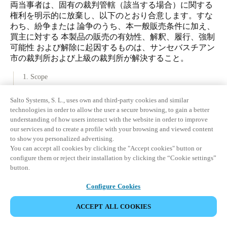
両当事者は、固有の裁判管轄（該当する場合）に関する
権利を明示的に放棄し、以下のとおり合意します。すな
わち、紛争または 論争のうち、本一般販売条件に加え、
買主に対する 本製品の販売の有効性、解釈、履行、強制
可能性 および解除に起因するものは、サンセバスチアン
市の裁判所および上級の裁判所が解決すること。
1. Scope
2. Entire Agreement
Salto Systems, S. L., uses own and third-party cookies and similar
3. 契約を正式なものにする手続き
technologies in order to allow the user a secure browsing, to gain a better
understanding of how users interact with the website in order to improve
4. 一般販売条件の組み込み
our services and to create a profile with your browsing and viewed content
5. 注文の変更およびキャンセル
to show you personalized advertising.
You can accept all cookies by clicking the "Accept cookies" button or
6. 図面および技術文書
configure them or reject their installation by clicking the “Cookie settings”
7. 引渡し、権原の移転およびリスクの移転
button.
8. Delivery Time and Delay
Configure Cookies
ダウンロード
9. Retention of Title
ACCEPT ALL COOKIES
SALTOのデータ保護責任者に連絡
10. 価格
11. 支払い