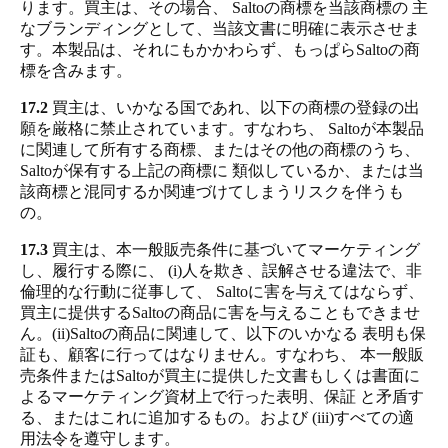
ります。買主は、その場合、 Saltoの商標を当該商標の 主
なブランディングとして、当該文書に明確に表示させま
す。本製品は、それにもかかわらず、もっぱらSaltoの商
標を含みます。
17.2
買主は、いかなる国であれ、以下の商標の登録の出
願を厳格に禁止されています。すなわち、 Saltoが本製品
に関連して所有する商標、またはその他の商標のうち、
Saltoが保有する上記の商標に 類似しているか、または当
該商標と混同するか関連づけてしまうリスクを伴うも
の。
17.3
買主は、本一般販売条件に基づいてマーケティング
し、履行する際に、 (i)人を欺き、誤解させる違法で、非
倫理的な行動に従事して、 Saltoに害を与えてはならず、
買主に提供するSaltoの商品に害を与えることもできませ
ん。(ii)Saltoの商品に関連して、以下のいかなる 表明も保
証も、顧客に行ってはなりません。すなわち、 本一般販
売条件またはSaltoが買主に提供した文書もしくは書面に
よるマーケティング資材上で行った表明、保証 と矛盾す
る、またはこれに追加するもの。および (iii)すべての適
用法令を遵守します。