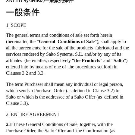
SALTO Systemsの一般販売条件
一般条件
Singapore
English
1. SCOPE
Hong Kong
The general terms and conditions of sale set forth herein
English
(hereinafter, the “
General Conditions of Sale
”), shall apply to
all the agreements, for the sale of the products fabricated and the
Vietnam
services rendered by Salto Systems, S.L. and/or by any of its
Vietnamese
affiliates (hereinafter, respectively “
English
the Products
” and “
Salto
”)
entered into by means of one of the procedures set forth in
Clauses 3.2 and 3.3.
Japan
Japanese
The term Purchaser shall mean any individual or legal person,
which sends a Purchase Order (as defined in Clause 3.2) to
Salto or which is the addressee of a Salto Offer (as defined in
Australia / New Zealand
Clause 3.3).
English
2. ENTIRE AGREEMENT
2.1
These General Conditions of Sale, together, with the
Save new selection as default
Purchase Order, the Salto Offer and the Confirmation (as