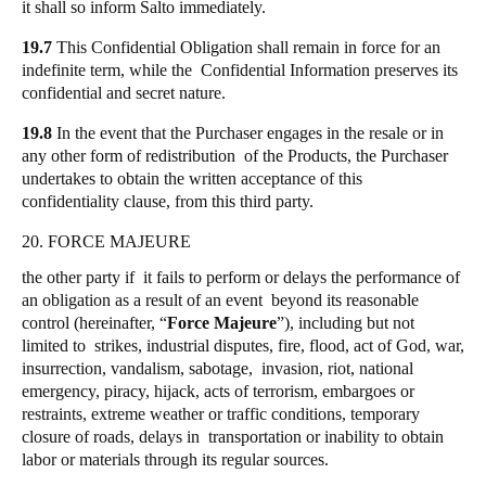
it shall so inform Salto immediately.
19.7
This Confidential Obligation shall remain in force for an
indefinite term, while the Confidential Information preserves its
confidential and secret nature.
19.8
In the event that the Purchaser engages in the resale or in
any other form of redistribution of the Products, the Purchaser
undertakes to obtain the written acceptance of this
confidentiality clause, from this third party.
20. FORCE MAJEURE
the other party if it fails to perform or delays the performance of
an obligation as a result of an event beyond its reasonable
control (hereinafter, “
Force Majeure
”), including but not
limited to strikes, industrial disputes, fire, flood, act of God, war,
insurrection, vandalism, sabotage, invasion, riot, national
emergency, piracy, hijack, acts of terrorism, embargoes or
restraints, extreme weather or traffic conditions, temporary
closure of roads, delays in transportation or inability to obtain
labor or materials through its regular sources.