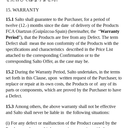
15. WARRANTY
15.1
Salto shall guarantee to the Purchaser, for a period of
twelve (12.-) months since the date of delivery of the Products
FCA Oiartzun (Guipúzcoa-Spain) (hereinafter, the “
Warranty
Period
”), that the Products are free from any Defect. The term
Defect shall mean the non conformity of the Products with the
specifications and characteristics described in the Price List
attached to the corresponding Confirmation or to the
corresponding Salto Offer, as the case may be.
15.2
During the Warranty Period, Salto undertakes, in the terms
set forth in this Clause, upon written request of the Purchaser, to
replace or repair at its own costs, the Products or of any of its
parts or components, which are proved by the Purchaser to have
a Defect.
15.3
Among others, the above warranty shall not be effective
and Salto shall never be liable in the following situations:
(i) For any defect or malfunction of the Product caused by the