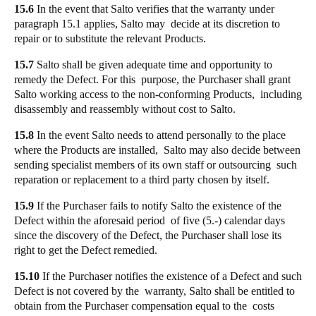
15.6
In the event that Salto verifies that the warranty under
paragraph 15.1 applies, Salto may decide at its discretion to
repair or to substitute the relevant Products.
15.7
Salto shall be given adequate time and opportunity to
remedy the Defect. For this purpose, the Purchaser shall grant
Salto working access to the non-conforming Products, including
disassembly and reassembly without cost to Salto.
15.8
In the event Salto needs to attend personally to the place
where the Products are installed, Salto may also decide between
sending specialist members of its own staff or outsourcing such
reparation or replacement to a third party chosen by itself.
15.9
If the Purchaser fails to notify Salto the existence of the
Defect within the aforesaid period of five (5.-) calendar days
since the discovery of the Defect, the Purchaser shall lose its
right to get the Defect remedied.
15.10
If the Purchaser notifies the existence of a Defect and such
Defect is not covered by the warranty, Salto shall be entitled to
obtain from the Purchaser compensation equal to the costs