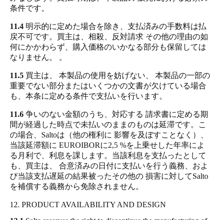
条件です。
11.4
明示的に定めた場合を除き、支払済みの手数料は払
戻不可です。買主は、相殺、反対請求 その他の理由の如
何にかかわらず、購入価格のいかなる部分も保留しては
なりません。 。
11.5
買主は、 本製品の使用を妨げない、 本製品の一部の
重要でない部分またはいくつかの文書が欠けている場合
も、本条に定める条件で支払いを行います。
11.6
争いのない金額のうち、対応する 請求書に定める期
間が経過した時点で未払いのままのものは延滞です。こ
の場合、Saltoは（他の権利に 影響を及ぼすことなく）、
当該延滞額に EUROIBORに2,5 %を上乗せした年率によ
る月利で、利息を課します。当該利息を支払ったとして
も、買主は、 合意済みの日付に支払いを行う義務、およ
び当該支払遅延の結果被ったその他の 損害に対してSalto
を補償する義務から免除されません。
12. PRODUCT AVAILABILITY AND DESIGN