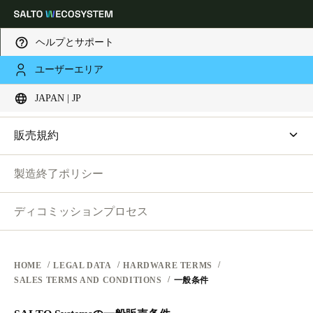
ヘルプとサポート
法務
ユーザーエリア
Choose your location and language settings
ハードウェア利用規約
JAPAN | JP
ウェブサイト利用規約
プライバシー
Europe
North America
Caribbean - Lati
Global
販売規約
ハードウェア利用規約
一般条件
製造終了ポリシー
Japan
|
Japanese
ソフトウェア利用規約
国別利用条件
企業取引
ディコミッションプロセス
China
中文
HOME
LEGAL DATA
HARDWARE TERMS
Korean
SALES TERMS AND CONDITIONS
一般条件
Korean
English