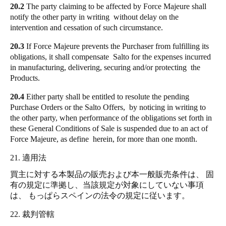
20.2
The party claiming to be affected by Force Majeure shall
notify the other party in writing without delay on the
intervention and cessation of such circumstance.
20.3
If Force Majeure prevents the Purchaser from fulfilling its
obligations, it shall compensate Salto for the expenses incurred
in manufacturing, delivering, securing and/or protecting the
Products.
20.4
Either party shall be entitled to resolute the pending
Purchase Orders or the Salto Offers, by noticing in writing to
the other party, when performance of the obligations set forth in
these General Conditions of Sale is suspended due to an act of
Force Majeure, as define herein, for more than one month.
21. 適用法
買主に対する本製品の販売および本一般販売条件は、 固
有の規定に準拠し、当該規定が対象にしていない事項
は、 もっぱらスペインの法令の規定に従います。
22. 裁判管轄