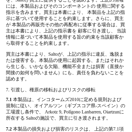
には、本製品およびそのコンポーネントの 使用に関する
指示を含みます。買主は本書により、 本製品を上記の指
示に基づいて使用することを約束します。さらに、買主
が 本製品の再販売その他の再配布に従事する場合は、買
主は本書により、上記の指示書を 顧客に引き渡し、 当該
情報に基づいて本製品を使用する旨の約束を当該顧客か
ら取得することを約束します。
買主は本書により、Saltoが、上記の指示に違反、逸脱ま
たは侵害する、本製品の使用に起因する、またはそれか
ら生じる、いかなる欠陥、機能不全または損害（直接か
間接の如何を問いません）にも、責任を負わないことを
認めます。
7. 引渡し、権原の移転およびリスクの移転
7.1
本製品は、インコタームズ2010に定める規則および
規制に従い、オイアルツン（ギブスコア県‐スペイン）の
工場渡し条件で、 Arkotz 9, Polígono Lanbarren, Oiartzunに
所在する Saltoの施設で、買主に引き渡されます。
7.2
本製品の損失および損害のリスクは、 上記の第7.1項