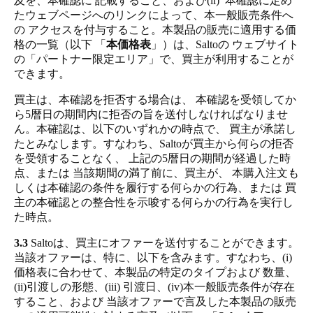
及を、本確認に 記載すること、および(ii) 本確認に定め
たウェブページへのリンクによって、本一般販売条件へ
の アクセスを付与すること。本製品の販売に適用する価
格の一覧（以下 「
本価格表
」）は、Saltoの ウェブサイト
の「パートナー限定エリア」で、買主が利用することが
できます。
買主は、本確認を拒否する場合は、 本確認を受領してか
ら5暦日の期間内に拒否の旨を送付しなければなりませ
ん。本確認は、以下のいずれかの時点で、 買主が承諾し
たとみなします。すなわち、Saltoが買主から何らの拒否
を受領することなく、 上記の5暦日の期間が経過した時
点、または 当該期間の満了前に、買主が、 本購入注文も
しくは本確認の条件を履行する何らかの行為、または 買
主の本確認との整合性を示唆する何らかの行為を実行し
た時点。
3.3
Saltoは、買主にオファーを送付することができます。
当該オファーは、特に、以下を含みます。すなわち、(i)
価格表に合わせて、本製品の特定のタイプおよび 数量、
(ii)引渡しの形態、(iii) 引渡日、(iv)本一般販売条件が存在
すること、および 当該オファーで言及した本製品の販売