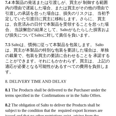
7.4
本製品の発送または引渡しが、買主が 制御する範囲
内の理由で遅延した場合、または買主がその他の理由で
引渡しの承諾を怠った場合は、損失のリスクは、 当初予
定していた引渡日に買主に移転します。さらに、 買主
は、合意済みの日付で本製品を受領することを怠った場
合、 当該懈怠の結果として、Saltoがもたらした損害およ
び損失についてSaltoに対して責任を負います。
7.5
Saltoは、慣例に従って本製品を包装します。 Salto
は、買主が本製品の特別な包装を要請した場合は、単独
の裁量で、包装を買主の要請に合わせることを 承諾する
ことができます。それにもかかわらず、買主は、 上記の
適応が必要となる可能性があるすべての費用を負担しま
す。
8. DELIVERY TIME AND DELAY
8.1
The Products shall be delivered to the Purchaser under the
terms specified in the Confirmations or in the Salto Offers.
8.2
The obligation of Salto to deliver the Products shall be
subject to the condition that the required export licenses are
issued and that no other restrictions exist, arising from the