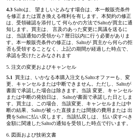
4.3
Saltoは、 望ましいとみなす場合は、本一般販売条件
を修正または置き換える権利を有します。本契約の修正
は、受領確認を添付して 何らかの方法でSaltoが買主に通
知します。買主は、 言及のあった変更に異議を送るに
は、当該通知の受領から7 暦日以内に行う必要がありま
す。本一般販売条件の修正は、Saltoが 買主から何らの拒
否も受領することなく、上記の期間が経過した時点で、
承認を受けたとみなされます
5. 注文の変更およびキャンセル
5.1
買主は、いかなる本購入注文もSaltoオファーも、変
更、キャンセルまたは中断できません。ただし、Saltoが
書面で承認した場合は除きます。当該 変更、キャンセル
または中断の発効日は、 Saltoが書面で承諾した日としま
す。買主は、この場合、当該変更、キャンセルまたは中
断の結果、Saltoが被った直接または間接の費用または 出
費をSaltoに払い戻します。当該払戻しは、 払い戻すべき
金額に関連したSaltoの通知を受領した時点で行います。
6. 図面および技術文書