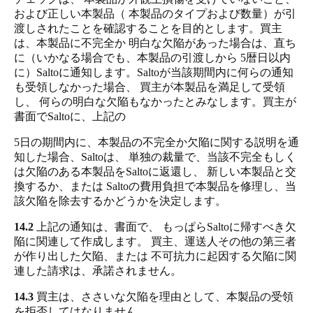
および正しい本製品（ 本製品のタイプおよび数量）が引
渡しされたことを確認することを目的とします。買主
は、本製品に不完全か 明白な欠陥があった場合は、直ち
に（いかなる場合でも、本製品の引渡しから 5暦日以内
に）Saltoに通知します。Saltoが当該期間内に何らの通知
も受領しなかった場合、 買主が本製品を満足して受領
し、 何らの明白な欠陥もなかったとみなします。買主が
書面でSaltoに、上記の
5日の期間内に、本製品の不完全か欠陥に関する説明を通
知した場合、Saltoは、 単独の裁量で、当該不完全もしく
は欠陥のある本製品をSaltoに返還し、 新しい本製品と交
換するか、または Saltoの費用負担で本製品を修理し、当
該欠陥を除去するかどうかを決定します。
14.2
上記の通知は、書面で、 もっぱらSaltoに帰すべき欠
陥に関連して作成します。 買主、運送人その他の第三者
が作り出した欠陥、または 不可抗力に起因する欠陥に関
連した請求は、承諾されません。
14.3
買主は、ささいな欠陥を理由として、本製品の受領
を拒否してはなりません。