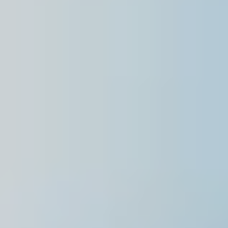
Singapore
English
Hong Kong
English
Vietnam
Vietnamese
English
Japan
Japanese
Australia / New Zealand
English
Save new selection as default