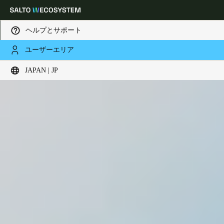
ヘルプとサポート
ユーザーエリア
Choose your location and language settings
JAPAN | JP
Europe
North America
Caribbean - Lati
Global
Japan
|
Japanese
China
中文
Korean
Korean
English