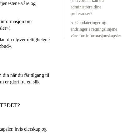
4. Hvordan kan du
 tjenestene våre og
administrere dine
Portugal
preferanser?
ig informasjon om
Português
5. Oppdateringer og
ler»).
endringer i retningslinjene
våre for informasjonskapsler
Poland
an du utøver rettighetene
Polski
mbud».
Sweden
Svenska
English
din når du får tilgang til
 er gjort fra en slik
STEDET?
apsler, hvis eierskap og