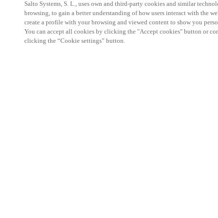
Salto Systems, S. L., uses own and third-party cookies and similar technolo
browsing, to gain a better understanding of how users interact with the we
create a profile with your browsing and viewed content to show you perso
You can accept all cookies by clicking the "Accept cookies" button or conf
clicking the “Cookie settings” button.
Partner Area
Juridiske data
Sikkerhet
Karrierer
Etiske kanaler
Endre region:
NORWAY
|
NO
EN