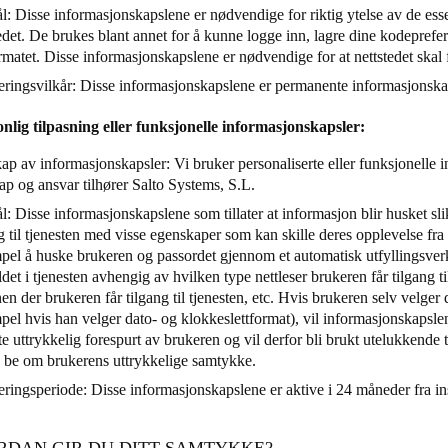
l: Disse informasjonskapslene er nødvendige for riktig ytelse av de ess
edet. De brukes blant annet for å kunne logge inn, lagre dine kodeprefe
rmatet. Disse informasjonskapslene er nødvendige for at nettstedet skal
eringsvilkår: Disse informasjonskapslene er permanente informasjonsk
onlig tilpasning eller funksjonelle informasjonskapsler:
ap av informasjonskapsler: Vi bruker personaliserte eller funksjonelle 
kap og ansvar tilhører Salto Systems, S.L.
: Disse informasjonskapslene som tillater at informasjon blir husket sli
g til tjenesten med visse egenskaper som kan skille deres opplevelse fra
pel å huske brukeren og passordet gjennom et automatisk utfyllingsverk
det i tjenesten avhengig av hvilken type nettleser brukeren får tilgang til 
en der brukeren får tilgang til tjenesten, etc. Hvis brukeren selv velger
el hvis han velger dato- og klokkeslettformat), vil informasjonskapsle
te uttrykkelig forespurt av brukeren og vil derfor bli brukt utelukkende t
å be om brukerens uttrykkelige samtykke.
eringsperiode: Disse informasjonskapslene er aktive i 24 måneder fra i
ORDAN GIR DU DITT SAMTYKKE?