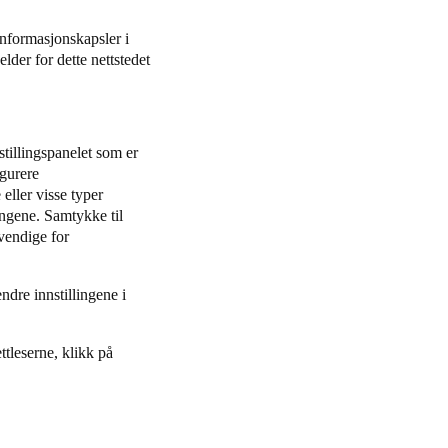
nformasjonskapsler i
lder for dette nettstedet
tillingspanelet som er
igurere
eller visse typer
ingene. Samtykke til
vendige for
ndre innstillingene i
tleserne, klikk på