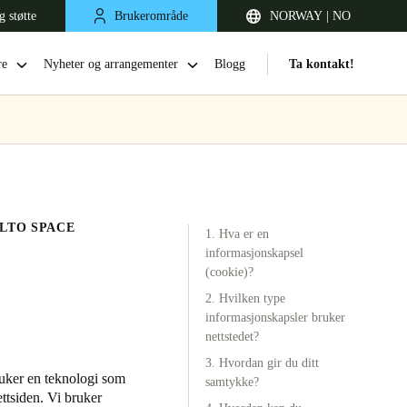
g støtte
Brukerområde
NORWAY | NO
re
Nyheter og arrangementer
Blogg
Ta kontakt!
LTO SPACE
1. Hva er en
informasjonskapsel
(cookie)?
2. Hvilken type
United Kingdom
informasjonskapsler bruker
English
nettstedet?
3. Hvordan gir du ditt
Netherlands
ruker en teknologi som
samtykke?
ttsiden. Vi bruker
Nederlands
English