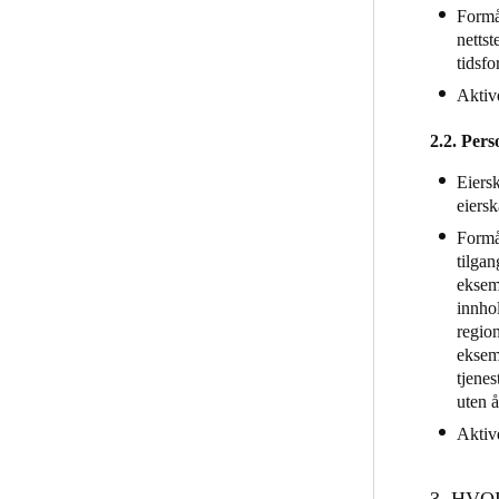
Formå
nettst
tidsfo
Aktiv
2.2. Pers
Eiersk
eiers
Formål
tilgan
eksem
innhol
region
eksemp
tjenes
uten 
Aktiv
3. HV