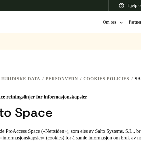
Hjelp o
Om oss
Partne
 Latin America
Africa, Middle East, and India
Asia Pacific
JURIDISKE DATA
PERSONVERN
COOKIES POLICIES
SA
ce retningslinjer for informasjonskapsler
Switzerland
lto Space
Deutsch
Français
Italiano
France
ide ProAccess Space («Nettsiden»), som eies av Salto Systems, S.L., b
r «informasjonskapsler» (cookies) for å samle informasjon om bruk av ne
Français