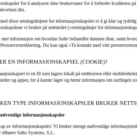
onskapsler for å analysere dine brukervaner for å forbedre kvaliteten på
levelsen din.
Spain
med disse retningslinjene for informasjonskapsler er å gi klar og tydel
Español
onskapslene vi bruker på nettstedet («retningslinjer for informasjonskaps
Russia
 mer informasjon om hvordan Salto behandler dataene dine, samt hvord
Russian
r Personvernerklæring. Du kan også «Ta kontakt med vårt personverno
Denmark
 ER EN INFORMASJONSKAPSEL (COOKIE)?
Danskere
English
sjonskapsel er en fil som lagres lokalt på nettleseren eller mobilenheten 
steder og apper, for å kunne lagre og hente informasjon om surfingen som
Finland
Finnish
English
ILKEN TYPE INFORMASJONSKAPSLER BRUKER NETT
nødvendige informasjonskapsler
kap av informasjonskapsler: Vi bruker strengt nødvendige informasjonsk
r tilhører Salto Systems, S.L.