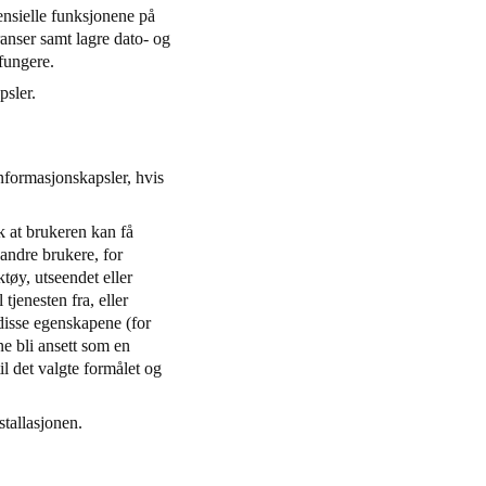
ensielle funksjonene på
ranser samt lagre dato- og
 fungere.
apsler.
informasjonskapsler, hvis
k at brukeren kan få
 andre brukere, for
tøy, utseendet eller
tjenesten fra, eller
 disse egenskapene (for
ne bli ansett som en
il det valgte formålet og
nstallasjonen.