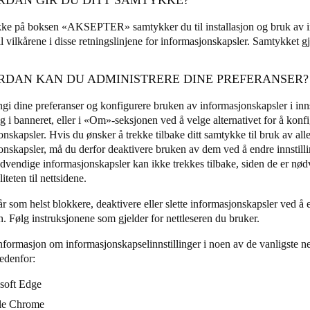
kke på boksen «AKSEPTER» samtykker du til installasjon og bruk av i
l vilkårene i disse retningslinjene for informasjonskapsler. Samtykket gje
ORDAN KAN DU ADMINISTRERE DINE PREFERANSER?
gi dine preferanser og konfigurere bruken av informasjonskapsler i inns
ig i banneret, eller i «Om»-seksjonen ved å velge alternativet for å konf
nskapsler. Hvis du ønsker å trekke tilbake ditt samtykke til bruk av alle 
onskapsler, må du derfor deaktivere bruken av dem ved å endre innstill
ødvendige informasjonskapsler kan ikke trekkes tilbake, siden de er nød
iteten til nettsidene.
 som helst blokkere, deaktivere eller slette informasjonskapsler ved å e
n. Følg instruksjonene som gjelder for nettleseren du bruker.
nformasjon om informasjonskapselinnstillinger i noen av de vanligste net
edenfor:
soft Edge
le Chrome