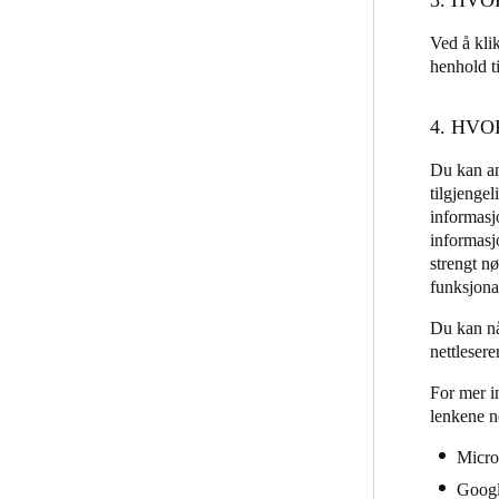
Ved å kli
henhold ti
4. HV
Du kan an
tilgjengel
informasjo
informasj
strengt n
funksjonal
Du kan når
nettlesere
For mer i
lenkene n
Micro
Goog