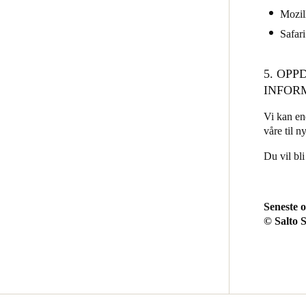
Mozil
Safari
5. OPP
INFOR
Vi kan end
våre til n
Du vil bl
Seneste 
© Salto S