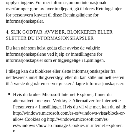
opplysningene. For mer informasjon om internasjonale
overføringer gjort av hver tredjepart, gå til deres Retningslinjer
for personvern knyttet til disse Retningslinjene for
informasjonskapsler.
4. SLIK GODTAR, AVVISER, BLOKKERER ELLER
SLETTER DU INFORMASJONSKAPSLER
Du kan når som helst godta eller avvise de valgfrie
informasjonskapslene ved hjelp av innstillingene for
informasjonskapsler som er tilgjengelige i Løsningen.
I tillegg kan du blokkere eller slette informasjonskapsler fra
nettleserens innstillingsverktøy, eller du kan stille inn nettleseren
til å varsle deg når en server ønsker å lagre informasjonskapsler:
Hvis du bruker Microsoft Internet Explorer, finner du
alternativet i menyen Verktøy > Alternativer for Internett >
Personvern > Innstillinger. Hvis du vil vite mer, kan du gå til:
http://windows.microsoft.com/es-es/windows-vista/block-or-
allow-Cookies
og
http://windows.microsoft.com/es-
es/windows7/how-to-manage-Cookies-in-internet-explorer-
9