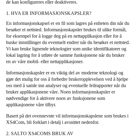
de kan konfigureres eller deaktiveres.
Portugal
1. HVA ER INFORMASJONSKAPSLER?
Português
En informasjonskapsel er en fil som lagres på enheten din når du
besøker et nettsted. Informasjonskapsler brukes til ulike formål,
Italy
for eksempel for å logge deg på en nettapplikasjon eller for å
Italiano
huske innstillinger du eventuelt endrer når du besøker et nettsted.
Vi kan bruke lignende teknologier som unike identifikatorer og
Russia
lokal lagring for å utføre de samme funksjonene når du bruker
Russian
en av våre mobil- eller nettapplikasjoner.
Informasjonskapsler er en viktig del av moderne teknologi og
Poland
gjør det mulig for oss å forbedre brukeropplevelsen ved å hjelpe
Polski
oss med å samle inn analyser og eventuelle feilrapporter når du
bruker applikasjonene våre. Noen informasjonskapsler er
Czech Republic
nødvendige for å aktivere noen av funksjonene som
applikasjonene våre tilbyr.
Čeština
Basert på det ovennevnte vil informasjonskapslene som brukes i
Denmark
XS4Com, bli forklart i detalj i avsnittet nedenfor.
Danskere
English
2. SALTO XS4COMS BRUK AV