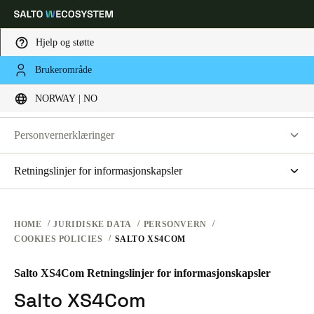
Hjelp og støtte
JURIDISKE DATA
Brukerområde
Velg sted og språkinnstillinger
PERSONVERN
NORWAY | NO
BRUKERVILKÅR FOR NETTSTEDET
PERSONVERN
Europe
North America
Caribbean - Lati
Global
Personvernerklæringer
VILKÅR FOR ENHETER
Salto Systems
Retningslinjer for informasjonskapsler
Norway
|
Norsk
VILKÅR FOR PROGRAMVARE
Skyapplikasjoner for dørkontroll
saltosystems.com
BEDRIFTSTRANSAKSJONER
saltoks.com
Germany
HOME
JURIDISKE DATA
PERSONVERN
COOKIES POLICIES
SALTO XS4COM
my-clay.com
Deutsch
free2move.org
Salto XS4Com Retningslinjer for informasjonskapsler
Switzerland
JustIN Mobile
Salto XS4Com
Deutsch
Français
Italiano
Salto KS