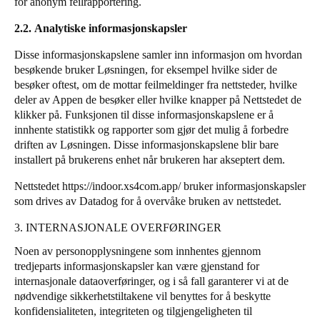
for anonym feilrapportering.
2.2. Analytiske informasjonskapsler
Disse informasjonskapslene samler inn informasjon om hvordan
besøkende bruker Løsningen, for eksempel hvilke sider de
besøker oftest, om de mottar feilmeldinger fra nettsteder, hvilke
deler av Appen de besøker eller hvilke knapper på Nettstedet de
klikker på. Funksjonen til disse informasjonskapslene er å
innhente statistikk og rapporter som gjør det mulig å forbedre
driften av Løsningen. Disse informasjonskapslene blir bare
installert på brukerens enhet når brukeren har akseptert dem.
Nettstedet
https://indoor.xs4com.app/
bruker informasjonskapsler
som drives av
Datadog
for å overvåke bruken av nettstedet.
3. INTERNASJONALE OVERFØRINGER
Noen av personopplysningene som innhentes gjennom
tredjeparts informasjonskapsler kan være gjenstand for
internasjonale dataoverføringer, og i så fall garanterer vi at de
nødvendige sikkerhetstiltakene vil benyttes for å beskytte
konfidensialiteten, integriteten og tilgjengeligheten til