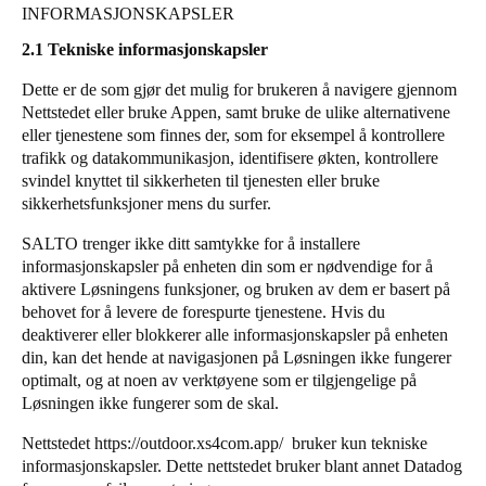
INFORMASJONSKAPSLER
Sweden
2.1 Tekniske informasjonskapsler
Svenska
English
Dette er de som gjør det mulig for brukeren å navigere gjennom
Norway
Nettstedet eller bruke Appen, samt bruke de ulike alternativene
eller tjenestene som finnes der, som for eksempel å kontrollere
Norsk
English
trafikk og datakommunikasjon, identifisere økten, kontrollere
svindel knyttet til sikkerheten til tjenesten eller bruke
Finland
sikkerhetsfunksjoner mens du surfer.
Finnish
English
SALTO trenger ikke ditt samtykke for å installere
informasjonskapsler på enheten din som er nødvendige for å
aktivere Løsningens funksjoner, og bruken av dem er basert på
Lagre nytt valg som standard
behovet for å levere de forespurte tjenestene. Hvis du
deaktiverer eller blokkerer alle informasjonskapsler på enheten
din, kan det hende at navigasjonen på Løsningen ikke fungerer
optimalt, og at noen av verktøyene som er tilgjengelige på
Løsningen ikke fungerer som de skal.
Nettstedet
https://outdoor.xs4com.app/
bruker kun tekniske
informasjonskapsler. Dette nettstedet bruker blant annet Datadog