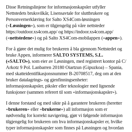
United Kingdom
Disse Retningslinjene for informasjonskapsler utfyller
Salto Homelok
Nettstedets bruksvilkår, Lisensavtale for sluttbrukere og
English
Salto Nebula
Personvernerklæring for Salto XS4Com-løsningen
(«
Løsningen
»), som er tilgjengelig på våre nettsteder
Salto XS4Com
Ireland
https://outdoor.xs4com.app/
og
https://indoor.xs4com.app/
Salto XS4 Face
English
(«
nettstedene
») og på Salto XS4Com-mobilappen («
appen
»).
Salto Space
For å gjøre det mulig for brukeren å bla gjennom Nettstedet og
France
bruke Appen, informerer
SALTO SYSTEMS, S.L.
Français
(«SALTO»)
, som eier av Løsningen, med registrert kontor på C/
Arkotz 9 Pol. Lanbarren 20180 Oiartzun (Gipuzkoa) – Spania,
Netherlands
med skatteidentifikasjonsnummer B-20708517, deg om at den
bruker datalagrings- og gjenfinningsenheter:
Nederlands
English
informasjonskapsler, piksler eller teknologier med lignende
funksjoner (sammen referert til som «informasjonskapsler»).
Belgium
Français
Nederlands
English
I denne forstand og med sikte på å garantere brukeren (heretter
«
brukeren
» eller «
brukerne
») all informasjon som er
nødvendig for korrekt navigering, gjør vi følgende informasjon
Spain
tilgjengelig for brukeren om hva informasjonskapsler er, hvilke
Español
typer informasjonskapsler som finnes på Løsningen og hvordan