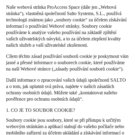
United Kingdom
Naše webová strínka ProAccess Space (dále jen „Webová
Salto Homelok
stránka“), vlastněná společností Salto Systems, S.L., používá
English
Salto Nebula
technologii známou jako „soubory cookie“ za účelem získávání
informací o používání Webové stránky. Soubory cookie
Salto XS4Com
Ireland
používáme k analýze vašeho používání na základě zjištění
Salto XS4 Face
English
vašich uživatelských návyků, a to za účelem zlepšení kvality
našich služeb a vaší uživatelské zkušenosti.
Salto Space
France
Cílem těchto zásad používání souborů cookie je poskytnout vám
Français
jasné a přesné informace o souborech cookie, které používáme
na naší Webové stránce („zásady používání souborů cookie“).
Netherlands
Další informace o zpracování vašich údajů společností SALTO
Nederlands
English
a o tom, jak uplatnit svá práva, najdete v našich
zásadách
ochrany osobních údajů
. Můžete také „
kontaktovat našeho
Belgium
pověřence pro ochranu osobních údajů
“.
Français
Nederlands
English
1. CO JE TO SOUBOR COOKIE?
Spain
Soubory cookie jsou soubory, které se při přístupu k určitým
webovým stránkám a aplikací stahují do vašeho počítače nebo
Español
mobilního zařízení za účelem ukládání a získávání informací o