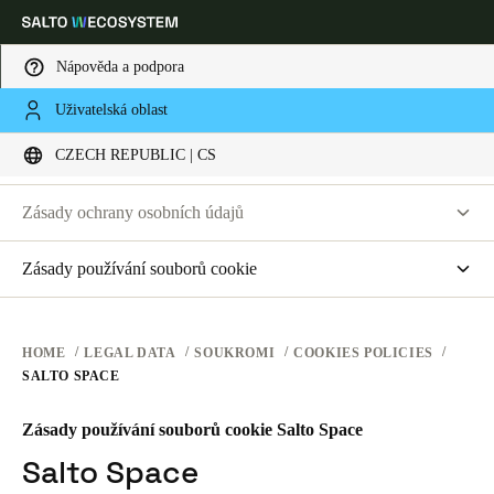
Nápověda a podpora
PRÁVNÍ UJEDNÁNÍ
Uživatelská oblast
Vyberte svou polohu a nastavení jazyka
SOUKROMÍ
CZECH REPUBLIC | CS
PODMÍNKY POUŽÍVÁNÍ WEBOVÝCH STRÁNEK
SOUKROMÍ
Europe
North America
Caribbean - Lati
Global
Zásady ochrany osobních údajů
HARDWAROVÉ PODMÍNKY
Salto Systems
Zásady používání souborů cookie
Czech Republic
|
čeština
SOFTWAROVÉ PODMÍNKY
Cloudové aplikace pro řízení přístupu
saltosystems.com
FIREMNÍ TRANSAKCE
saltoks.com
Germany
HOME
LEGAL DATA
SOUKROMI
COOKIES POLICIES
SALTO SPACE
my-clay.com
Deutsch
free2move.org
Zásady používání souborů cookie Salto Space
Switzerland
JustIN Mobile
Salto Space
Deutsch
Français
Italiano
Salto KS