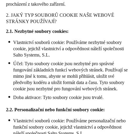
procházení z takového zařízení.
Portugal
Português
2. JAKÝ TYP SOUBORŮ COOKIE NAŠE WEBOVÉ
STRÁNKY POUŽÍVAJÍ?
Italy
2.1. Nezbytné soubory cookies:
Italiano
Vlastnictví souborů cookie: Používáme nezbytné soubory
cookie, jejichž vlastnictví a odpovědnost náleží společnosti
Russia
Salto Systems, S.L.
Russian
Účel: Tyto soubory cookie jsou nezbytné pro správné
fungování základních funkcí webových stránek. Používají se
Poland
mimo jiné k tomu, abyste se mohli přihlásit, uložit své
Polski
předvolby kodéru a uložit formát data a času. Tyto soubory
cookie jsou nezbytné pro fungování webových stránek.
Czech Republic
Doba aktivace: Tyto soubory cookie jsou trvalé.
Čeština
2.2. Personalizační nebo funkční soubory cookie:
Denmark
Vlastnictví souborů cookie: Používáme personalizační nebo
funkční soubory cookie, jejichž vlastnictví a odpovědnost
Danskere
English
náleží společnosti Salto Systems, S.L.