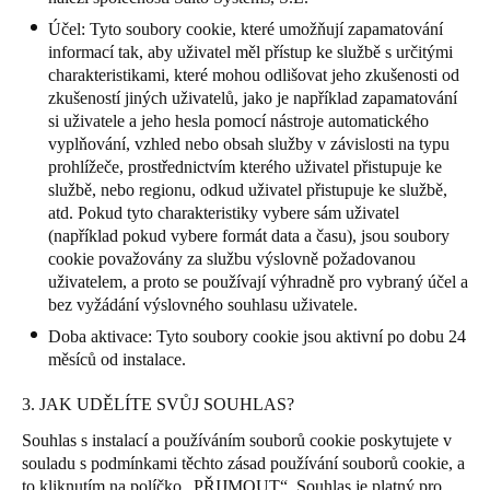
Sweden
Účel: Tyto soubory cookie, které umožňují zapamatování
informací tak, aby uživatel měl přístup ke službě s určitými
Svenska
English
charakteristikami, které mohou odlišovat jeho zkušenosti od
zkušeností jiných uživatelů, jako je například zapamatování
Norway
si uživatele a jeho hesla pomocí nástroje automatického
Norsk
English
vyplňování, vzhled nebo obsah služby v závislosti na typu
prohlížeče, prostřednictvím kterého uživatel přistupuje ke
službě, nebo regionu, odkud uživatel přistupuje ke službě,
Finland
atd. Pokud tyto charakteristiky vybere sám uživatel
Finnish
English
(například pokud vybere formát data a času), jsou soubory
cookie považovány za službu výslovně požadovanou
uživatelem, a proto se používají výhradně pro vybraný účel a
Uložit nový výběr jako výchozí
bez vyžádání výslovného souhlasu uživatele.
Doba aktivace: Tyto soubory cookie jsou aktivní po dobu 24
měsíců od instalace.
3. JAK UDĚLÍTE SVŮJ SOUHLAS?
Souhlas s instalací a používáním souborů cookie poskytujete v
souladu s podmínkami těchto zásad používání souborů cookie, a
to kliknutím na políčko „PŘIJMOUT“. Souhlas je platný pro